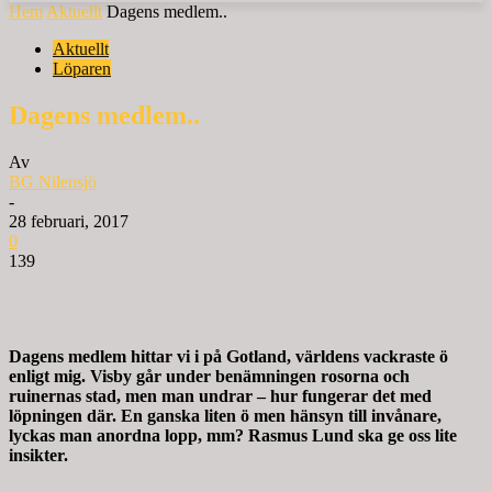
Hem
Aktuellt
Dagens medlem..
Aktuellt
Löparen
Dagens medlem..
Av
BG Nilensjö
-
28 februari, 2017
0
139
Dagens medlem hittar vi i på Gotland, världens vackraste ö
enligt mig. Visby går under benämningen rosorna och
ruinernas stad, men man undrar – hur fungerar det med
löpningen där. En ganska liten ö men hänsyn till invånare,
lyckas man anordna lopp, mm? Rasmus Lund ska ge oss lite
insikter.