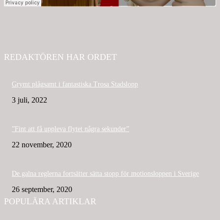
REDAKTÖREN HAR ORDET
Grymt plågsamt i fantastiska Trosa Stadslopp
3 juli, 2022
”Fint att få uppleva flytet några sekunder”
22 november, 2020
De galna reglerna fortsätter sätta stopp för motionsloppen i Sverige
26 september, 2020
POPULÄRA ARTIKLAR