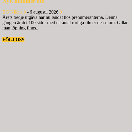
Nytt nummer ute
BG Nilensjö
-
6 augusti, 2026
0
Årets tredje utgåva har nu landat hos prenumeranterna. Denna
gången är det 100 sidor med ett antal rörliga filmer dessutom. Gillar
man löpning finns...
FÖLJ OSS