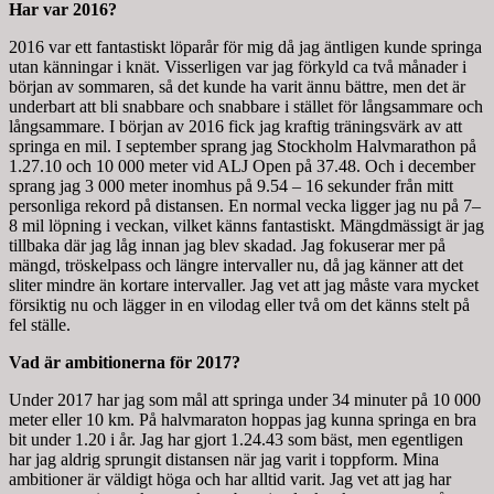
Har var 2016?
2016 var ett fantastiskt löparår för mig då jag äntligen kunde springa
utan känningar i knät. Visserligen var jag förkyld ca två månader i
början av sommaren, så det kunde ha varit ännu bättre, men det är
underbart att bli snabbare och snabbare i stället för långsammare och
långsammare. I början av 2016 fick jag kraftig träningsvärk av att
springa en mil. I september sprang jag Stockholm Halvmarathon på
1.27.10 och 10 000 meter vid ALJ Open på 37.48. Och i december
sprang jag 3 000 meter inomhus på 9.54 – 16 sekunder från mitt
personliga rekord på distansen. En normal vecka ligger jag nu på 7–
8 mil löpning i veckan, vilket känns fantastiskt. Mängdmässigt är jag
tillbaka där jag låg innan jag blev skadad. Jag fokuserar mer på
mängd, tröskelpass och längre intervaller nu, då jag känner att det
sliter mindre än kortare intervaller. Jag vet att jag måste vara mycket
försiktig nu och lägger in en vilodag eller två om det känns stelt på
fel ställe.
Vad är ambitionerna för 2017?
Under 2017 har jag som mål att springa under 34 minuter på 10 000
meter eller 10 km. På halvmaraton hoppas jag kunna springa en bra
bit under 1.20 i år. Jag har gjort 1.24.43 som bäst, men egentligen
har jag aldrig sprungit distansen när jag varit i toppform. Mina
ambitioner är väldigt höga och har alltid varit. Jag vet att jag har