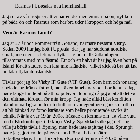
Rasmus i Uppsalas nya inomhushall
Jag ser av vårt register att vi har en del medlemmar på ön, nyfiken
på både ön och Rasmus som har bra tider i kroppen och höga mål.
Vem är Rasmus Lund?
Jag är 27 år och kommer från Gotland, närmare bestämt Visby.
Sedan 2009 har jag bott i Uppsala, där jag har studerat nordiska
språk, men den 15 februari flyttar jag hem till Gotland igen
tillsammans med min fästmö. Ett och ett halvt år har jag även bott på
Island för att studera och lära mig isländska, vilket gick så bra att jag
nu talar flytande isländska.
Tävlar gör jag för Visby IF Gute (VIF Gute). Som barn och tonåring
spelade jag främst fotboll, men även innebandy och bordtennis. Jag
hade länge funderat på att börja tävla i löpning då jag anat att det var
den ultimata idrotten för min kropp. Jag hade alltid bäst kondition
bland mina lagkamrater i fotboll, och var egentligen ganska trött på
att bli bänkad av fotbollstränare som hellre prioriterade styrka än
teknik. När jag var 19 år, 2008, frågade en kompis om jag ville vara
med i Blodomloppet (10 km) i Visby. Självklart ville jag det! Jag
ville ju börja tävla i löpning, men hade inte tagit tag i det. Sprungit
hade jag gjort en del på egen hand för att bli en bättre
fotbollsspelare. I mitt första lopp kom jag femma på 40.20 på en