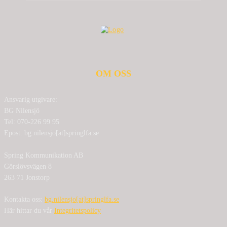
OM OSS
Ansvarig utgivare:
BG Nilensjö
Tel: 070-226 99 95
Epost: bg.nilensjo[at]springlfa.se
Spring Kommunikation AB
Görslövsvägen 8
263 71 Jonstorp
Kontakta oss:
bg.nilensjo[at]springlfa.se
Här hittar du vår
Integritetspolicy