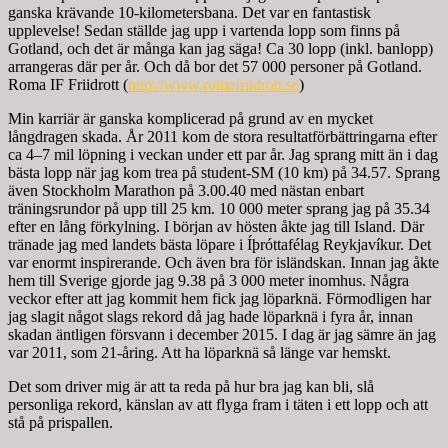
ganska krävande 10-kilometersbana. Det var en fantastisk
upplevelse! Sedan ställde jag upp i vartenda lopp som finns på
Gotland, och det är många kan jag säga! Ca 30 lopp (inkl. banlopp)
arrangeras där per år. Och då bor det 57 000 personer på Gotland.
Roma IF Friidrott (
http://www.romafriidrott.se
)
Min karriär är ganska komplicerad på grund av en mycket
långdragen skada. År 2011 kom de stora resultatförbättringarna efter
ca 4–7 mil löpning i veckan under ett par år. Jag sprang mitt än i dag
bästa lopp när jag kom trea på student-SM (10 km) på 34.57. Sprang
även Stockholm Marathon på 3.00.40 med nästan enbart
träningsrundor på upp till 25 km. 10 000 meter sprang jag på 35.34
efter en lång förkylning. I början av hösten åkte jag till Island. Där
tränade jag med landets bästa löpare i Íþróttafélag Reykjavíkur. Det
var enormt inspirerande. Och även bra för isländskan. Innan jag åkte
hem till Sverige gjorde jag 9.38 på 3 000 meter inomhus. Några
veckor efter att jag kommit hem fick jag löparknä. Förmodligen har
jag slagit något slags rekord då jag hade löparknä i fyra år, innan
skadan äntligen försvann i december 2015. I dag är jag sämre än jag
var 2011, som 21-åring. Att ha löparknä så länge var hemskt.
Det som driver mig är att ta reda på hur bra jag kan bli, slå
personliga rekord, känslan av att flyga fram i täten i ett lopp och att
stå på prispallen.