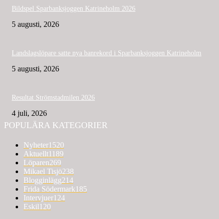
Bildspel Sparbanksjoggen Katrineholm 2026
5 augusti, 2026
Landslagslöpare satte nya banrekord i Sparbanksjoggen Katrineholm
5 augusti, 2026
Resultat Strömstadmilen 2026
4 juli, 2026
POPULÄRA KATEGORIER
Nyheter
1520
Aktuellt
1189
Löparen
269
Mikael Tisjö
238
Blogginlägg
214
Frida Södermark
185
Intervjuer
124
Eskil
120