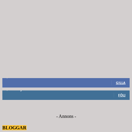
8,660
Fans
GILLA
6,714
Följare
FÖLJ
- Annons -
BLOGGAR