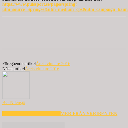
https://www.pulssport.se/pages/spring?
utm_source=Springse&utm_medium=cps&utm_campaign=banner
Föregående artikel
Årets vinnare 2016
Nästa artikel
Årets vinnare 2016
BG Nilensjö
RELATERADE ARTIKLAR
MER FRÅN SKRIBENTEN