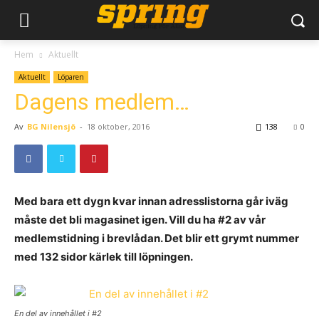
Hem
Aktuellt
Aktuellt
Löparen
Dagens medlem…
Av
BG Nilensjö
-
18 oktober, 2016
138
0
Med bara ett dygn kvar innan adresslistorna går iväg
måste det bli magasinet igen. Vill du ha #2 av vår
medlemstidning i brevlådan. Det blir ett grymt nummer
med 132 sidor kärlek till löpningen.
En del av innehållet i #2