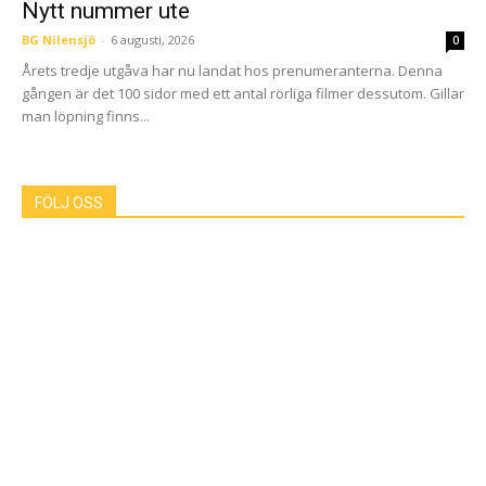
Nytt nummer ute
BG Nilensjö
-
6 augusti, 2026
0
Årets tredje utgåva har nu landat hos prenumeranterna. Denna
gången är det 100 sidor med ett antal rörliga filmer dessutom. Gillar
man löpning finns...
FÖLJ OSS