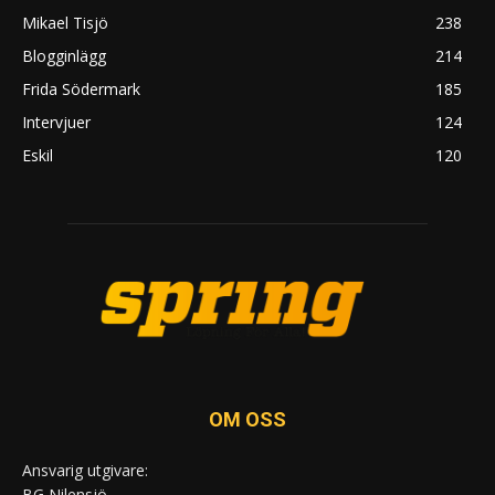
Mikael Tisjö
238
Blogginlägg
214
Frida Södermark
185
Intervjuer
124
Eskil
120
OM OSS
Ansvarig utgivare:
BG Nilensjö