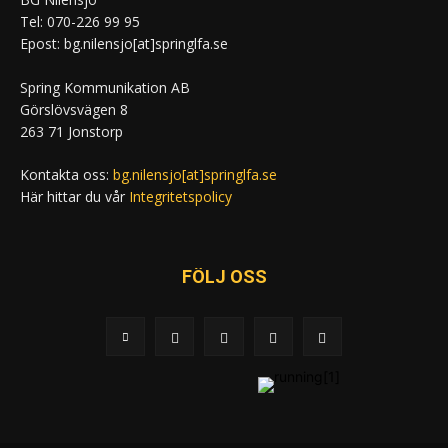
Tel: 070-226 99 95
Epost: bg.nilensjo[at]springlfa.se
Spring Kommunikation AB
Görslövsvägen 8
263 71 Jonstorp
Kontakta oss:
bg.nilensjo[at]springlfa.se
Här hittar du vår
Integritetspolicy
FÖLJ OSS