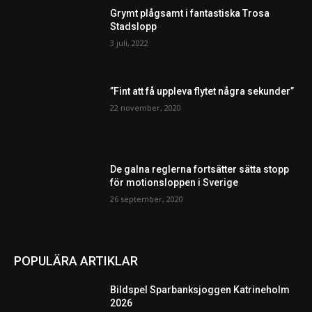
Grymt plågsamt i fantastiska Trosa
Stadslopp
3 juli, 2022
”Fint att få uppleva flytet några sekunder”
22 november, 2020
De galna reglerna fortsätter sätta stopp
för motionsloppen i Sverige
26 september, 2020
POPULÄRA ARTIKLAR
Bildspel Sparbanksjoggen Katrineholm
2026