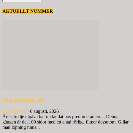
AKTUELLT NUMMER
Nytt nummer ute
BG Nilensjö
-
6 augusti, 2026
0
Årets tredje utgåva har nu landat hos prenumeranterna. Denna
gången är det 100 sidor med ett antal rörliga filmer dessutom. Gillar
man löpning finns...