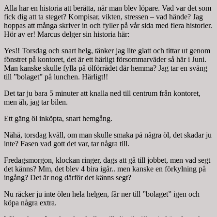
Alla har en historia att berätta, när man blev löpare. Vad var det som
fick dig att ta steget? Kompisar, vikten, stressen – vad hände? Jag
hoppas att många skriver in och fyller på vår sida med flera historier.
Hör av er! Marcus delger sin historia här:
Yes!! Torsdag och snart helg, tänker jag lite glatt och tittar ut genom
fönstret på kontoret, det är ett härligt försommarväder så här i Juni.
Man kanske skulle fylla på ölförrådet där hemma? Jag tar en sväng
till ”bolaget” på lunchen. Härligt!!
Det tar ju bara 5 minuter att knalla ned till centrum från kontoret,
men äh, jag tar bilen.
Ett gäng öl inköpta, snart hemgång.
Nähä, torsdag kväll, om man skulle smaka på några öl, det skadar ju
inte? Fasen vad gott det var, tar några till.
Fredagsmorgon, klockan ringer, dags att gå till jobbet, men vad segt
det känns? Mm, det blev 4 bira igår.. men kanske en förkylning på
ingång? Det är nog därför det känns segt?
Nu räcker ju inte ölen hela helgen, får ner till ”bolaget” igen och
köpa några extra.