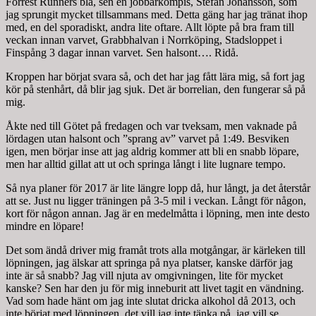
Forrest Runners bla, sen en jobbarkompis, Stefan Johansson, som
jag sprungit mycket tillsammans med. Detta gäng har jag tränat ihop
med, en del sporadiskt, andra lite oftare. Allt löpte på bra fram till
veckan innan varvet, Grabbhalvan i Norrköping, Stadsloppet i
Finspång 3 dagar innan varvet. Sen halsont…. Ridå.
Kroppen har börjat svara så, och det har jag fått lära mig, så fort jag
kör på stenhårt, då blir jag sjuk. Det är borrelian, den fungerar så på
mig.
Åkte ned till Götet på fredagen och var tveksam, men vaknade på
lördagen utan halsont och ”sprang av” varvet på 1:49. Besviken
igen, men börjar inse att jag aldrig kommer att bli en snabb löpare,
men har alltid gillat att ut och springa långt i lite lugnare tempo.
Så nya planer för 2017 är lite längre lopp då, hur långt, ja det återstår
att se. Just nu ligger träningen på 3-5 mil i veckan. Långt för någon,
kort för någon annan. Jag är en medelmåtta i löpning, men inte desto
mindre en löpare!
Det som ändå driver mig framåt trots alla motgångar, är kärleken till
löpningen, jag älskar att springa på nya platser, kanske därför jag
inte är så snabb? Jag vill njuta av omgivningen, lite för mycket
kanske? Sen har den ju för mig inneburit att livet tagit en vändning.
Vad som hade hänt om jag inte slutat dricka alkohol då 2013, och
inte börjat med löpningen, det vill jag inte tänka på, jag vill se