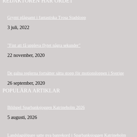
REDAKTÖREN HAR ORDET
Grymt plågsamt i fantastiska Trosa Stadslopp
3 juli, 2022
”Fint att få uppleva flytet några sekunder”
22 november, 2020
De galna reglerna fortsätter sätta stopp för motionsloppen i Sverige
26 september, 2020
POPULÄRA ARTIKLAR
Bildspel Sparbanksjoggen Katrineholm 2026
5 augusti, 2026
Landslagslöpare satte nya banrekord i Sparbanksjoggen Katrineholm