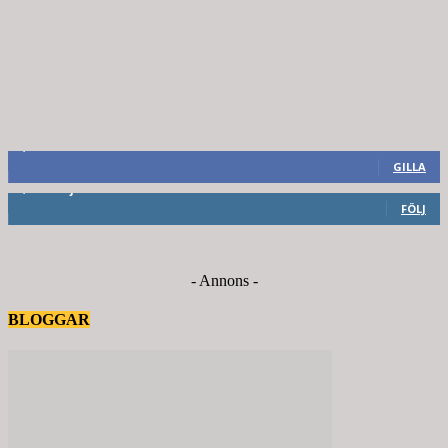
8,660
Fans
GILLA
6,714
Följare
FÖLJ
- Annons -
BLOGGAR