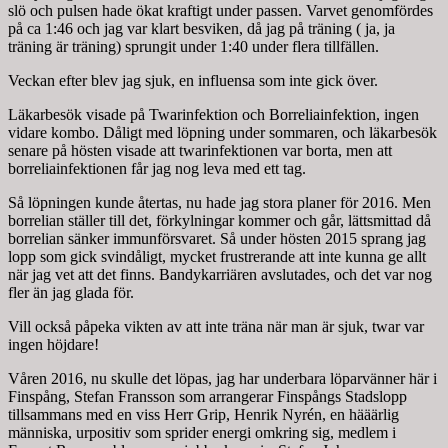
slö och pulsen hade ökat kraftigt under passen. Varvet genomfördes
på ca 1:46 och jag var klart besviken, då jag på träning ( ja, ja
träning är träning) sprungit under 1:40 under flera tillfällen.
Veckan efter blev jag sjuk, en influensa som inte gick över.
Läkarbesök visade på Twarinfektion och Borreliainfektion, ingen
vidare kombo. Dåligt med löpning under sommaren, och läkarbesök
senare på hösten visade att twarinfektionen var borta, men att
borreliainfektionen får jag nog leva med ett tag.
Så löpningen kunde återtas, nu hade jag stora planer för 2016. Men
borrelian ställer till det, förkylningar kommer och går, lättsmittad då
borrelian sänker immunförsvaret. Så under hösten 2015 sprang jag
lopp som gick svindåligt, mycket frustrerande att inte kunna ge allt
när jag vet att det finns. Bandykarriären avslutades, och det var nog
fler än jag glada för.
Vill också påpeka vikten av att inte träna när man är sjuk, twar var
ingen höjdare!
Våren 2016, nu skulle det löpas, jag har underbara löparvänner här i
Finspång, Stefan Fransson som arrangerar Finspångs Stadslopp
tillsammans med en viss Herr Grip, Henrik Nyrén, en hääärlig
människa, urpositiv som sprider energi omkring sig, medlem i