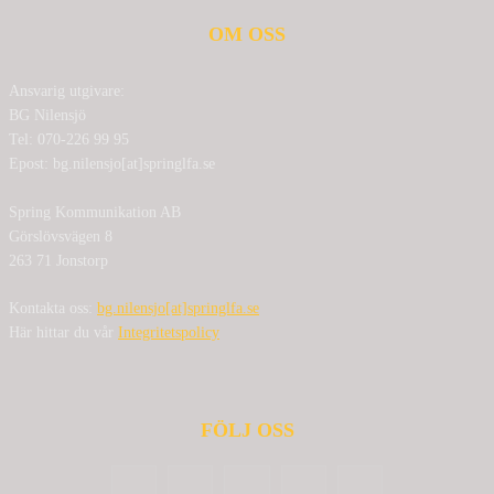
OM OSS
Ansvarig utgivare:
BG Nilensjö
Tel: 070-226 99 95
Epost: bg.nilensjo[at]springlfa.se
Spring Kommunikation AB
Görslövsvägen 8
263 71 Jonstorp
Kontakta oss:
bg.nilensjo[at]springlfa.se
Här hittar du vår
Integritetspolicy
FÖLJ OSS