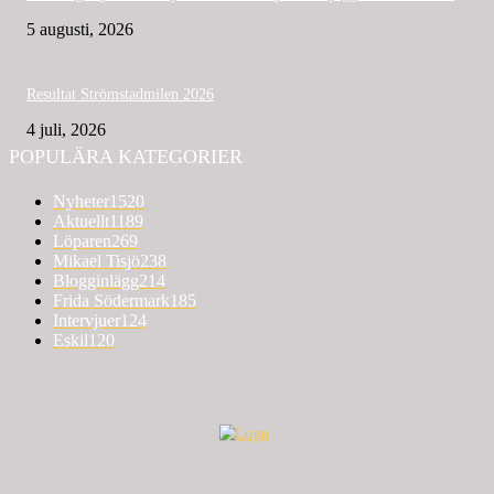
5 augusti, 2026
Resultat Strömstadmilen 2026
4 juli, 2026
POPULÄRA KATEGORIER
Nyheter
1520
Aktuellt
1189
Löparen
269
Mikael Tisjö
238
Blogginlägg
214
Frida Södermark
185
Intervjuer
124
Eskil
120