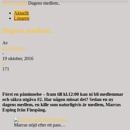
Hem
Aktuellt
Dagens medlem..
Aktuellt
Löparen
Dagens medlem..
Av
BG Nilensjö
-
19 oktober, 2016
0
171
Först en påminnelse – fram till kl.12:00 kan ni bli medlemmar
och säkra utgåva #2. Har någon missat det?
Sedan en ny
dagens medlem, en kille som naturligtvis är medlem, Marcus
Esping från Finspång.
Marcus nöjd efter ett pass…