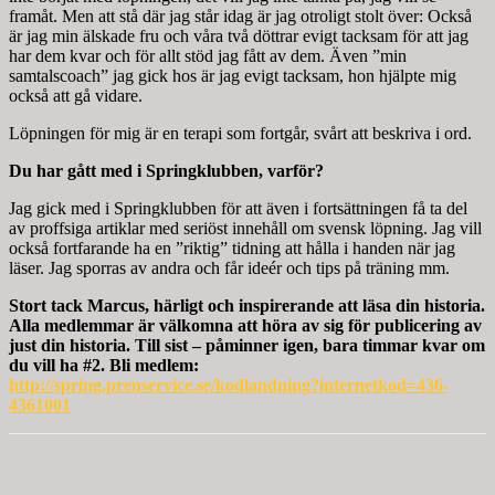
framåt. Men att stå där jag står idag är jag otroligt stolt över: Också
är jag min älskade fru och våra två döttrar evigt tacksam för att jag
har dem kvar och för allt stöd jag fått av dem. Även ”min
samtalscoach” jag gick hos är jag evigt tacksam, hon hjälpte mig
också att gå vidare.
Löpningen för mig är en terapi som fortgår, svårt att beskriva i ord.
Du har gått med i Springklubben, varför?
Jag gick med i Springklubben för att även i fortsättningen få ta del
av proffsiga artiklar med seriöst innehåll om svensk löpning. Jag vill
också fortfarande ha en ”riktig” tidning att hålla i handen när jag
läser. Jag sporras av andra och får ideér och tips på träning mm.
Stort tack Marcus, härligt och inspirerande att läsa din historia.
Alla medlemmar är välkomna att höra av sig för publicering av
just din historia. Till sist – påminner igen, bara timmar kvar om
du vill ha #2. Bli medlem:
http://spring.prenservice.se/kodlandning?internetkod=436-
4361001