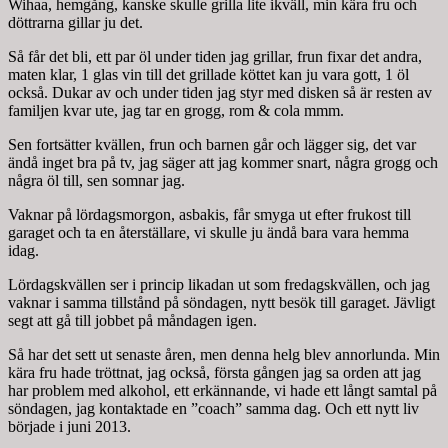
Wihaa, hemgång, kanske skulle grilla lite ikväll, min kära fru och
döttrarna gillar ju det.
Så får det bli, ett par öl under tiden jag grillar, frun fixar det andra,
maten klar, 1 glas vin till det grillade köttet kan ju vara gott, 1 öl
också. Dukar av och under tiden jag styr med disken så är resten av
familjen kvar ute, jag tar en grogg, rom & cola mmm.
Sen fortsätter kvällen, frun och barnen går och lägger sig, det var
ändå inget bra på tv, jag säger att jag kommer snart, några grogg och
några öl till, sen somnar jag.
Vaknar på lördagsmorgon, asbakis, får smyga ut efter frukost till
garaget och ta en återställare, vi skulle ju ändå bara vara hemma
idag.
Lördagskvällen ser i princip likadan ut som fredagskvällen, och jag
vaknar i samma tillstånd på söndagen, nytt besök till garaget. Jävligt
segt att gå till jobbet på måndagen igen.
Så har det sett ut senaste åren, men denna helg blev annorlunda. Min
kära fru hade tröttnat, jag också, första gången jag sa orden att jag
har problem med alkohol, ett erkännande, vi hade ett långt samtal på
söndagen, jag kontaktade en ”coach” samma dag. Och ett nytt liv
började i juni 2013.