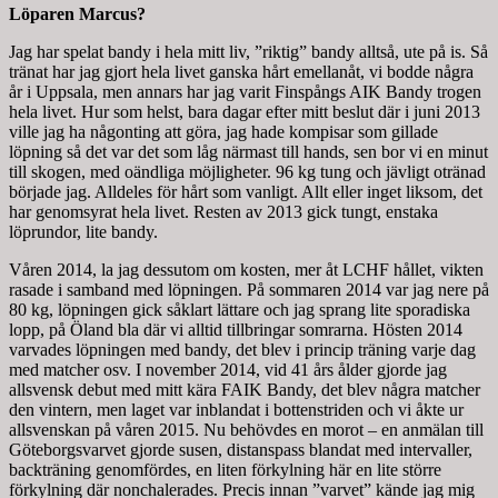
Löparen Marcus?
Jag har spelat bandy i hela mitt liv, ”riktig” bandy alltså, ute på is. Så
tränat har jag gjort hela livet ganska hårt emellanåt, vi bodde några
år i Uppsala, men annars har jag varit Finspångs AIK Bandy trogen
hela livet. Hur som helst, bara dagar efter mitt beslut där i juni 2013
ville jag ha någonting att göra, jag hade kompisar som gillade
löpning så det var det som låg närmast till hands, sen bor vi en minut
till skogen, med oändliga möjligheter. 96 kg tung och jävligt otränad
började jag. Alldeles för hårt som vanligt. Allt eller inget liksom, det
har genomsyrat hela livet. Resten av 2013 gick tungt, enstaka
löprundor, lite bandy.
Våren 2014, la jag dessutom om kosten, mer åt LCHF hållet, vikten
rasade i samband med löpningen. På sommaren 2014 var jag nere på
80 kg, löpningen gick såklart lättare och jag sprang lite sporadiska
lopp, på Öland bla där vi alltid tillbringar somrarna. Hösten 2014
varvades löpningen med bandy, det blev i princip träning varje dag
med matcher osv. I november 2014, vid 41 års ålder gjorde jag
allsvensk debut med mitt kära FAIK Bandy, det blev några matcher
den vintern, men laget var inblandat i bottenstriden och vi åkte ur
allsvenskan på våren 2015. Nu behövdes en morot – en anmälan till
Göteborgsvarvet gjorde susen, distanspass blandat med intervaller,
backträning genomfördes, en liten förkylning här en lite större
förkylning där nonchalerades. Precis innan ”varvet” kände jag mig