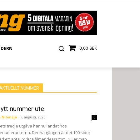
NDERN
0,00 SEK
AKTUELLT NUMMER
ytt nummer ute
 Nilensjö
-
6 augusti, 2026
0
ets tredje utgåva har nu landat hos
enumeranterna. Denna gången är det 100 sidor
d ett antal rörliga filmer dessutom. Gillar man