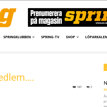
SPRINGKLUBBEN
SPRING-TV
SHOP
LÖPARKALE
edlem….
N
167
0
BG
År
pr
me