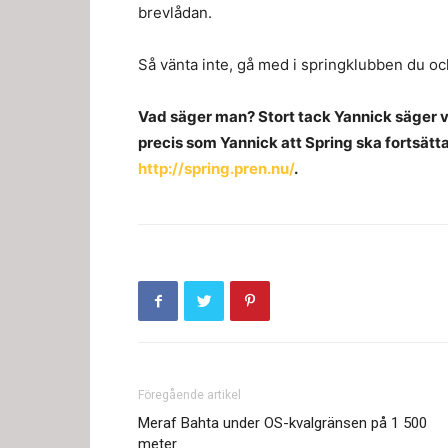
brevlådan.
Så vänta inte, gå med i springklubben du ock
Vad säger man? Stort tack Yannick säger vi 
precis som Yannick att Spring ska fortsätt
http://spring.pren.nu/
.
Föregående artikel
Meraf Bahta under OS-kvalgränsen på 1 500
meter