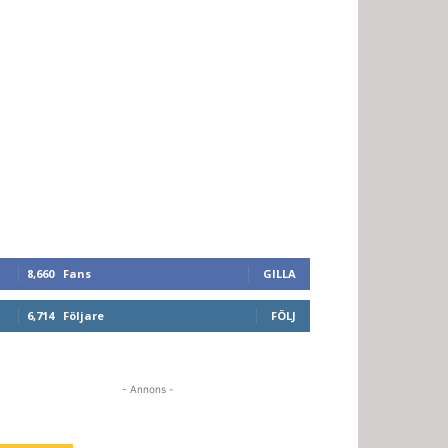
8,660
Fans
GILLA
6,714
Följare
FÖLJ
- Annons -