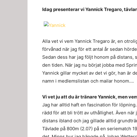
Idag presenterar vi Yannick Tregaro, tävla
Alla vet vi vem Yannick Tregaro är, en otroli
förvånad när jag för ett antal år sedan hörd
Sedan dess har jag följt honom på distans, s
den tiden. När jag nu börjat jobba med Sprin
Yannick gillar mycket av det vi gör, han är def
namn i medlemslistan och mailar honom….
Vi vet ju att du är tränare Yannick, men ve
Jag har alltid haft en fascination för löpning.
rädd för att bli trött av uthållighet. Även nä
distans ibland och jag gillade alltid grundt
Tävlade på 800m (2.07) på en seriematch 19
det. Minns hur jag hängde på Johan Wettergr