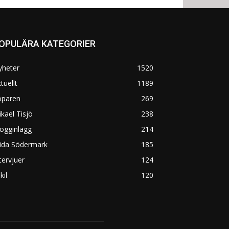
OPULÄRA KATEGORIER
yheter
1520
tuellt
1189
öparen
269
kael Tisjö
238
ogginlägg
214
rida Södermark
185
tervjuer
124
kil
120