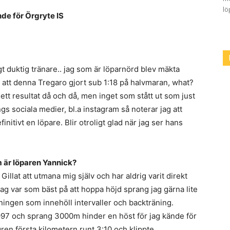
lö
nde för Örgryte IS
gt duktig tränare.. jag som är löparnörd blev mäkta
e att denna Tregaro gjort sub 1:18 på halvmaran, what?
ett resultat då och då, men inget som stått ut som just
gs sociala medier, bl.a instagram så noterar jag att
initivt en löpare. Blir otroligt glad när jag ser hans
m är löparen Yannick?
 Gillat att utmana mig själv och har aldrig varit direkt
r jag var som bäst på att hoppa höjd sprang jag gärna lite
räningen som innehöll intervaller och backträning.
97 och sprang 3000m hinder en höst för jag kände för
en första kilometern runt 3:10 och klippte