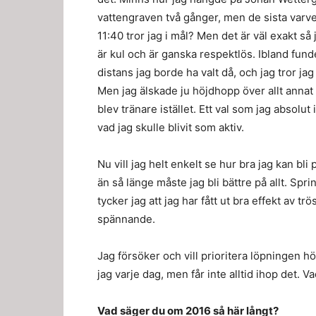
vattengraven två gånger, men de sista varve
11:40 tror jag i mål? Men det är väl exakt s
är kul och är ganska respektlös. Ibland funde
distans jag borde ha valt då, och jag tror j
Men jag älskade ju höjdhopp över allt annat
blev tränare istället. Ett val som jag absolut 
vad jag skulle blivit som aktiv.
Nu vill jag helt enkelt se hur bra jag kan bli
än så länge måste jag bli bättre på allt. Spri
tycker jag att jag har fått ut bra effekt av trö
spännande.
Jag försöker och vill prioritera löpningen hö
jag varje dag, men får inte alltid ihop det. Va
Vad säger du om 2016 så här långt?