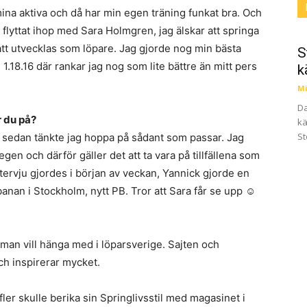
ina aktiva och då har min egen träning funkat bra. Och
 flyttat ihop med Sara Holmgren, jag älskar att springa
att utvecklas som löpare. Jag gjorde nog min bästa
S
.18.16 där rankar jag nog som lite bättre än mitt pers
k
Mi
Da
r du på?
kä
St
 sedan tänkte jag hoppa på sådant som passar. Jag
egen och därför gäller det att ta vara på tillfällena som
tervju gjordes i början av veckan, Yannick gjorde en
anan i Stockholm, nytt PB. Tror att Sara får se upp ☺
 man vill hänga med i löparsverige. Sajten och
ch inspirerar mycket.
 fler skulle berika sin Springlivsstil med magasinet i