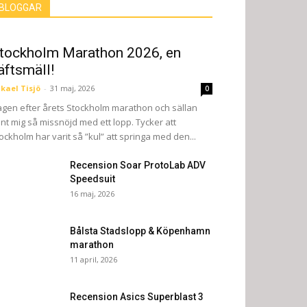
BLOGGAR
tockholm Marathon 2026, en
äftsmäll!
kael Tisjö
-
31 maj, 2026
0
gen efter årets Stockholm marathon och sällan
nt mig så missnöjd med ett lopp. Tycker att
ockholm har varit så ”kul” att springa med den...
Recension Soar ProtoLab ADV
Speedsuit
16 maj, 2026
Bålsta Stadslopp & Köpenhamn
marathon
11 april, 2026
Recension Asics Superblast 3