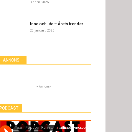
3 april, 2026
Inne och ute – Årets trender
23 januari, 2026
– ANNONS –
- Annons-
PODCAST