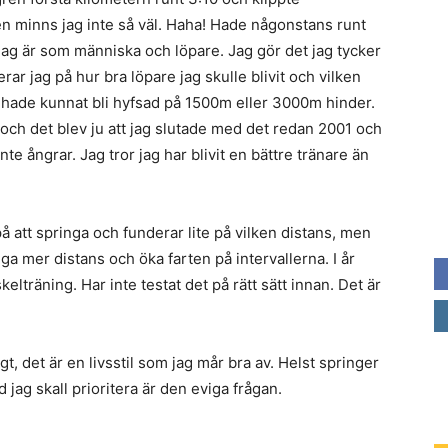
n minns jag inte så väl. Haha! Hade någonstans runt
å jag är som människa och löpare. Jag gör det jag tycker
rar jag på hur bra löpare jag skulle blivit och vilken
ag hade kunnat bli hyfsad på 1500m eller 3000m hinder.
 och det blev ju att jag slutade med det redan 2001 och
inte ångrar. Jag tror jag har blivit en bättre tränare än
 på att springa och funderar lite på vilken distans, men
nga mer distans och öka farten på intervallerna. I år
skelträning. Har inte testat det på rätt sätt innan. Det är
gt, det är en livsstil som jag mår bra av. Helst springer
d jag skall prioritera är den eviga frågan.