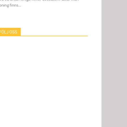
pning finns...
FÖLJ OSS