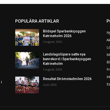
POPULÄRA ARTIKLAR
P
Bildspel Sparbanksjoggen
N
Katrineholm 2026
Ak
5 augusti, 2026
L
Mi
Landslagslöpare satte nya
banrekord i Sparbanksjoggen
Bl
Katrineholm
F
5 augusti, 2026
In
Resultat Strömstadmilen 2026
 i
Es
4 juli, 2026