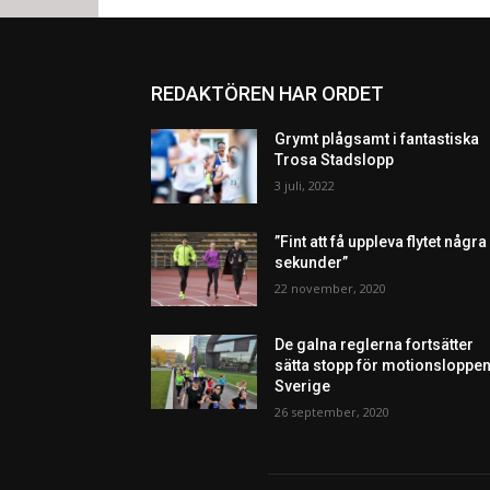
REDAKTÖREN HAR ORDET
Grymt plågsamt i fantastiska
Trosa Stadslopp
3 juli, 2022
”Fint att få uppleva flytet några
sekunder”
22 november, 2020
De galna reglerna fortsätter
sätta stopp för motionsloppen
Sverige
26 september, 2020