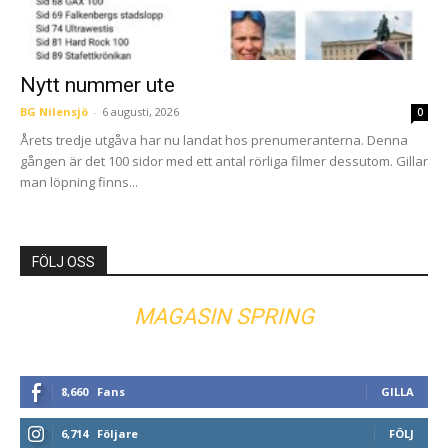
Nytt nummer ute
BG Nilensjö
-
6 augusti, 2026
0
Årets tredje utgåva har nu landat hos prenumeranterna. Denna
gången är det 100 sidor med ett antal rörliga filmer dessutom. Gillar
man löpning finns...
FÖLJ OSS
MAGASIN SPRING
8,660
Fans
GILLA
6,714
Följare
FÖLJ