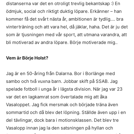
distanserna var det en otroligt trevlig bekantskap :) En
ödmjuk, social och riktigt duktig löpare. Erkänner – han
kommer få det svårt nästa år, ambitionen är tydlig…. bra
vinterträning och att vara hel, då jäklar, haha. Det är ju det
som är tjusningen med vår sport, att utmana varandra, att
bli motiverad av andra löpare. Börje motiverade mig..
Vem är Börje Holst?
Jag är en 50-åring från Dalarna. Bor i Borlänge med
sambo och två vuxna barn. Jobbar skift på SSAB. Jag
spelade fotboll i unga år i lägsta division. När jag var 23
var det en lagkamrat som övertalade mig att åka
Vasaloppet. Jag fick mersmak och började träna även
sommartid och då blev det löpning. Ställde även upp i en
del tävlingar, dock bara i motionsklassen. Det blev tre
Vasalopp innan jag la den satsningen på hyllan och