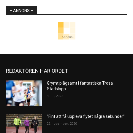
– ANNONS –
- Annons-
REDAKTÖREN HAR ORDET
Grymt plågsamt i fantastiska Trosa
Stadslopp
3 juli, 2022
”Fint att få uppleva flytet några sekunder”
22 november, 2020