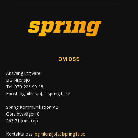
OM OSS
Ansvarig utgivare:
BG Nilensjö
Tel: 070-226 99 95
Epost: bg.nilensjo[at]springlfa.se
Spring Kommunikation AB
Görslövsvägen 8
263 71 Jonstorp
Kontakta oss:
bg.nilensjo[at]springlfa.se