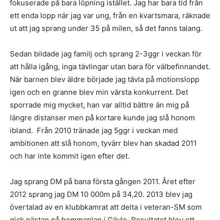
fokuserade på bara löpning istället. Jag har bara tid från
ett enda lopp när jag var ung, från en kvartsmara, räknade
ut att jag sprang under 35 på milen, så det fanns talang.
Sedan bildade jag familj och sprang 2-3ggr i veckan för
att hålla igång, inga tävlingar utan bara för välbefinnandet.
När barnen blev äldre började jag tävla på motionslopp
igen och en granne blev min värsta konkurrent. Det
sporrade mig mycket, han var alltid bättre än mig på
längre distanser men på kortare kunde jag slå honom
ibland. Från 2010 tränade jag 5ggr i veckan med
ambitionen att slå honom, tyvärr blev han skadad 2011
och har inte kommit igen efter det.
Jag sprang DM på bana första gången 2011. Året efter
2012 sprang jag DM 10 000m på 34,20. 2013 blev jag
övertalad av en klubbkamrat att delta i veteran-SM som
gick nästan på hemmaplan i Gävle. Resultatet blev ett