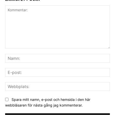
Kommentar:
Na
E-
pos
We
Spara mitt namn, e-post och hemsida i den här
webbläsaren för nästa gång jag kommenterar.