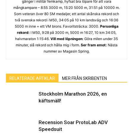
gånger i militär femkamp, hyfsat bra löpare för att vara
mångkampare – 8:55 3000 m, 15:20 5000 m, 31:51 på 10000 m.
Som veteran över 80 SM medaljer, ett antal skånska rekord och
två svenska rekord i M50, 34:05 på 10 km landsväg och 16:36
5000 m inne + ett VM brons. Favoritsträcka: 3000.
Personliga
rekord:
I M50, 9:28 på 3000 m, 5000 m 16:27, 10 km 34:05,
halvmaraton 1:15:46.
Vill med löpningen:
Göra milen under 35
minuter, slå rekord och hålla mig i form.
Ser fram emot:
Nästa
nummer av Magasin Spring.
RELATERADE ARTIKLAR
MER FRÅN SKRIBENTEN
Stockholm Marathon 2026, en
käftsmäll!
Recension Soar ProtoLab ADV
Speedsuit