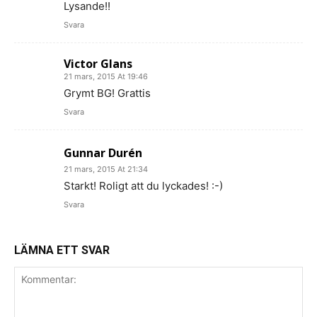
Lysande!!
Svara
Victor Glans
21 mars, 2015 At 19:46
Grymt BG! Grattis
Svara
Gunnar Durén
21 mars, 2015 At 21:34
Starkt! Roligt att du lyckades! :-)
Svara
LÄMNA ETT SVAR