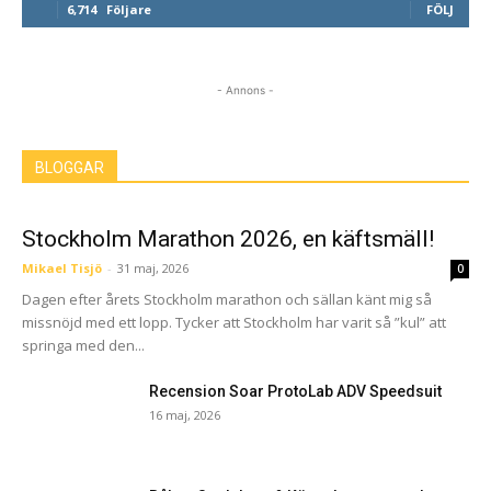
6,714
Följare
FÖLJ
- Annons -
BLOGGAR
Stockholm Marathon 2026, en käftsmäll!
Mikael Tisjö
-
31 maj, 2026
0
Dagen efter årets Stockholm marathon och sällan känt mig så
missnöjd med ett lopp. Tycker att Stockholm har varit så ”kul” att
springa med den...
Recension Soar ProtoLab ADV Speedsuit
16 maj, 2026