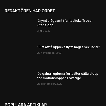
REDAKTÖREN HAR ORDET
Grymt plågsamt i fantastiska Trosa
Stadslopp
3 juli, 2022
”Fint att få uppleva flytet några sekunder”
22 november, 2020
De galna reglerna fortsätter sätta stopp
för motionsloppen i Sverige
26 september, 2020
POPULÄRA ARTIKLAR