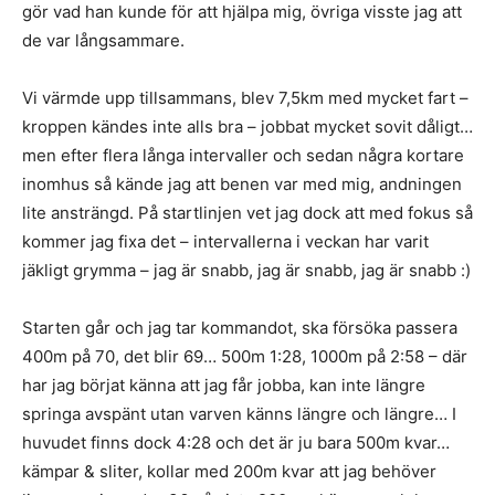
gör vad han kunde för att hjälpa mig, övriga visste jag att
de var långsammare.
Vi värmde upp tillsammans, blev 7,5km med mycket fart –
kroppen kändes inte alls bra – jobbat mycket sovit dåligt…
men efter flera långa intervaller och sedan några kortare
inomhus så kände jag att benen var med mig, andningen
lite ansträngd. På startlinjen vet jag dock att med fokus så
kommer jag fixa det – intervallerna i veckan har varit
jäkligt grymma – jag är snabb, jag är snabb, jag är snabb :)
Starten går och jag tar kommandot, ska försöka passera
400m på 70, det blir 69… 500m 1:28, 1000m på 2:58 – där
har jag börjat känna att jag får jobba, kan inte längre
springa avspänt utan varven känns längre och längre… I
huvudet finns dock 4:28 och det är ju bara 500m kvar…
kämpar & sliter, kollar med 200m kvar att jag behöver