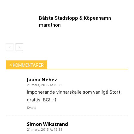
Bålsta Stadslopp & Köpenhamn
marathon
4 KOMMENTARER
Jaana Nehez
21 mars, 2015 At 19:23
Imponerande vinnarskalle som vanligt! Stort
grattis, BG! :-)
Svara
Simon Wikstrand
21 mars, 2015 At 19:33