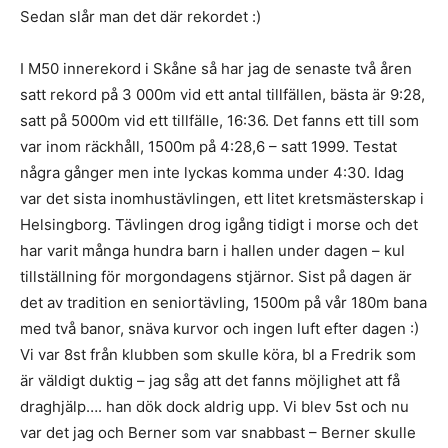
Sedan slår man det där rekordet :)
I M50 innerekord i Skåne så har jag de senaste två åren
satt rekord på 3 000m vid ett antal tillfällen, bästa är 9:28,
satt på 5000m vid ett tillfälle, 16:36. Det fanns ett till som
var inom räckhåll, 1500m på 4:28,6 – satt 1999. Testat
några gånger men inte lyckas komma under 4:30. Idag
var det sista inomhustävlingen, ett litet kretsmästerskap i
Helsingborg. Tävlingen drog igång tidigt i morse och det
har varit många hundra barn i hallen under dagen – kul
tillställning för morgondagens stjärnor. Sist på dagen är
det av tradition en seniortävling, 1500m på vår 180m bana
med två banor, snäva kurvor och ingen luft efter dagen :)
Vi var 8st från klubben som skulle köra, bl a Fredrik som
är väldigt duktig – jag såg att det fanns möjlighet att få
draghjälp…. han dök dock aldrig upp. Vi blev 5st och nu
var det jag och Berner som var snabbast – Berner skulle