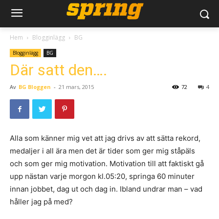
Hem
Blogginlägg
BG
Blogginlägg
BG
Där satt den….
Av
BG Bloggen
-
21 mars, 2015
72
4
Alla som känner mig vet att jag drivs av att sätta rekord,
medaljer i all ära men det är tider som ger mig ståpäls
och som ger mig motivation. Motivation till att faktiskt gå
upp nästan varje morgon kl.05:20, springa 60 minuter
innan jobbet, dag ut och dag in. Ibland undrar man – vad
håller jag på med?