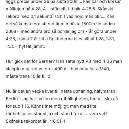
ligga precis under 36 på sista 200m… kämpar och korsar
mållinjen på 4:28, 4 – officiellt tid blir 4:28,5. Skånskt
rekord med 0,1 sekund :) Shit vad nöjd man blir…. Kan
också konstatera att det är min bästa 1500m tid sedan
2008 – med andra ord så borde jag om 7 år göra under
4;28, tränat 7 år till :) Splittiderna blev alltså 1:28, 1:31,
1:30 – hyfsat jämnt.
Hur gick det för Berner? Han satte nytt PB med 4:36 men
släppte mig redan efter 400m – han är ju bara M40,
måste träna 10 år till :)
Nu är det en vecka kvar till nästa utmaning, halvmaran i
Berlin – jag har farten men uthålligheten, hmm… ska gå
för sub 1:16. Känns inte möjligt, men med lite
rödbetsjuice, stor vilja och starkt fokus… vem vet?
Skånska rekordet är 1:16:01 :)