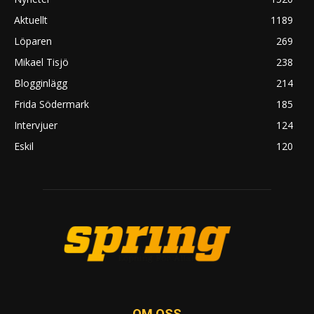
Aktuellt
1189
Löparen
269
Mikael Tisjö
238
Blogginlägg
214
Frida Södermark
185
Intervjuer
124
Eskil
120
OM OSS