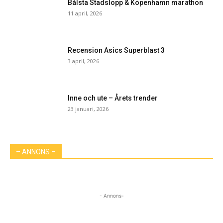
Bålsta Stadslopp & Köpenhamn marathon
11 april, 2026
Recension Asics Superblast 3
3 april, 2026
Inne och ute – Årets trender
23 januari, 2026
– ANNONS –
- Annons-