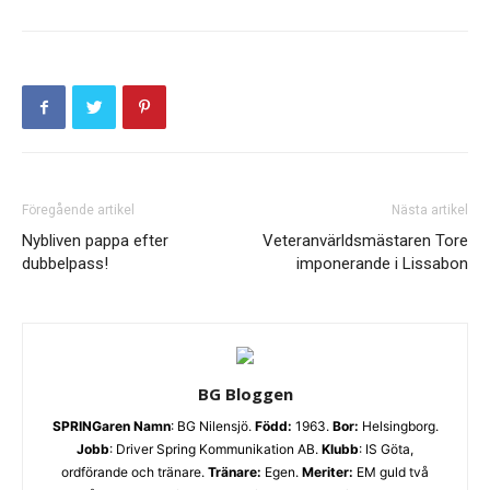
Föregående artikel
Nästa artikel
Nybliven pappa efter
Veteranvärldsmästaren Tore
dubbelpass!
imponerande i Lissabon
BG Bloggen
SPRINGaren
Namn
: BG Nilensjö.
Född:
1963.
Bor:
Helsingborg.
Jobb
: Driver Spring Kommunikation AB.
Klubb
: IS Göta,
ordförande och tränare.
Tränare:
Egen.
Meriter:
EM guld två