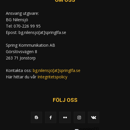
Ansvarig utgivare:
BG Nilensjö
Tel: 070-226 99 95
Epost: bg.nilensjo[at]springlfa.se
Spring Kommunikation AB
Görslövsvägen 8
263 71 Jonstorp
Kontakta oss:
bg.nilensjo[at]springlfa.se
Här hittar du vår
Integritetspolicy
FÖLJ OSS