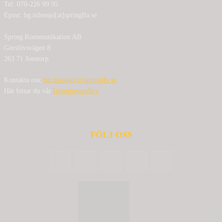
Tel: 070-226 99 95
Epost: bg.nilensjo[at]springlfa.se
Spring Kommunikation AB
Görslövsvägen 8
263 71 Jonstorp
Kontakta oss:
bg.nilensjo[at]springlfa.se
Här hittar du vår
Integritetspolicy
FÖLJ OSS