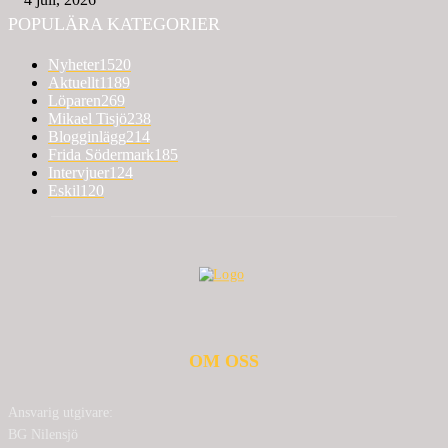
POPULÄRA KATEGORIER
Nyheter
1520
Aktuellt
1189
Löparen
269
Mikael Tisjö
238
Blogginlägg
214
Frida Södermark
185
Intervjuer
124
Eskil
120
OM OSS
Ansvarig utgivare:
BG Nilensjö