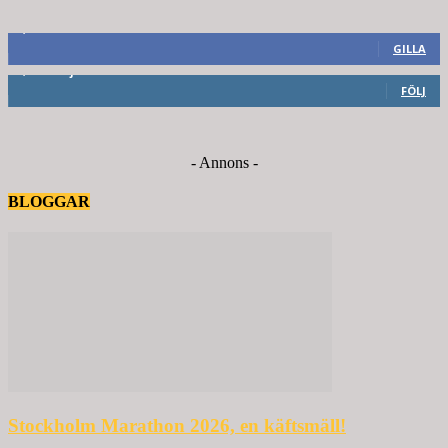
8,660
Fans
GILLA
6,714
Följare
FÖLJ
- Annons -
BLOGGAR
Stockholm Marathon 2026, en käftsmäll!