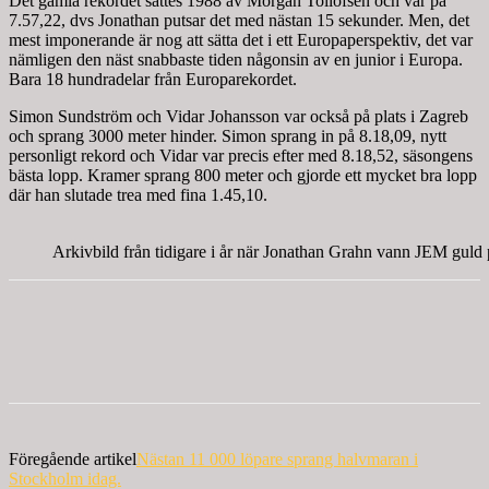
Det gamla rekordet sattes 1988 av Morgan Tollofsén och var på
7.57,22, dvs Jonathan putsar det med nästan 15 sekunder. Men, det
mest imponerande är nog att sätta det i ett Europaperspektiv, det var
nämligen den näst snabbaste tiden någonsin av en junior i Europa.
Bara 18 hundradelar från Europarekordet.
Simon Sundström och Vidar Johansson var också på plats i Zagreb
och sprang 3000 meter hinder. Simon sprang in på 8.18,09, nytt
personligt rekord och Vidar var precis efter med 8.18,52, säsongens
bästa lopp. Kramer sprang 800 meter och gjorde ett mycket bra lopp
där han slutade trea med fina 1.45,10.
Arkivbild från tidigare i år när Jonathan Grahn vann JEM guld
Föregående artikel
Nästan 11 000 löpare sprang halvmaran i
Stockholm idag.