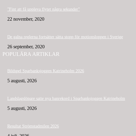
”Fint att få uppleva flytet några sekunder”
22 november, 2020
De galna reglerna fortsätter sätta stopp för motionsloppen i Sverige
26 september, 2020
POPULÄRA ARTIKLAR
Bildspel Sparbanksjoggen Katrineholm 2026
5 augusti, 2026
Landslagslöpare satte nya banrekord i Sparbanksjoggen Katrineholm
5 augusti, 2026
Resultat Strömstadmilen 2026
4 juli, 2026