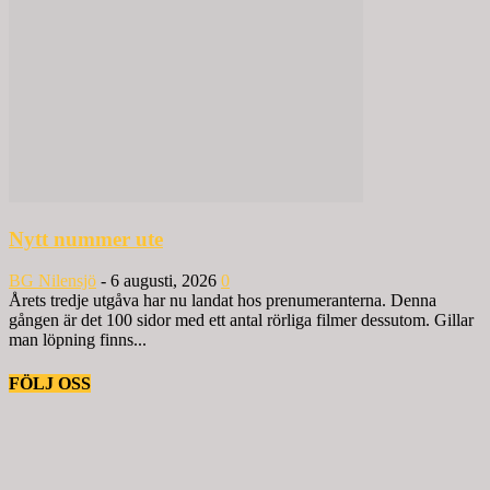
Nytt nummer ute
BG Nilensjö
-
6 augusti, 2026
0
Årets tredje utgåva har nu landat hos prenumeranterna. Denna
gången är det 100 sidor med ett antal rörliga filmer dessutom. Gillar
man löpning finns...
FÖLJ OSS