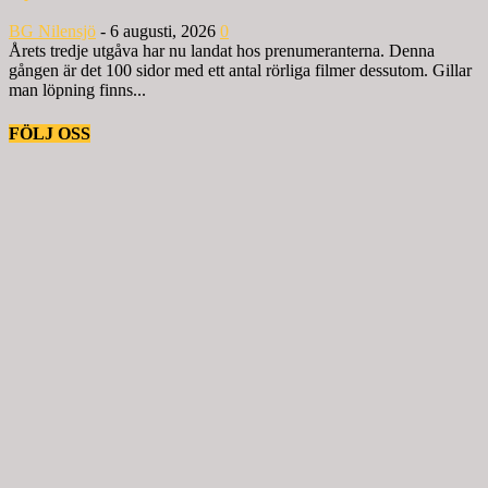
BG Nilensjö
-
6 augusti, 2026
0
Årets tredje utgåva har nu landat hos prenumeranterna. Denna
gången är det 100 sidor med ett antal rörliga filmer dessutom. Gillar
man löpning finns...
FÖLJ OSS