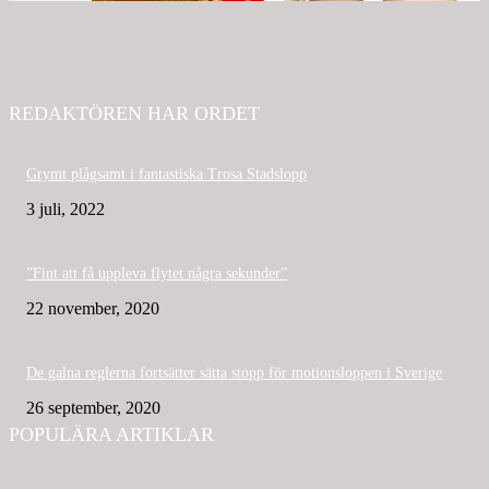
REDAKTÖREN HAR ORDET
Grymt plågsamt i fantastiska Trosa Stadslopp
3 juli, 2022
”Fint att få uppleva flytet några sekunder”
22 november, 2020
De galna reglerna fortsätter sätta stopp för motionsloppen i Sverige
26 september, 2020
POPULÄRA ARTIKLAR