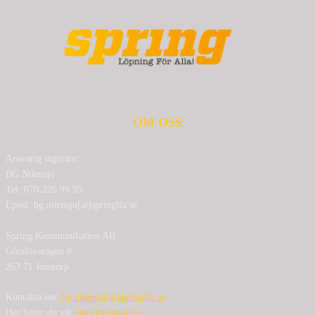
OM OSS
Ansvarig utgivare:
BG Nilensjö
Tel: 070-226 99 95
Epost: bg.nilensjo[at]springlfa.se
Spring Kommunikation AB
Görslövsvägen 8
263 71 Jonstorp
Kontakta oss:
bg.nilensjo[at]springlfa.se
Här hittar du vår
Integritetspolicy