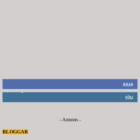
8,660
Fans
GILLA
6,714
Följare
FÖLJ
- Annons -
BLOGGAR