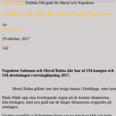
Hem
Nyheter
Dubbla SM-guld för Meraf och Napoleon
Dubbla SM-guld för Meraf och Napoleon
Av
Mikael Grip
-
29 oktober, 2017
0
142
Napoleon Solomon och Meraf Bahta där har ni SM-kungen och
SM-drottningen i terränglöpning 2017.
Meraf Bahta gillade inte den leriga banan i Huddinge, men hen
Båda följde upp sina övertygande segrar på de kortare distanserna
från lördagen, med nya guld när de längre distanserna avgjordes på
söndagen.
Visättra sportfälts tvåkilometersslinga var nu inte bara blöt och lerig,