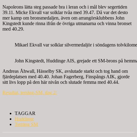
Napoleons lätta steg passade bra i leran och i mål blev segertiden
39.11. Micke Ekvall var solklar tvåa med 39.47. Då var det desto
mer kamp om bronsmedaljen, även om arrangörsklubbens John
Kingstedt kunde rinna ifrån de övriga utmanarna och vinna bronset
med 40.29.
Mikael Ekvall var solklar silvermedaljör i söndagens tolvkilom
John Kingstedt, Huddinge AIS, grejade ett SM-brons på hemm
Andreas Åhwall, Hässelby SK, avslutade starkt och tog hand om
fjärdeplatsen med 40.40. Johan Fagerberg, Finspångs AIK, gjorde
sitt livs lopp på den här nivån och slutade femma med 40.44.
Resultat, terräng-SM, dag 2:
TAGGAR
Huddinge
Terräng SM