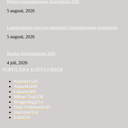
Bildspel Sparbanksjoggen Katrineholm 2026
5 augusti, 2026
Landslagslöpare satte nya banrekord i Sparbanksjoggen Katrineholm
5 augusti, 2026
Resultat Strömstadmilen 2026
4 juli, 2026
POPULÄRA KATEGORIER
Nyheter
1520
Aktuellt
1189
Löparen
269
Mikael Tisjö
238
Blogginlägg
214
Frida Södermark
185
Intervjuer
124
Eskil
120