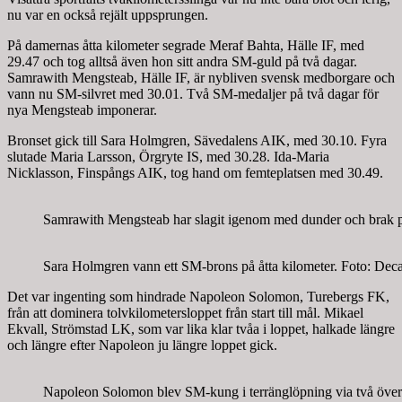
nu var en också rejält uppsprungen.
På damernas åtta kilometer segrade Meraf Bahta, Hälle IF, med
29.47 och tog alltså även hon sitt andra SM-guld på två dagar.
Samrawith Mengsteab, Hälle IF, är nybliven svensk medborgare och
vann nu SM-silvret med 30.01. Två SM-medaljer på två dagar för
nya Mengsteab imponerar.
Bronset gick till Sara Holmgren, Sävedalens AIK, med 30.10. Fyra
slutade Maria Larsson, Örgryte IS, med 30.28. Ida-Maria
Nicklasson, Finspångs AIK, tog hand om femteplatsen med 30.49.
Samrawith Mengsteab har slagit igenom med dunder och brak 
Sara Holmgren vann ett SM-brons på åtta kilometer. Foto: Dec
Det var ingenting som hindrade Napoleon Solomon, Turebergs FK,
från att dominera tolvkilometersloppet från start till mål. Mikael
Ekvall, Strömstad LK, som var lika klar tvåa i loppet, halkade längre
och längre efter Napoleon ju längre loppet gick.
Napoleon Solomon blev SM-kung i terränglöpning via två över