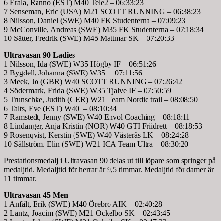
6 Erala, Ranno (EST) M40 Tele2 – 06:33:23
7 Senseman, Eric (USA) M21 SCOTT RUNNING – 06:38:23
8 Nilsson, Daniel (SWE) M40 FK Studenterna – 07:09:23
9 McConville, Andreas (SWE) M35 FK Studenterna – 07:18:34
10 Sätter, Fredrik (SWE) M45 Mattmar SK – 07:20:33
Ultravasan 90 Ladies
1 Nilsson, Ida (SWE) W35 Högby IF – 06:51:26
2 Bygdell, Johanna (SWE) W35 – 07:11:56
3 Meek, Jo (GBR) W40 SCOTT RUNNING – 07:26:42
4 Södermark, Frida (SWE) W35 Tjalve IF – 07:50:59
5 Trunschke, Judith (GER) W21 Team Nordic trail – 08:08:50
6 Talts, Eve (EST) W40 – 08:10:34
7 Ramstedt, Jenny (SWE) W40 Envol Coaching – 08:18:11
8 Lindanger, Anja Kristin (NOR) W40 GTI Friidrett – 08:18:53
9 Rosenqvist, Kerstin (SWE) W40 Västerås LK – 08:24:28
10 Sällström, Elin (SWE) W21 ICA Team Ultra – 08:30:20
Prestationsmedalj i Ultravasan 90 delas ut till löpare som springer på
medaljtid. Medaljtid för herrar är 9,5 timmar. Medaljtid för damer är
11 timmar.
Ultravasan 45 Men
1 Anfält, Erik (SWE) M40 Örebro AIK – 02:40:28
2 Lantz, Joacim (SWE) M21 Ockelbo SK – 02:43:45