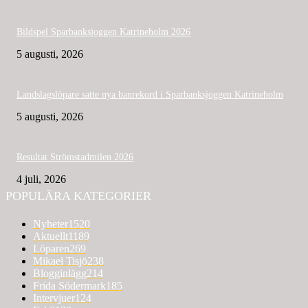
Bildspel Sparbanksjoggen Katrineholm 2026
5 augusti, 2026
Landslagslöpare satte nya banrekord i Sparbanksjoggen Katrineholm
5 augusti, 2026
Resultat Strömstadmilen 2026
4 juli, 2026
POPULÄRA KATEGORIER
Nyheter
1520
Aktuellt
1189
Löparen
269
Mikael Tisjö
238
Blogginlägg
214
Frida Södermark
185
Intervjuer
124