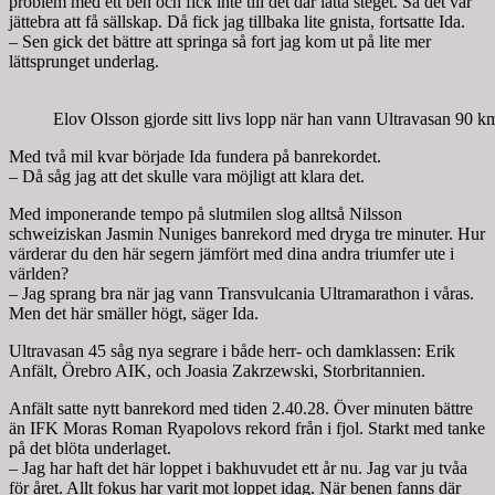
problem med ett ben och fick inte till det där lätta steget. Så det var
jättebra att få sällskap. Då fick jag tillbaka lite gnista, fortsatte Ida.
– Sen gick det bättre att springa så fort jag kom ut på lite mer
lättsprunget underlag.
Elov Olsson gjorde sitt livs lopp när han vann Ultravasan 90 k
Med två mil kvar började Ida fundera på banrekordet.
– Då såg jag att det skulle vara möjligt att klara det.
Med imponerande tempo på slutmilen slog alltså Nilsson
schweiziskan Jasmin Nuniges banrekord med dryga tre minuter. Hur
värderar du den här segern jämfört med dina andra triumfer ute i
världen?
– Jag sprang bra när jag vann Transvulcania Ultramarathon i våras.
Men det här smäller högt, säger Ida.
Ultravasan 45 såg nya segrare i både herr- och damklassen: Erik
Anfält, Örebro AIK, och Joasia Zakrzewski, Storbritannien.
Anfält satte nytt banrekord med tiden 2.40.28. Över minuten bättre
än IFK Moras Roman Ryapolovs rekord från i fjol. Starkt med tanke
på det blöta underlaget.
– Jag har haft det här loppet i bakhuvudet ett år nu. Jag var ju tvåa
för året. Allt fokus har varit mot loppet idag. När benen fanns där