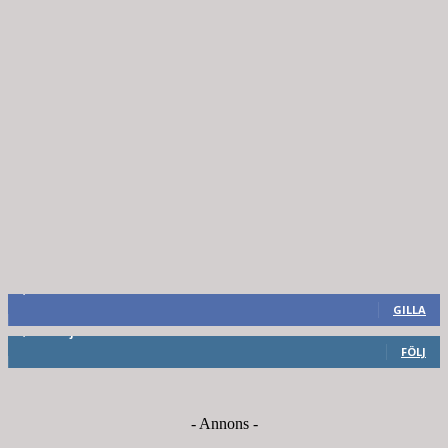
8,660
Fans
GILLA
6,714
Följare
FÖLJ
- Annons -