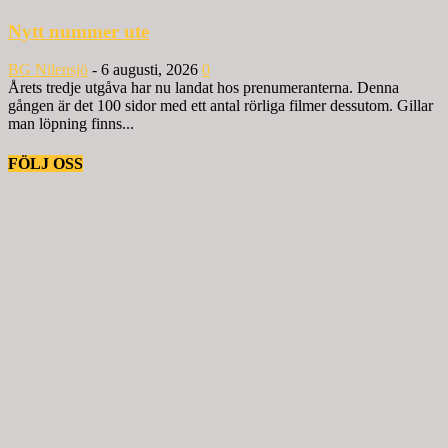
Nytt nummer ute
BG Nilensjö
-
6 augusti, 2026
0
Årets tredje utgåva har nu landat hos prenumeranterna. Denna
gången är det 100 sidor med ett antal rörliga filmer dessutom. Gillar
man löpning finns...
FÖLJ OSS