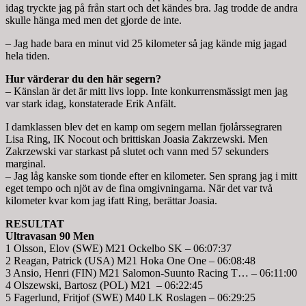
idag tryckte jag på från start och det kändes bra. Jag trodde de andra
skulle hänga med men det gjorde de inte.
– Jag hade bara en minut vid 25 kilometer så jag kände mig jagad
hela tiden.
Hur värderar du den här segern?
– Känslan är det är mitt livs lopp. Inte konkurrensmässigt men jag
var stark idag, konstaterade Erik Anfält.
I damklassen blev det en kamp om segern mellan fjolårssegraren
Lisa Ring, IK Nocout och brittiskan Joasia Zakrzewski. Men
Zakrzewski var starkast på slutet och vann med 57 sekunders
marginal.
– Jag låg kanske som tionde efter en kilometer. Sen sprang jag i mitt
eget tempo och njöt av de fina omgivningarna. När det var två
kilometer kvar kom jag ifatt Ring, berättar Joasia.
RESULTAT
Ultravasan 90 Men
1 Olsson, Elov (SWE) M21 Ockelbo SK – 06:07:37
2 Reagan, Patrick (USA) M21 Hoka One One – 06:08:48
3 Ansio, Henri (FIN) M21 Salomon-Suunto Racing T… – 06:11:00
4 Olszewski, Bartosz (POL) M21 – 06:22:45
5 Fagerlund, Fritjof (SWE) M40 LK Roslagen – 06:29:25