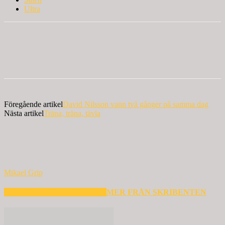
Ultra
Föregående artikel
David Nilsson vann två gånger på samma dag
Nästa artikel
Träna, träna, tävla
Mikael Grip
RELATERADE ARTIKLAR
MER FRÅN SKRIBENTEN