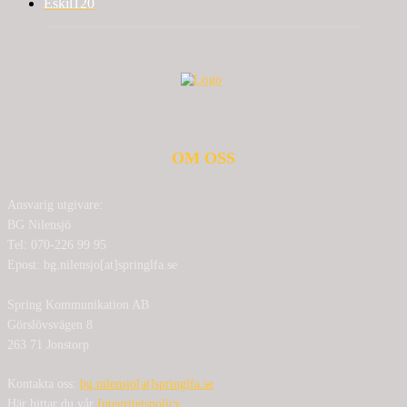
Eskil
120
OM OSS
Ansvarig utgivare:
BG Nilensjö
Tel: 070-226 99 95
Epost: bg.nilensjo[at]springlfa.se
Spring Kommunikation AB
Görslövsvägen 8
263 71 Jonstorp
Kontakta oss:
bg.nilensjo[at]springlfa.se
Här hittar du vår
Integritetspolicy