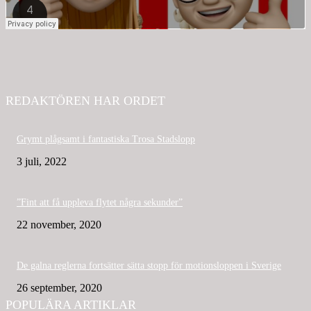
REDAKTÖREN HAR ORDET
Grymt plågsamt i fantastiska Trosa Stadslopp
3 juli, 2022
”Fint att få uppleva flytet några sekunder”
22 november, 2020
De galna reglerna fortsätter sätta stopp för motionsloppen i Sverige
26 september, 2020
POPULÄRA ARTIKLAR