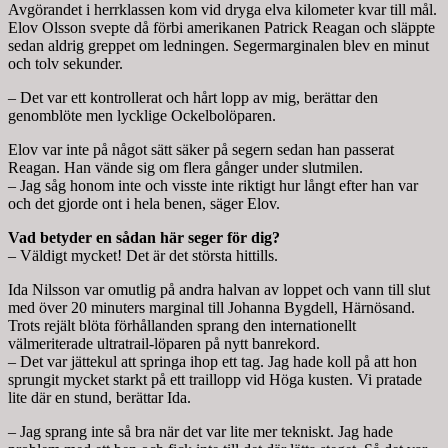
Avgörandet i herrklassen kom vid dryga elva kilometer kvar till mål.
Elov Olsson svepte då förbi amerikanen Patrick Reagan och släppte
sedan aldrig greppet om ledningen. Segermarginalen blev en minut
och tolv sekunder.
– Det var ett kontrollerat och hårt lopp av mig, berättar den
genomblöte men lycklige Ockelbolöparen.
Elov var inte på något sätt säker på segern sedan han passerat
Reagan. Han vände sig om flera gånger under slutmilen.
– Jag såg honom inte och visste inte riktigt hur långt efter han var
och det gjorde ont i hela benen, säger Elov.
Vad betyder en sådan här seger för dig?
– Väldigt mycket! Det är det största hittills.
Ida Nilsson var omutlig på andra halvan av loppet och vann till slut
med över 20 minuters marginal till Johanna Bygdell, Härnösand.
Trots rejält blöta förhållanden sprang den internationellt
välmeriterade ultratrail-löparen på nytt banrekord.
– Det var jättekul att springa ihop ett tag. Jag hade koll på att hon
sprungit mycket starkt på ett traillopp vid Höga kusten. Vi pratade
lite där en stund, berättar Ida.
– Jag sprang inte så bra när det var lite mer tekniskt. Jag hade