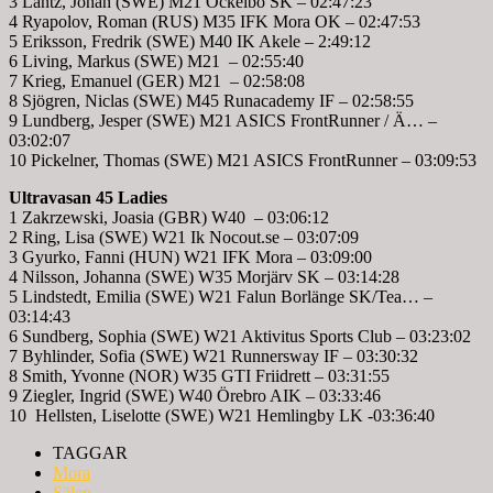
3 Lantz, Johan (SWE) M21 Ockelbo SK – 02:47:23
4 Ryapolov, Roman (RUS) M35 IFK Mora OK – 02:47:53
5 Eriksson, Fredrik (SWE) M40 IK Akele – 2:49:12
6 Living, Markus (SWE) M21 – 02:55:40
7 Krieg, Emanuel (GER) M21 – 02:58:08
8 Sjögren, Niclas (SWE) M45 Runacademy IF – 02:58:55
9 Lundberg, Jesper (SWE) M21 ASICS FrontRunner / Ä… –
03:02:07
10 Pickelner, Thomas (SWE) M21 ASICS FrontRunner – 03:09:53
Ultravasan 45 Ladies
1 Zakrzewski, Joasia (GBR) W40 – 03:06:12
2 Ring, Lisa (SWE) W21 Ik Nocout.se – 03:07:09
3 Gyurko, Fanni (HUN) W21 IFK Mora – 03:09:00
4 Nilsson, Johanna (SWE) W35 Morjärv SK – 03:14:28
5 Lindstedt, Emilia (SWE) W21 Falun Borlänge SK/Tea… –
03:14:43
6 Sundberg, Sophia (SWE) W21 Aktivitus Sports Club – 03:23:02
7 Byhlinder, Sofia (SWE) W21 Runnersway IF – 03:30:32
8 Smith, Yvonne (NOR) W35 GTI Friidrett – 03:31:55
9 Ziegler, Ingrid (SWE) W40 Örebro AIK – 03:33:46
10 Hellsten, Liselotte (SWE) W21 Hemlingby LK -03:36:40
TAGGAR
Mora
Sälen