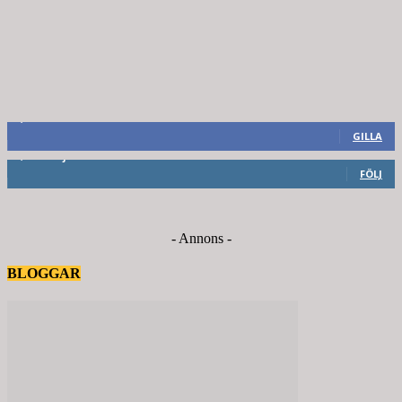
8,660
Fans
GILLA
6,714
Följare
FÖLJ
- Annons -
BLOGGAR