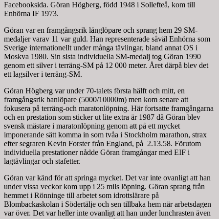
Facebooksida. Göran Högberg, född 1948 i Sollefteå, kom till
Enhörna IF 1973.
Göran var en framgångsrik långlöpare och sprang hem 29 SM-
medaljer varav 11 var guld. Han representerade såväl Enhörna som
Sverige internationellt under många tävlingar, bland annat OS i
Moskva 1980. Sin sista individuella SM-medalj tog Göran 1990
genom ett silver i terräng-SM på 12 000 meter. Året därpå blev det
ett lagsilver i terräng-SM.
Göran Högberg var under 70-talets första hälft och mitt, en
framgångsrik banlöpare (5000/10000m) men kom senare att
fokusera på terräng-och maratonlöpning. Här fortsatte framgångarna
och en prestation som sticker ut lite extra är 1987 då Göran blev
svensk mästare i maratonlöpning genom att på ett mycket
imponerande sätt komma in som tvåa i Stockholm marathon, strax
efter segraren Kevin Forster från England, på 2.13.58. Förutom
individuella prestationer nådde Göran framgångar med EIF i
lagtävlingar och stafetter.
Göran var känd för att springa mycket. Det var inte ovanligt att han
under vissa veckor kom upp i 25 mils löpning. Göran sprang från
hemmet i Rönninge till arbetet som idrottslärare på
Blombackaskolan i Södertälje och sen tillbaka hem när arbetsdagen
var över. Det var heller inte ovanligt att han under lunchrasten även