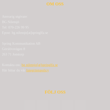
OM OSS
Ansvarig utgivare:
BG Nilensjö
Tel: 070-226 99 95
Epost: bg.nilensjo[at]springlfa.se
Spring Kommunikation AB
Görslövsvägen 8
263 71 Jonstorp
Kontakta oss:
bg.nilensjo[at]springlfa.se
Här hittar du vår
Integritetspolicy
FÖLJ OSS