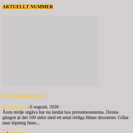
AKTUELLT NUMMER
Nytt nummer ute
BG Nilensjö
-
6 augusti, 2026
0
Årets tredje utgåva har nu landat hos prenumeranterna. Denna
gången är det 100 sidor med ett antal rörliga filmer dessutom. Gillar
man löpning finns...