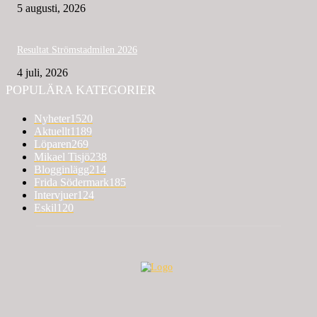
5 augusti, 2026
Resultat Strömstadmilen 2026
4 juli, 2026
POPULÄRA KATEGORIER
Nyheter
1520
Aktuellt
1189
Löparen
269
Mikael Tisjö
238
Blogginlägg
214
Frida Södermark
185
Intervjuer
124
Eskil
120