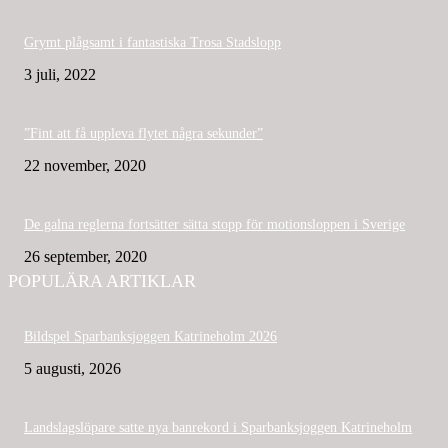
Grymt plågsamt i fantastiska Trosa Stadslopp
3 juli, 2022
”Fint att få uppleva flytet några sekunder”
22 november, 2020
De galna reglerna fortsätter sätta stopp för motionsloppen i Sverige
26 september, 2020
POPULÄRA ARTIKLAR
Bildspel Sparbanksjoggen Katrineholm 2026
5 augusti, 2026
Landslagslöpare satte nya banrekord i Sparbanksjoggen Katrineholm