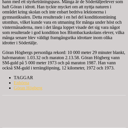
hann med ett styrketräningspass. Många är de Södertäljeelever som
haft Göran i idrott. Han tyckte mycket om att nyttja naturen i
området kring skolan och inte enbart bedriva lektionerna i
gymnastiksalen. Detta resulterade i en hel del konditionsträning
utomhus, vilket kunde vara en utmaning för många under höst och
vintermånaderna, men i det långa loppet visade det sig vara något
som resulterade i god kondition hos Blombackaskolans elever, vilka
många senare blev väldigt framgångsrika idrottare inom olika
idrotter i Södertälje.
Göran Högbergs personliga rekord: 10 000 meter 29 minuter blankt,
halvmaraton: 1.03.32 och maraton 2.13.58. Göran Högberg vann
SM-guld på 5 000 meter 1973 och på maraton 1987. Han vann
också SM-guld i terränglöpning, 12 kilometer, 1972 och 1973.
TAGGAR
Enhörna
Göran Högberg