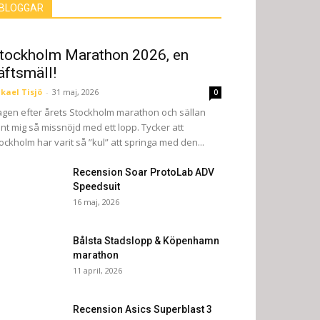
BLOGGAR
tockholm Marathon 2026, en
äftsmäll!
kael Tisjö
-
31 maj, 2026
0
gen efter årets Stockholm marathon och sällan
nt mig så missnöjd med ett lopp. Tycker att
ockholm har varit så ”kul” att springa med den...
Recension Soar ProtoLab ADV
Speedsuit
16 maj, 2026
Bålsta Stadslopp & Köpenhamn
marathon
11 april, 2026
Recension Asics Superblast 3