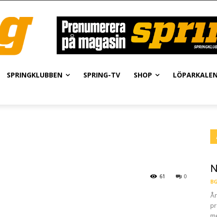
SPRINGKLUBBEN
SPRING-TV
SHOP
LÖPARKALE
N
61
0
BG
År
pr
me