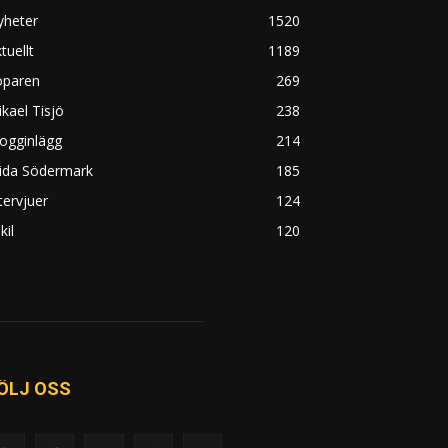
yheter
1520
tuellt
1189
öparen
269
kael Tisjö
238
ogginlägg
214
rida Södermark
185
tervjuer
124
kil
120
ÖLJ OSS