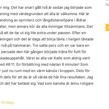
lö
för mig. Det har snart gått två är sedan jag började som
örening med värdegrunden att alla är välkomna. Här är
andning av sprinters och långdistanslöpare i åldrar
ller, men annars kör de alla övningar tillsammans. Det
 att de tar ut sig lite extra under passen. Efter en
ningen och det är dags att börja tävla. I helgen tävlade
h två på halvmaran. Tre satte pers och en var bara en
e persade den här gången började träna för fullt för
kadeuppehåll. Värst av alla var Kalle som aldrig varit
med 46:11. En förbättring med nästan 6 minuter! Som
går just nu runt med en värm känsla i kroppen. Dels för
h dels för att de är så värda de här fina resultaten. Jag
ch det har betalat sig. Vad som kanske är ännu roligare