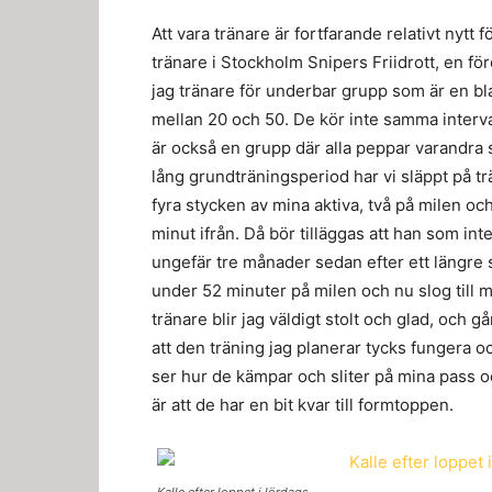
Att vara tränare är fortfarande relativt nytt 
tränare i Stockholm Snipers Friidrott, en f
jag tränare för underbar grupp som är en bl
mellan 20 och 50. De kör inte samma interva
är också en grupp där alla peppar varandra så
lång grundträningsperiod har vi släppt på trä
fyra stycken av mina aktiva, två på milen oc
minut ifrån. Då bör tilläggas att han som int
ungefär tre månader sedan efter ett längre s
under 52 minuter på milen och nu slog till 
tränare blir jag väldigt stolt och glad, och 
att den träning jag planerar tycks fungera oc
ser hur de kämpar och sliter på mina pass o
är att de har en bit kvar till formtoppen.
Kalle efter loppet i lördags.