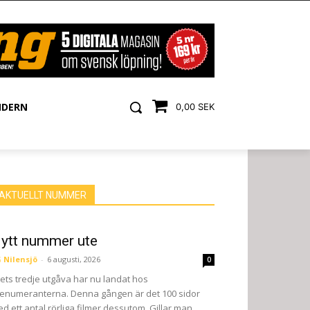
NDERN
0,00 SEK
AKTUELLT NUMMER
ytt nummer ute
 Nilensjö
-
6 augusti, 2026
0
ets tredje utgåva har nu landat hos
enumeranterna. Denna gången är det 100 sidor
d ett antal rörliga filmer dessutom. Gillar man