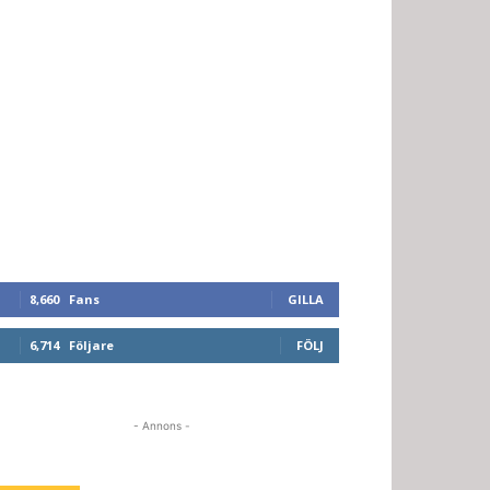
8,660
Fans
GILLA
6,714
Följare
FÖLJ
- Annons -