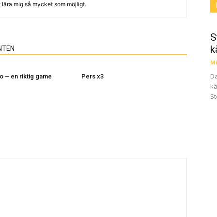
 lära mig så mycket som möjligt.
S
k
NTEN
Mi
Da
 – en riktig game
Pers x3
kä
St