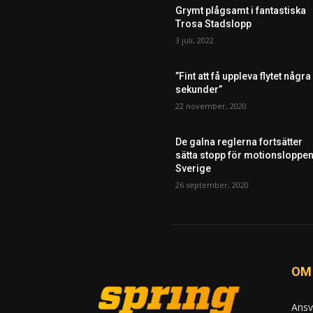
Grymt plågsamt i fantastiska
Trosa Stadslopp
3 juli, 2022
”Fint att få uppleva flytet några
sekunder”
22 november, 2020
De galna reglerna fortsätter
sätta stopp för motionsloppen
Sverige
26 september, 2020
OM
Ansv