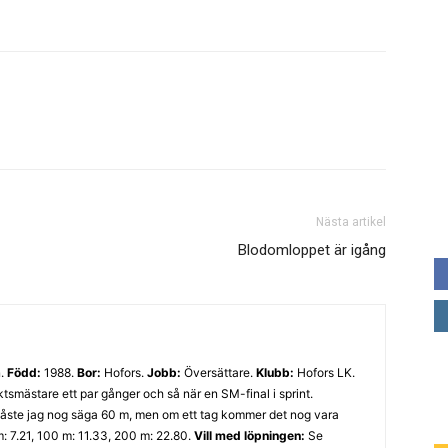
Nästa artikel
Blodomloppet är igång
n.
Född:
1988.
Bor:
Hofors.
Jobb:
Översättare.
Klubb:
Hofors LK.
ktsmästare ett par gånger och så när en SM-final i sprint.
åste jag nog säga 60 m, men om ett tag kommer det nog vara
: 7.21, 100 m: 11.33, 200 m: 22.80.
Vill med löpningen:
Se