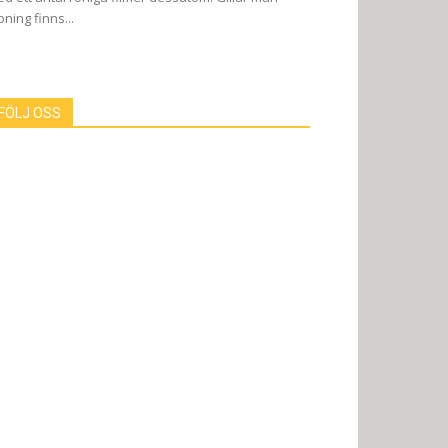
pning finns...
FÖLJ OSS