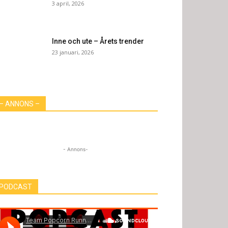
3 april, 2026
Inne och ute – Årets trender
23 januari, 2026
– ANNONS –
- Annons-
PODCAST