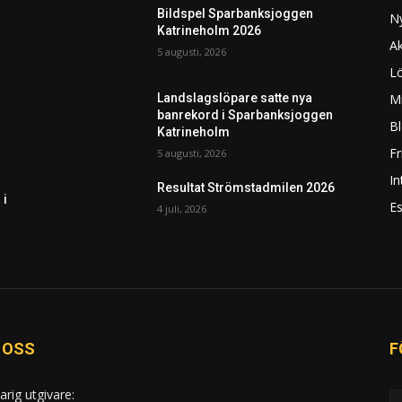
Bildspel Sparbanksjoggen
N
Katrineholm 2026
Ak
5 augusti, 2026
L
Mi
Landslagslöpare satte nya
banrekord i Sparbanksjoggen
Bl
Katrineholm
F
5 augusti, 2026
In
Resultat Strömstadmilen 2026
 i
Es
4 juli, 2026
 OSS
F
arig utgivare: