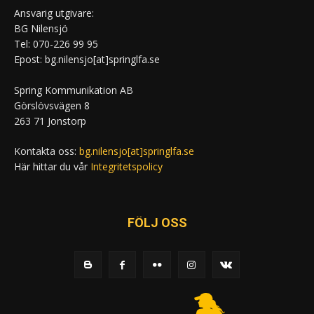
Ansvarig utgivare:
BG Nilensjö
Tel: 070-226 99 95
Epost: bg.nilensjo[at]springlfa.se
Spring Kommunikation AB
Görslövsvägen 8
263 71 Jonstorp
Kontakta oss:
bg.nilensjo[at]springlfa.se
Här hittar du vår
Integritetspolicy
FÖLJ OSS