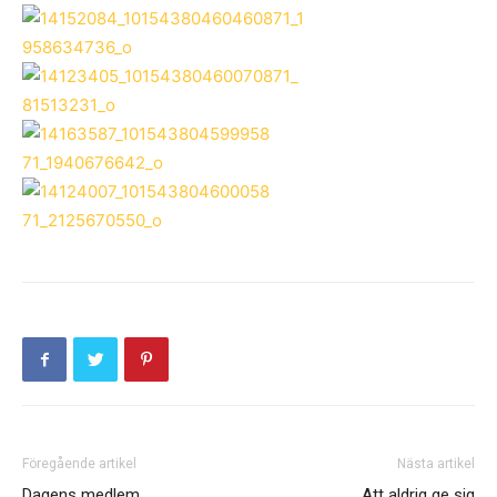
Föregående artikel
Nästa artikel
Dagens medlem…
Att aldrig ge sig