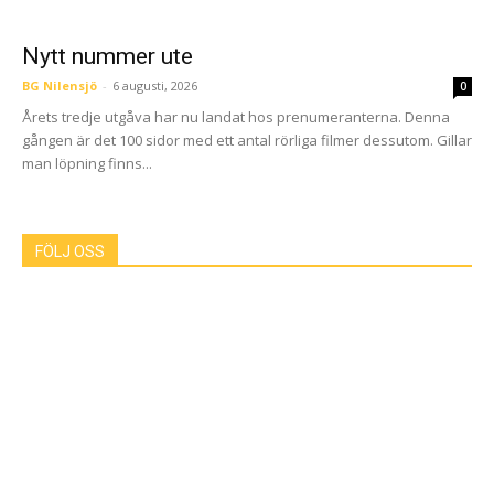
Nytt nummer ute
BG Nilensjö
-
6 augusti, 2026
0
Årets tredje utgåva har nu landat hos prenumeranterna. Denna
gången är det 100 sidor med ett antal rörliga filmer dessutom. Gillar
man löpning finns...
FÖLJ OSS