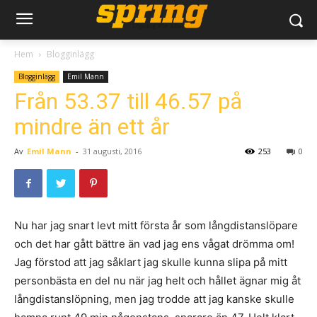
Hem
Blogginlägg
Blogginlägg
Emil Mann
Från 53.37 till 46.57 på
mindre än ett år
Av
Emil Mann
-
31 augusti, 2016
253
0
Nu har jag snart levt mitt första år som långdistanslöpare
och det har gått bättre än vad jag ens vågat drömma om!
Jag förstod att jag såklart jag skulle kunna slipa på mitt
personbästa en del nu när jag helt och hållet ägnar mig åt
långdistanslöpning, men jag trodde att jag kanske skulle