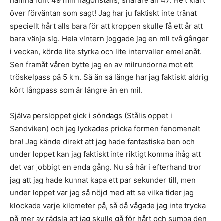
hamna runt 49 min någonstans, snarare än 47. Helt klart
över förväntan som sagt! Jag har ju faktiskt inte tränat
speciellt hårt alls bara för att kroppen skulle få ett år att
bara vänja sig. Hela vintern joggade jag en mil två gånger
i veckan, körde lite styrka och lite intervaller emellanåt.
Sen framåt våren bytte jag en av milrundorna mot ett
tröskelpass på 5 km. Så än så länge har jag faktiskt aldrig
kört långpass som är längre än en mil.
Själva persloppet gick i söndags (Stålisloppet i
Sandviken) och jag lyckades pricka formen fenomenalt
bra! Jag kände direkt att jag hade fantastiska ben och
under loppet kan jag faktiskt inte riktigt komma ihåg att
det var jobbigt en enda gång. Nu så här i efterhand tror
jag att jag hade kunnat kapa ett par sekunder till, men
under loppet var jag så nöjd med att se vilka tider jag
klockade varje kilometer på, så då vågade jag inte trycka
på mer av rädsla att jag skulle gå för hårt och sumpa den