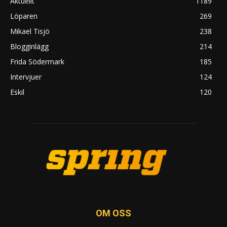
Aktuellt
1189
Löparen
269
Mikael Tisjö
238
Blogginlägg
214
Frida Södermark
185
Intervjuer
124
Eskil
120
OM OSS