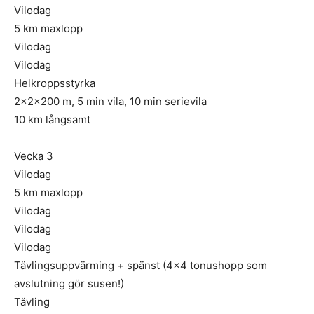
Vilodag
5 km maxlopp
Vilodag
Vilodag
Helkroppsstyrka
2x2x200 m, 5 min vila, 10 min serievila
10 km långsamt
Vecka 3
Vilodag
5 km maxlopp
Vilodag
Vilodag
Vilodag
Tävlingsuppvärming + spänst (4×4 tonushopp som
avslutning gör susen!)
Tävling