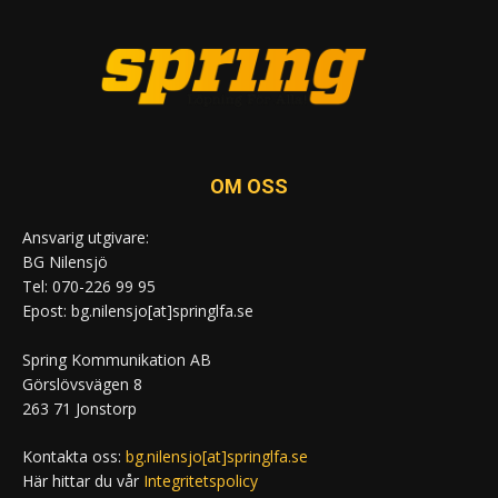
OM OSS
Ansvarig utgivare:
BG Nilensjö
Tel: 070-226 99 95
Epost: bg.nilensjo[at]springlfa.se
Spring Kommunikation AB
Görslövsvägen 8
263 71 Jonstorp
Kontakta oss:
bg.nilensjo[at]springlfa.se
Här hittar du vår
Integritetspolicy