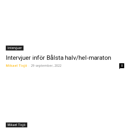
Intervjuer
Intervjuer inför Bålsta halv/hel-maraton
Mikael Tisjö
-
29 september, 2022
0
Mikael Tisjö