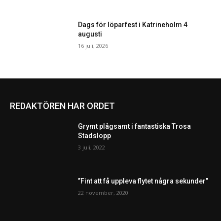
Dags för löparfest i Katrineholm 4
augusti
16 juli, 2026
REDAKTÖREN HAR ORDET
Grymt plågsamt i fantastiska Trosa
Stadslopp
3 juli, 2022
”Fint att få uppleva flytet några sekunder”
22 november, 2020