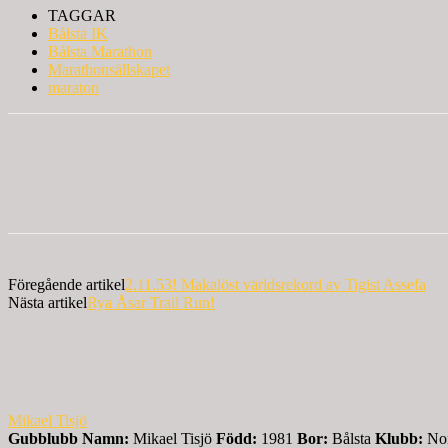
TAGGAR
Bålsta IK
Bålsta Marathon
Marathonsällskapet
maraton
Föregående artikel
2.11.53! Makalöst världsrekord av Tigist Assefa
Nästa artikel
Rya Åsar Trail Run!
Mikael Tisjö
Gubblubb
Namn:
Mikael Tisjö
Född:
1981
Bor:
Bålsta
Klubb:
Nor