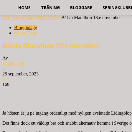
HOME
TRÄNING
BLOGGARE
SPRINGKLUBB
Hem
Blogginlägg
Mikael Tisjö
Bålsta Marathon 18:e november
Blogginlägg
Mikael Tisjö
Bålsta Marathon 18:e november
Av
Mikael Tisjö
-
25 september, 2023
0
169
Ja hösten är ju på ingång ordentligt med nyligen avslutade Lidingölo
Det finns dock ett väldigt bra och snabbt alternativ hemma i Sverige 