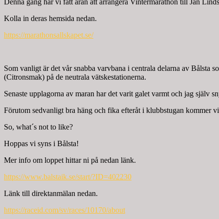
Denna gång har vi fått äran att arrangera Vintermarathon till Jan Li
Kolla in deras hemsida nedan.
https://marathonsallskapet.se/
Som vanligt är det vår snabba varvbana i centrala delarna av Bålsta s
(Citronsmak) på de neutrala vätskestationerna.
Senaste upplagorna av maran har det varit galet varmt och jag själv sn
Förutom sedvanligt bra häng och fika efteråt i klubbstugan kommer vi 
So, what´s not to like?
Hoppas vi syns i Bålsta!
Mer info om loppet hittar ni på nedan länk.
https://www.balstaik.se/start/?ID=402230
Länk till direktanmälan nedan.
https://raceid.com/sv/races/10170/about