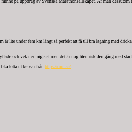
nds minne på uppdrag av Svenska Marathonsällskapet. Är man dessutom me
om är lite under fem km långt så perfekt att få till bra lagning med dri
yftade och vek ner mig sist men det är nog liten risk den gång med star
bl.a lotta ut kepsar från
https://rnnr.se/