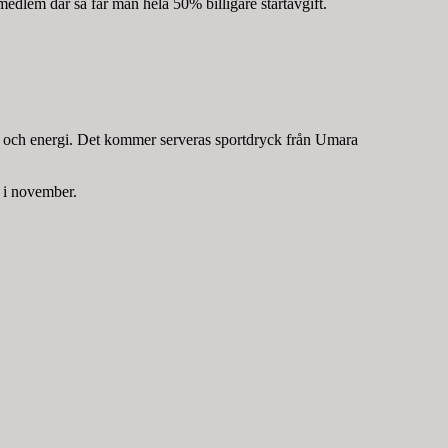
dlem där så får man hela 50% billigare startavgift.
cka och energi. Det kommer serveras sportdryck från Umara
t i november.