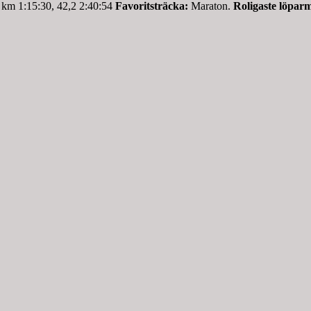
 km 1:15:30, 42,2 2:40:54
Favoritsträcka:
Maraton.
Roligaste löpar