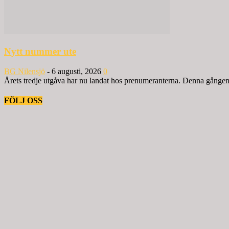
Nytt nummer ute
BG Nilensjö
-
6 augusti, 2026
0
Årets tredje utgåva har nu landat hos prenumeranterna. Denna gången ä
FÖLJ OSS