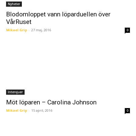
Nyheter
Blodomloppet vann löparduellen över
VårRuset
Mikael Grip
-
27 maj, 2016
0
Intervjuer
Möt löparen – Carolina Johnson
Mikael Grip
-
15 april, 2016
0