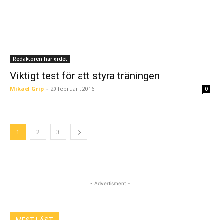
Redaktören har ordet
Viktigt test för att styra träningen
Mikael Grip
-
20 februari, 2016
0
1
2
3
- Advertisment -