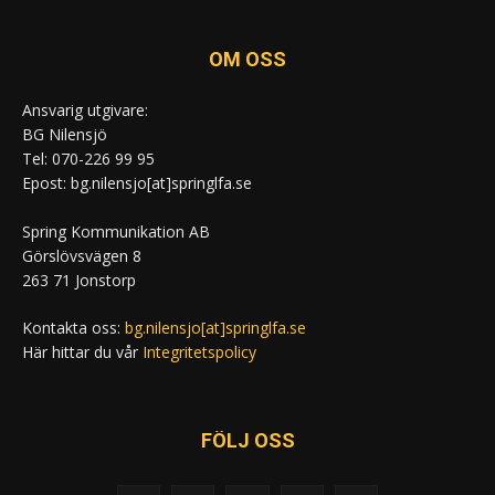
OM OSS
Ansvarig utgivare:
BG Nilensjö
Tel: 070-226 99 95
Epost: bg.nilensjo[at]springlfa.se
Spring Kommunikation AB
Görslövsvägen 8
263 71 Jonstorp
Kontakta oss:
bg.nilensjo[at]springlfa.se
Här hittar du vår
Integritetspolicy
FÖLJ OSS