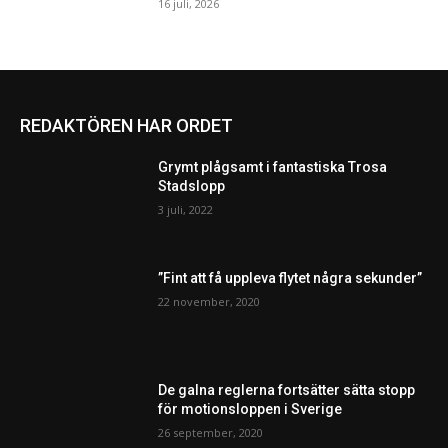
16 juli, 2026
REDAKTÖREN HAR ORDET
Grymt plågsamt i fantastiska Trosa
Stadslopp
3 juli, 2022
”Fint att få uppleva flytet några sekunder”
22 november, 2020
De galna reglerna fortsätter sätta stopp
för motionsloppen i Sverige
26 september, 2020