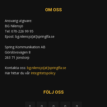
OM OSS
Ansvarig utgivare:
BG Nilensjö
Tel: 070-226 99 95
Epost: bg.nilensjo[at]springlfa.se
Spring Kommunikation AB
Görslövsvägen 8
263 71 Jonstorp
Kontakta oss:
bg.nilensjo[at]springlfa.se
Här hittar du vår
Integritetspolicy
FÖLJ OSS