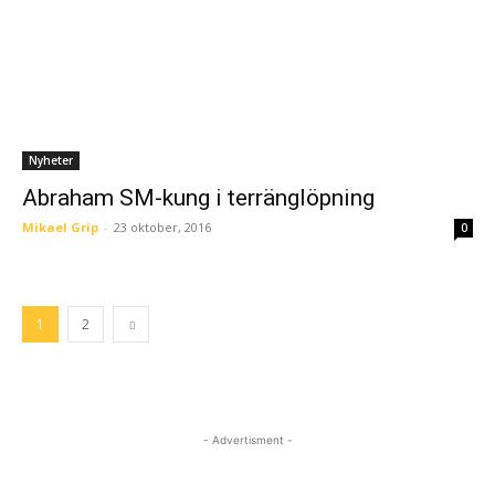
Nyheter
Abraham SM-kung i terränglöpning
Mikael Grip
-
23 oktober, 2016
0
1
2
- Advertisment -