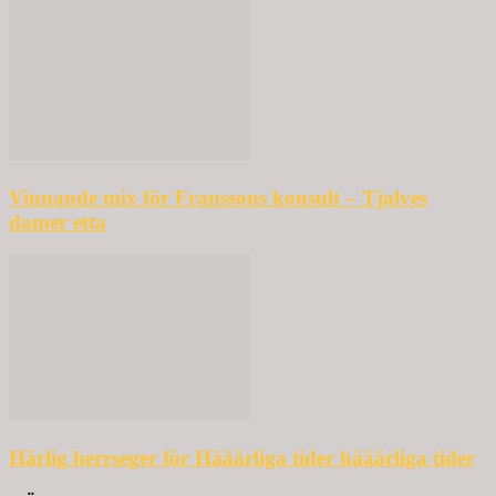
Vinnande mix för Franssons konsult – Tjalves
damer etta
Härlig herrseger för Hääärliga tider hääärliga tider