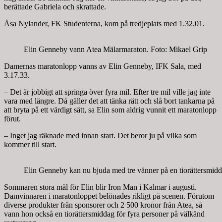
berättade Gabriela och skrattade.
Åsa Nylander, FK Studenterna, kom på tredjeplats med 1.32.01.
Elin Genneby vann Atea Mälarmaraton. Foto: Mikael Grip
Damernas maratonlopp vanns av Elin Genneby, IFK Sala, med
3.17.33.
– Det är jobbigt att springa över fyra mil. Efter tre mil ville jag inte
vara med längre. Då gäller det att tänka rätt och slå bort tankarna på
att bryta på ett värdigt sätt, sa Elin som aldrig vunnit ett maratonlopp
förut.
– Inget jag räknade med innan start. Det beror ju på vilka som
kommer till start.
Elin Genneby kan nu bjuda med tre vänner på en tiorättersmidd
Sommaren stora mål för Elin blir Iron Man i Kalmar i augusti.
Damvinnaren i maratonloppet belönades rikligt på scenen. Förutom
diverse produkter från sponsorer och 2 500 kronor från Atea, så
vann hon också en tiorättersmiddag för fyra personer på välkänd