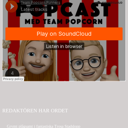
REDAKTÖREN HAR ORDET
Grymt plågsamt i fantastiska Trosa Stadslopp