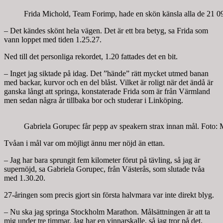
Frida Michold, Team Forimp, hade en skön känsla alla de 21 09
– Det kändes skönt hela vägen. Det är ett bra betyg, sa Frida som
vann loppet med tiden 1.25.27.
Ned till det personliga rekordet, 1.20 fattades det en bit.
– Inget jag siktade på idag. Det ”hände” rätt mycket utmed banan
med backar, kurvor och en del blåst. Vilket är roligt när det ändå är
ganska långt att springa, konstaterade Frida som är från Värmland
men sedan några år tillbaka bor och studerar i Linköping.
Gabriela Gorupec får pepp av speakern strax innan mål. Foto: 
Tvåan i mål var om möjligt ännu mer nöjd än ettan.
– Jag har bara sprungit fem kilometer förut på tävling, så jag är
supernöjd, sa Gabriela Gorupec, från Västerås, som slutade tvåa
med 1.30.20.
27-åringen som precis gjort sin första halvmara var inte direkt blyg.
– Nu ska jag springa Stockholm Marathon. Målsättningen är att ta
mig under tre timmar. Jag har en vinnarskalle, så jag tror på det,