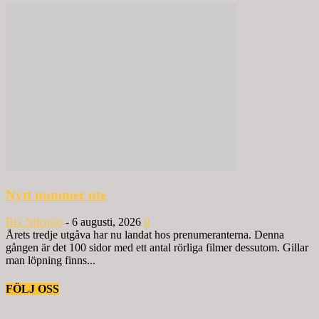
Nytt nummer ute
BG Nilensjö
-
6 augusti, 2026
0
Årets tredje utgåva har nu landat hos prenumeranterna. Denna
gången är det 100 sidor med ett antal rörliga filmer dessutom. Gillar
man löpning finns...
FÖLJ OSS