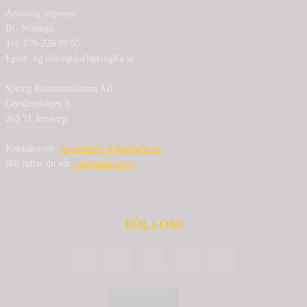
Ansvarig utgivare:
BG Nilensjö
Tel: 070-226 99 95
Epost: bg.nilensjo[at]springlfa.se
Spring Kommunikation AB
Görslövsvägen 8
263 71 Jonstorp
Kontakta oss:
bg.nilensjo[at]springlfa.se
Här hittar du vår
Integritetspolicy
FÖLJ OSS