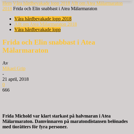
Hem
Våra hårdbevakade lopp 2018
Allt om Atea Mälarmaraton
2018
Frida och Elin snabbast i Atea Mälarmaraton
Våra hårdbevakade lopp 2018
Allt om Atea Mälarmaraton 2018
Våra hårdbevakade lopp
Frida och Elin snabbast i Atea
Mälarmaraton
Av
Mikael Grip
-
21 april, 2018
0
666
Frida Michold var klart starkast på halvmaran i Atea
Mälarmaraton. Damvinnaren på maratondistansen belönades
med tiorätters för fyra personer.