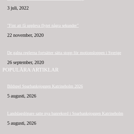
3 juli, 2022
”Fint att få uppleva flytet några sekunder”
22 november, 2020
De galna reglerna fortsätter sätta stopp för motionsloppen i Sverige
26 september, 2020
POPULÄRA ARTIKLAR
Bildspel Sparbanksjoggen Katrineholm 2026
5 augusti, 2026
Landslagslöpare satte nya banrekord i Sparbanksjoggen Katrineholm
5 augusti, 2026