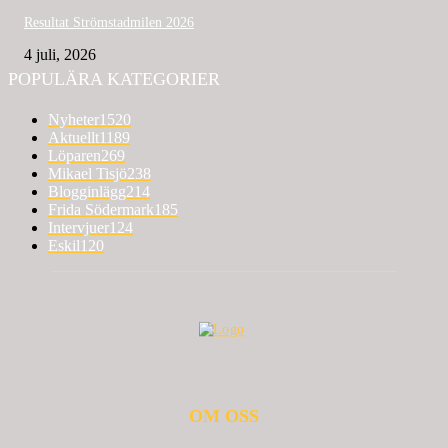
Resultat Strömstadmilen 2026
4 juli, 2026
POPULÄRA KATEGORIER
Nyheter
1520
Aktuellt
1189
Löparen
269
Mikael Tisjö
238
Blogginlägg
214
Frida Södermark
185
Intervjuer
124
Eskil
120
OM OSS