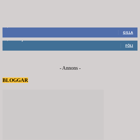
8,660
Fans
GILLA
6,714
Följare
FÖLJ
- Annons -
BLOGGAR