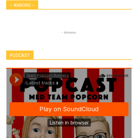
– ANNONS –
- Annons-
PODCAST