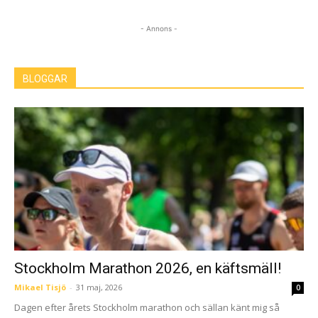
- Annons -
BLOGGAR
Stockholm Marathon 2026, en käftsmäll!
Mikael Tisjö
-
31 maj, 2026
0
Dagen efter årets Stockholm marathon och sällan känt mig så