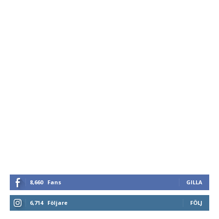
8,660
Fans
GILLA
6,714
Följare
FÖLJ