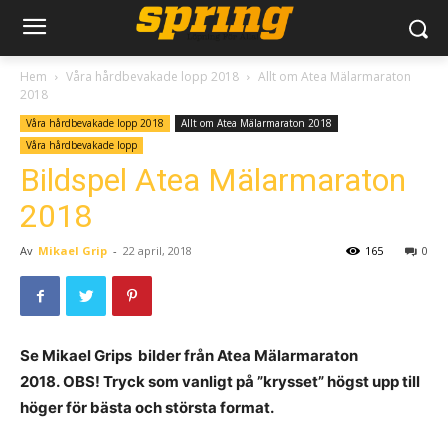
Hem
Våra hårdbevakade lopp 2018
Allt om Atea Mälarmaraton
2018
Våra hårdbevakade lopp 2018
Allt om Atea Mälarmaraton 2018
Våra hårdbevakade lopp
Bildspel Atea Mälarmaraton
2018
Av
Mikael Grip
-
22 april, 2018
165
0
Se Mikael Grips bilder från Atea Mälarmaraton
2018. OBS! Tryck som vanligt på ”krysset” högst upp till
höger för bästa och största format.