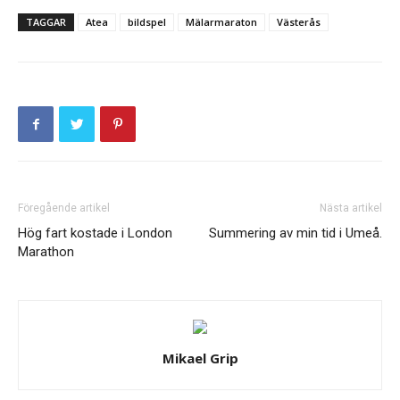
TAGGAR
Atea
bildspel
Mälarmaraton
Västerås
Föregående artikel
Nästa artikel
Hög fart kostade i London
Summering av min tid i Umeå.
Marathon
Mikael Grip