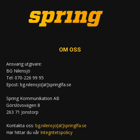
OM OSS
Ansvarig utgivare:
BG Nilensjö
Tel: 070-226 99 95
Epost: bg.nilensjo[at]springlfa.se
Spring Kommunikation AB
Görslövsvägen 8
263 71 Jonstorp
Kontakta oss:
bg.nilensjo[at]springlfa.se
Här hittar du vår
Integritetspolicy