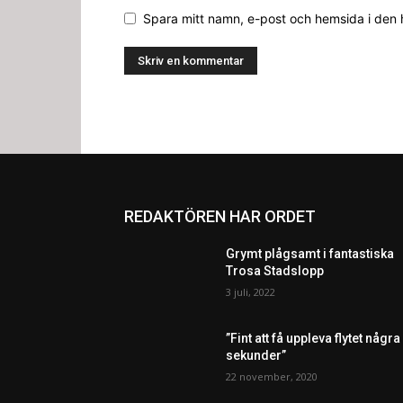
Spara mitt namn, e-post och hemsida i den
REDAKTÖREN HAR ORDET
Grymt plågsamt i fantastiska
Trosa Stadslopp
3 juli, 2022
”Fint att få uppleva flytet några
sekunder”
22 november, 2020