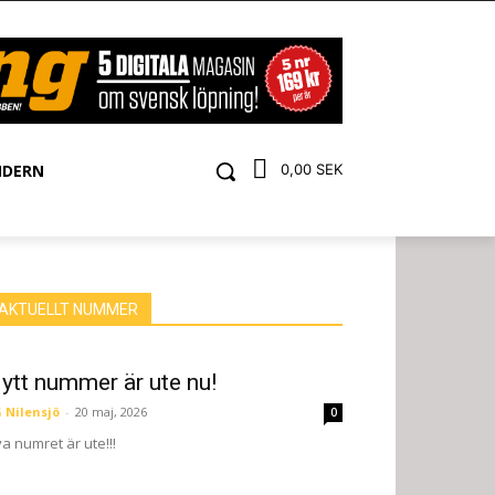
NDERN
0,00 SEK
AKTUELLT NUMMER
ytt nummer är ute nu!
 Nilensjö
-
20 maj, 2026
0
a numret är ute!!!