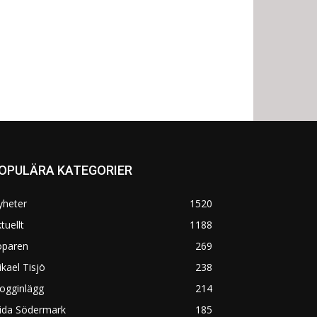
OPULÄRA KATEGORIER
yheter
1520
tuellt
1188
öparen
269
kael Tisjö
238
ogginlägg
214
rida Södermark
185