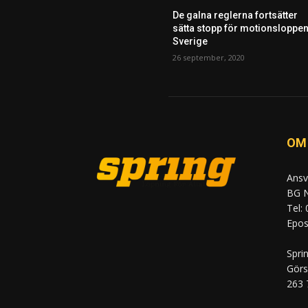
De galna reglerna fortsätter
sätta stopp för motionsloppen
Sverige
26 september, 2020
OM
Ansv
BG N
Tel:
Epost
Spri
Görs
263 