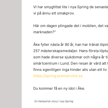
Vi har smygtittat lite i nya Spring de senast
vi på ännu ett smakprov.
Här om dagen plingade det i mobilen, det v
marknaden?”
Åke fyller nästa år 80 år, han har tränat löp
257 mästerskapsmedaljer. Hans första löptur 
som hade diverse sjukdomar och några år ti
smärtcentrum i Lund. Den resan är värd att ta
finns egentligen inga hinder alls utan ett li
https://spring.prenservice.se
Du kommer få en ny idol i Åke.
En fantastisk story I nya Spring