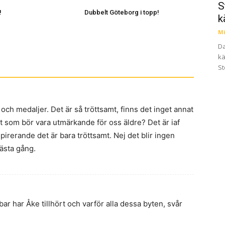
S
!
Dubbelt Göteborg i topp!
k
Mi
Da
kä
St
och medaljer. Det är så tröttsamt, finns det inget annat
et som bör vara utmärkande för oss äldre? Det är iaf
spirerande det är bara tröttsamt. Nej det blir ingen
ästa gång.
r har Åke tillhört och varför alla dessa byten, svår