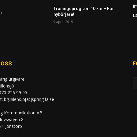
In
Träningsprogram 10 km – För
 i
nybörjare!
Es
9 april, 2015
 OSS
F
arig utgivare:
ilensjö
 070-226 99 95
: bg.nilensjo[at]springlfa.se
ng Kommunikation AB
lövsvägen 8
71 Jonstorp