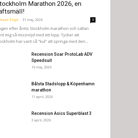
tockholm Marathon 2026, en
äftsmäll!
kael Tisjö
-
31 maj, 2026
0
gen efter årets Stockholm marathon och sällan
nt mig så missnöjd med ett lopp. Tycker att
ockholm har varit så ”kul” att springa med den...
Recension Soar ProtoLab ADV
Speedsuit
16 maj, 2026
Bålsta Stadslopp & Köpenhamn
marathon
11 april, 2026
Recension Asics Superblast 3
3 april, 2026