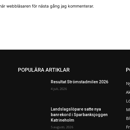
 här webbläsaren för nästa gång jag kommenterar.
POPULÄRA ARTIKLAR
P
Resultat Strömstadmilen 2026
N
4 juli, 2026
Ak
L
Mi
Landslagslöpare satte nya
banrekord i Sparbanksjoggen
Bl
Katrineholm
F
5 augusti, 2026