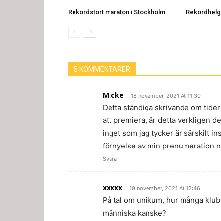
Rekordstort maraton i Stockholm
Rekordhelg
5 KOMMENTARER
Micke
18 november, 2021 At 11:30
Detta ständiga skrivande om tider 
att premiera, är detta verkligen d
inget som jag tycker är särskilt in
förnyelse av min prenumeration n
Svara
xxxxx
19 november, 2021 At 12:46
På tal om unikum, hur många klubba
människa kanske?