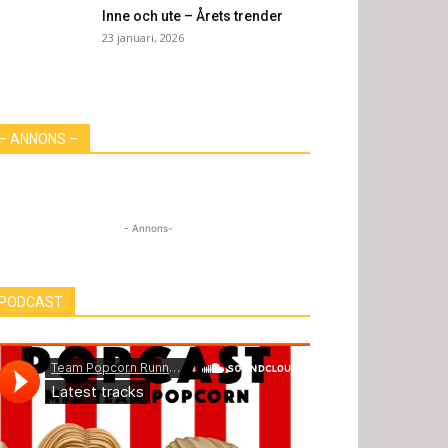
Inne och ute – Årets trender
23 januari, 2026
– ANNONS –
- Annons-
PODCAST