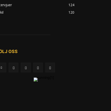
tervjuer
124
kil
120
ÖLJ OSS