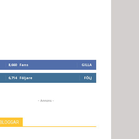
8,660
Fans
GILLA
6,714
Följare
FÖLJ
- Annons -
BLOGGAR