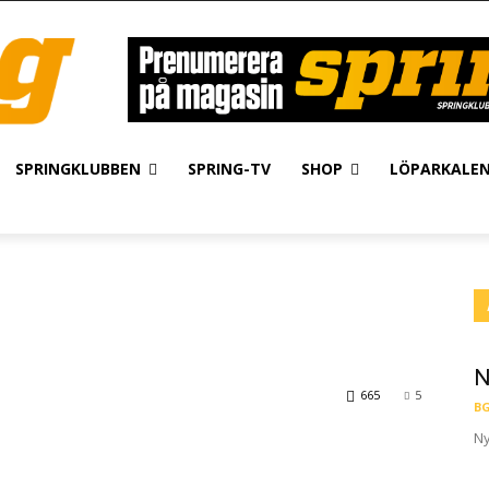
SPRINGKLUBBEN
SPRING-TV
SHOP
LÖPARKALE
N
665
5
BG
Ny