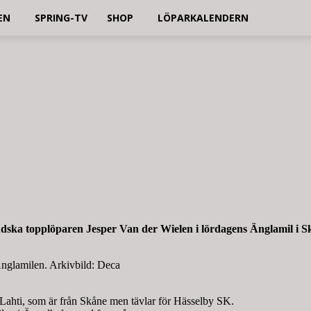
EN
SPRING-TV
SHOP
LÖPARKALENDERN
ndska topplöparen Jesper Van der Wielen i lördagens Änglamil i 
Änglamilen. Arkivbild: Deca
Lahti, som är från Skåne men tävlar för Hässelby SK.