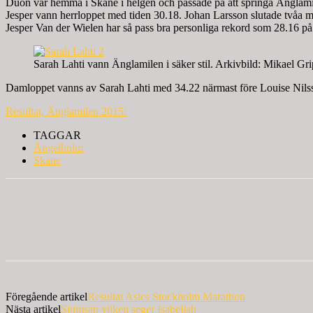
Duon var hemma i Skåne i helgen och passade på att springa Änglam
Jesper vann herrloppet med tiden 30.18. Johan Larsson slutade tvåa m
Jesper Van der Wielen har så pass bra personliga rekord som 28.16 på
Sarah Lahti vann Änglamilen i säker stil. Arkivbild: Mikael Gri
Damloppet vanns av Sarah Lahti med 34.22 närmast före Louise Nilss
Resultat, Änglamilen 2015:
TAGGAR
Ängelholm
Skåne
Föregående artikel
Resultat Asics Stockholm Marathon
Nästa artikel
Sjutusan vilken seger Isabellah