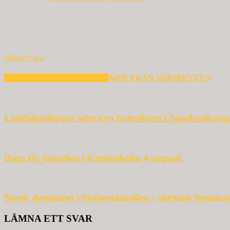
Mikael Grip
RELATERADE ARTIKLAR
MER FRÅN SKRIBENTEN
Landslagslöpare satte nya banrekord i Sparbanksjo
Dags för löparfest i Katrineholm 4 augusti
Norsk dominans i Strömstadmilen – slitstark hemmal
LÄMNA ETT SVAR