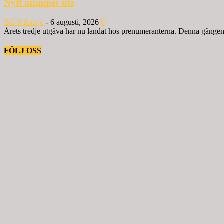
Nytt nummer ute
BG Nilensjö
-
6 augusti, 2026
0
Årets tredje utgåva har nu landat hos prenumeranterna. Denna gången ä
FÖLJ OSS