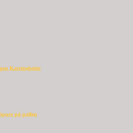
ggen Katrineholm
öpare på pallen