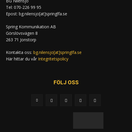
BG Nilensjö
Tel: 070-226 99 95
Epost: bg.nilensjo[at]springlfa.se
Spring Kommunikation AB
Görslövsvägen 8
263 71 Jonstorp
Kontakta oss:
bg.nilensjo[at]springlfa.se
Här hittar du vår
Integritetspolicy
FÖLJ OSS