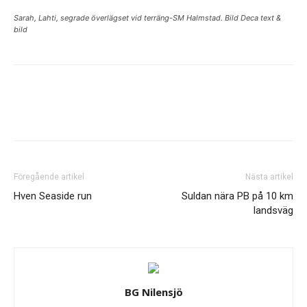
Sarah, Lahti, segrade överlägset vid terräng-SM Halmstad. Bild Deca text &
bild
Föregående artikel
Nästa artikel
Hven Seaside run
Suldan nära PB på 10 km
landsväg
BG Nilensjö