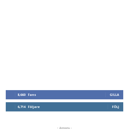
8,660
Fans
GILLA
6,714
Följare
FÖLJ
- Annons -