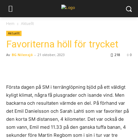
Hem
Aktuellt
Aktuellt
Favoriterna höll för trycket
Av
BG Nilensjö
-
21 oktober, 2023
218
0
Första dagen på SM i terränglöpning bjöd på ett väldigt
kyligt klimat, några få plusgrader och isande vind. Men
backarna och resultaten värmde en del. På förhand var
det Emil Danielsson och Sarah Lahti som var favoriter på
den korta SM distansen, 4 kilometer. Det var också de
som vann, Emil med 11.33 på den ganska tuffa banan, 4
sekunder före Martin Regbom som i sin i tur var tre