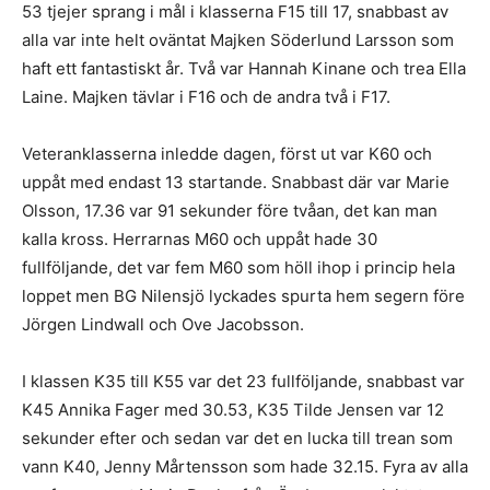
53 tjejer sprang i mål i klasserna F15 till 17, snabbast av
alla var inte helt oväntat Majken Söderlund Larsson som
haft ett fantastiskt år. Två var Hannah Kinane och trea Ella
Laine. Majken tävlar i F16 och de andra två i F17.
Veteranklasserna inledde dagen, först ut var K60 och
uppåt med endast 13 startande. Snabbast där var Marie
Olsson, 17.36 var 91 sekunder före tvåan, det kan man
kalla kross. Herrarnas M60 och uppåt hade 30
fullföljande, det var fem M60 som höll ihop i princip hela
loppet men BG Nilensjö lyckades spurta hem segern före
Jörgen Lindwall och Ove Jacobsson.
I klassen K35 till K55 var det 23 fullföljande, snabbast var
K45 Annika Fager med 30.53, K35 Tilde Jensen var 12
sekunder efter och sedan var det en lucka till trean som
vann K40, Jenny Mårtensson som hade 32.15. Fyra av alla