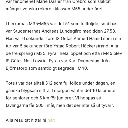
var fenomenet Marie Dasler från Örebro som slaktat
många svenska rekord i klassen M55 under året.
I herrarnas M35-M55 var det 51 som fullföljde, snabbast
var Studenternas Andreas Lundegård med tiden 27.53.
Han var 6 sekunder före IS Götas Ahmed Hamid som i sin
tur var 5 sekunder före Ystad Robert Höckerstrand. Alla
de tre sprang i M35. Fyra i hela loppet och etta i M45 blev
IS Götas Neil Lowrie. Fyran var Karl Dannestam från
Björnstorp som samtidigt segrade i M40.
Totalt var det alltså 312 som fullföljde under dagen, en
ganska blygsam siffra. I morgon väntar det 10 kilometer
för seniorer och 6 km för juniorer. Vi hoppas att
tävlingarna får 500 i mål, men det ser inte så ut tyvärr.
Alla resultat hittar ni
här: