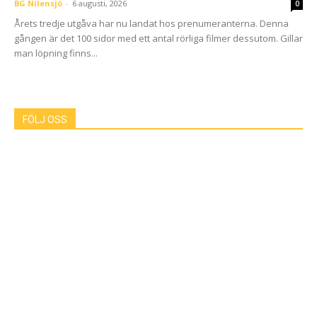
BG Nilensjö
-
6 augusti, 2026
0
Årets tredje utgåva har nu landat hos prenumeranterna. Denna
gången är det 100 sidor med ett antal rörliga filmer dessutom. Gillar
man löpning finns...
FÖLJ OSS