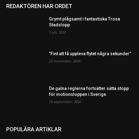
REDAKTÖREN HAR ORDET
Grymt plågsamt i fantastiska Trosa
Stadslopp
3 juli, 2022
”Fint att få uppleva flytet några sekunder”
22 november, 2020
De galna reglerna fortsätter sätta stopp
för motionsloppen i Sverige
26 september, 2020
POPULÄRA ARTIKLAR