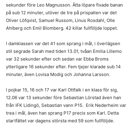
sekunder före Leo Magnusson. Åtta löpare fixade banan
på sub 12 minuter, utöver de tre på prispallen var det
Oliver Löfqvist, Samuel Russom, Linus Rosdahl, Olle
Ahlberg och Emil Blomberg. 42 killar fullföljde loppet.
I damklassen var det 41 som sprang i mål, i överlägsen
stil segrade Sarah med tiden 13.01, tvåan Emilia Lillemo
var 32 sekunder efter och sedan var Ebba Broms
ytterligare 16 sekunder efter. Fem tjejer klarade sub 14
minuter, även Lovisa Modig och Johanna Larsson.
I pojkar 15, 16 och 17 var Karl Ottfalk i en klass för sig,
12.06 var 13 sekunder före Sebastian Lörstad även han
från IFK Lidingö, Sebastian vann P15. Erik Nederheim var
trea i mål, även han sprang P17 precis som Karl. Detta
startfältet var dagens största med 59 som fullföljde.