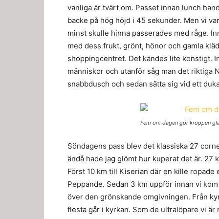
vanliga är tvärt om. Passet innan lunch han
backe på hög höjd i 45 sekunder. Men vi va
minst skulle hinna passerades med råge. Inn
med dess frukt, grönt, hönor och gamla kläde
shoppingcentret. Det kändes lite konstigt. I
människor och utanför såg man det riktiga N
snabbdusch och sedan sätta sig vid ett dukat
Fem om dagen gör kroppen gla
Söndagens pass blev det klassiska 27 corne
ändå hade jag glömt hur kuperat det är. 27 
Först 10 km till Kiserian där en kille ropade 
Peppande. Sedan 3 km uppför innan vi kom i
över den grönskande omgivningen. Från kyr
flesta går i kyrkan. Som de ultralöpare vi ä