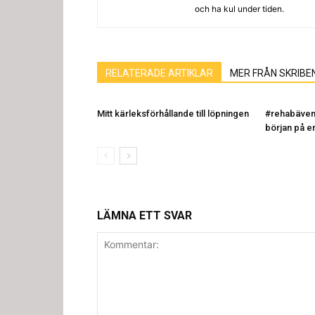
och ha kul under tiden.
RELATERADE ARTIKLAR
MER FRÅN SKRIBE
Mitt kärleksförhållande till löpningen
#rehabävent
början på e
LÄMNA ETT SVAR