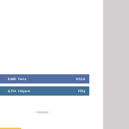
8,660
Fans
GILLA
6,714
Följare
FÖLJ
- Annons -