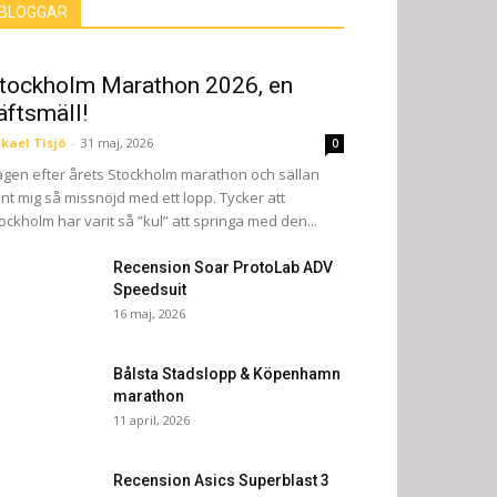
BLOGGAR
tockholm Marathon 2026, en
äftsmäll!
kael Tisjö
-
31 maj, 2026
0
gen efter årets Stockholm marathon och sällan
nt mig så missnöjd med ett lopp. Tycker att
ockholm har varit så ”kul” att springa med den...
Recension Soar ProtoLab ADV
Speedsuit
16 maj, 2026
Bålsta Stadslopp & Köpenhamn
marathon
11 april, 2026
Recension Asics Superblast 3