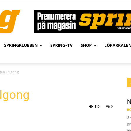
SPRINGKLUBBEN
SPRING-TV
SHOP
LÖPARKALE
gen i Ngong
 Ngong
N
110
0
BG
År
pr
me