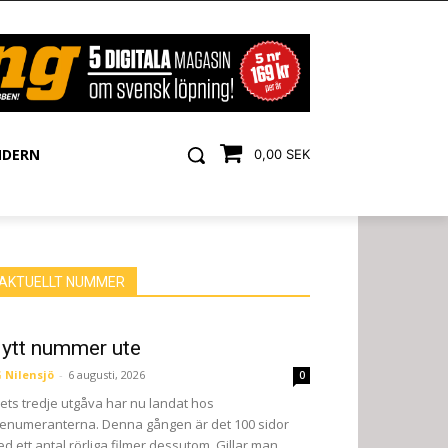
NDERN
0,00 SEK
AKTUELLT NUMMER
ytt nummer ute
 Nilensjö
-
6 augusti, 2026
0
ets tredje utgåva har nu landat hos
enumeranterna. Denna gången är det 100 sidor
d ett antal rörliga filmer dessutom. Gillar man