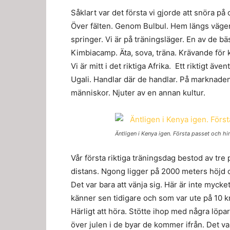
Såklart var det första vi gjorde att snöra 
Över fälten. Genom Bulbul. Hem längs vägen 
springer. Vi är på träningsläger. En av de b
Kimbiacamp. Äta, sova, träna. Krävande för k
Vi är mitt i det riktiga Afrika. Ett riktigt äve
Ugali. Handlar där de handlar. På marknaden
människor. Njuter av en annan kultur.
Äntligen i Kenya igen. Första passet och him
Vår första riktiga träningsdag bestod av tr
distans. Ngong ligger på 2000 meters höjd oc
Det var bara att vänja sig. Här är inte mycket
känner sen tidigare och som var ute på 10 km
Härligt att höra. Stötte ihop med några löpa
över julen i de byar de kommer ifrån. Det va