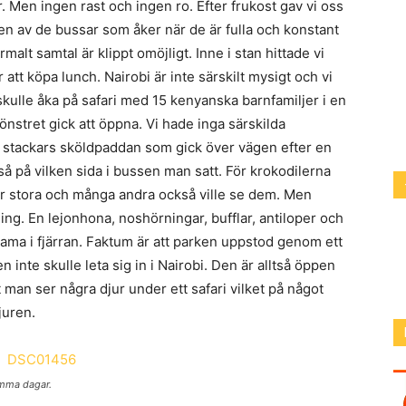
ar. Men ingen rast och ingen ro. Efter frukost gav vi oss
i en av de bussar som åker när de är fulla och konstant
alt samtal är klippt omöjligt. Inne i stan hittade vi
 att köpa lunch. Nairobi är inte särskilt mysigt och vi
skulle åka på safari med 15 kenyanska barnfamiljer i en
önstret gick att öppna. Vi hade inga särskilda
stackars sköldpaddan som gick över vägen efter en
å på vilken sida i bussen man satt. För krokodilerna
r stora och många andra också ville se dem. Men
ng. En lejonhona, noshörningar, bufflar, antiloper och
ama i fjärran. Faktum är att parken uppstod genom ett
 inte skulle leta sig in i Nairobi. Den är alltså öppen
att man ser några djur under ett safari vilket på något
juren.
ymma dagar.