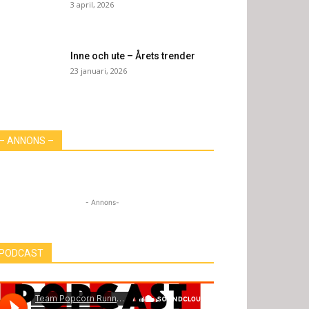
3 april, 2026
Inne och ute – Årets trender
23 januari, 2026
– ANNONS –
- Annons-
PODCAST