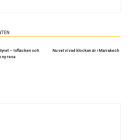
NTEN
yret – Isfläcken och
Nu vet vi vad klockan är i Marrakech
n ny resa