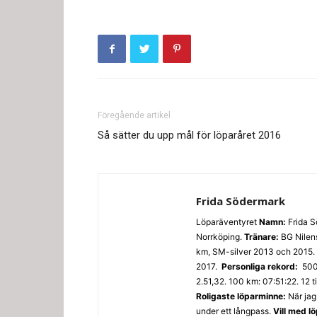
Föregående artikel
Så sätter du upp mål för löparåret 2016
Frida Södermark
Löparäventyret
Namn:
Frida 
Norrköping.
Tränare:
BG Nilen
km, SM-silver 2013 och 2015. 
2017.
Personliga rekord:
500
2.51,32. 100 km: 07:51:22. 12 
Roligaste löparminne:
När jag
under ett långpass.
Vill med l