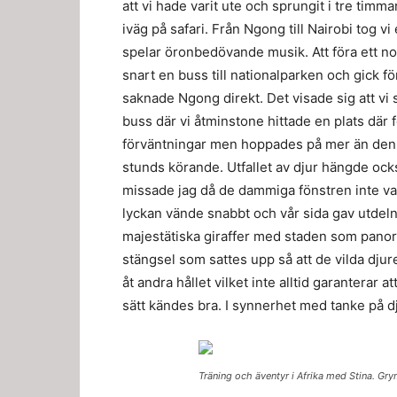
att vi hade varit ute och sprungit i tre timm
iväg på safari. Från Ngong till Nairobi tog v
spelar öronbedövande musik. Att föra ett norm
snart en buss till nationalparken och gick för
saknade Ngong direkt. Det visade sig att vi 
buss där vi åtminstone hittade en plats där f
förväntningar men hoppades på mer än den 
stunds körande. Utfallet av djur hängde ocks
missade jag då de dammiga fönstren inte va
lyckan vände snabbt och vår sida gav utdelni
majestätiska giraffer med staden som panor
stängsel som sattes upp så att de vilda djuren
åt andra hållet vilket inte alltid garanterar 
sätt kändes bra. I synnerhet med tanke på d
Träning och äventyr i Afrika med Stina. Gr