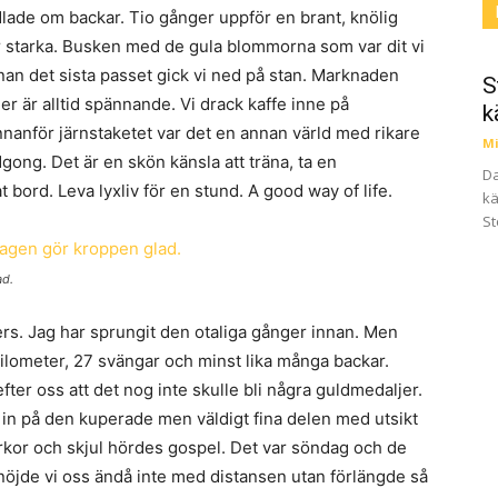
dlade om backar. Tio gånger uppför en brant, knölig
r starka. Busken med de gula blommorna som var dit vi
an det sista passet gick vi ned på stan. Marknaden
S
r är alltid spännande. Vi drack kaffe inne på
k
nnanför järnstaketet var det en annan värld med rikare
Mi
gong. Det är en skön känsla att träna, ta en
Da
 bord. Leva lyxliv för en stund. A good way of life.
kä
St
d.
rs. Jag har sprungit den otaliga gånger innan. Men
kilometer, 27 svängar och minst lika många backar.
efter oss att det nog inte skulle bli några guldmedaljer.
n på den kuperade men väldigt fina delen med utsikt
kor och skjul hördes gospel. Det var söndag och de
r nöjde vi oss ändå inte med distansen utan förlängde så