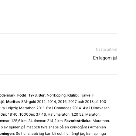
Nästa artikel
En lagom jul
Södermark.
Född:
1978.
Bor:
Norrköping.
Klubb:
Tjalve IF
sjö.
Meriter:
SM-guld 2012, 2014, 2016, 2017 och 2018 på 100
1:a Leipzig Marathon 2011. 8:a i Comrades 2014. 4:a i Ultravasan
0m: 18:40. 10000m: 37:46. Halvmaraton: 1.20:52. Maraton:
timmar: 125,6 km. 24 timmar: 214,2 km.
Favoritsträcka:
Marathon.
 blev bjuden på mat och fyra snaps på en kyrkogård i Armenien
öpningen:
Se hur snabb jag kan bli och hur långt jag kan springa