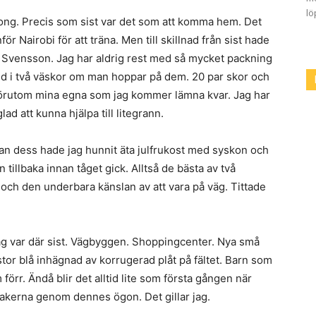
lö
gong. Precis som sist var det som att komma hem. Det
för Nairobi för att träna. Men till skillnad från sist hade
a Svensson. Jag har aldrig rest med så mycket packning
ed i två väskor om man hoppar på dem. 20 par skor och
Förutom mina egna som jag kommer lämna kvar. Jag har
d att kunna hjälpa till litegrann.
nnan dess hade jag hunnit äta julfrukost med syskon och
tillbaka innan tåget gick. Alltså de bästa av två
och den underbara känslan av att vara på väg. Tittade
ag var där sist. Vägbyggen. Shoppingcenter. Nya små
stor blå inhägnad av korrugerad plåt på fältet. Barn som
m förr. Ändå blir det alltid lite som första gången när
akerna genom dennes ögon. Det gillar jag.