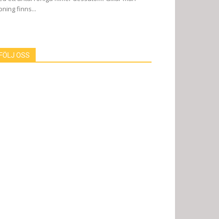
pning finns...
FÖLJ OSS