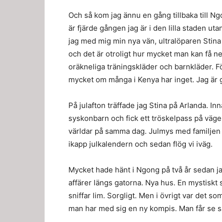
Och så kom jag ännu en gång tillbaka till N
är fjärde gången jag är i den lilla staden utan
jag med mig min nya vän, ultralöparen Stin
och det är otroligt hur mycket man kan få n
oräkneliga träningskläder och barnkläder. 
mycket om många i Kenya har inget. Jag är gla
På julafton träffade jag Stina på Arlanda. I
syskonbarn och fick ett tröskelpass på vägen 
världar på samma dag. Julmys med familjen 
ikapp julkalendern och sedan flög vi iväg.
Mycket hade hänt i Ngong på två år sedan j
affärer längs gatorna. Nya hus. En mystiskt 
sniffar lim. Sorgligt. Men i övrigt var det so
man har med sig en ny kompis. Man får se s