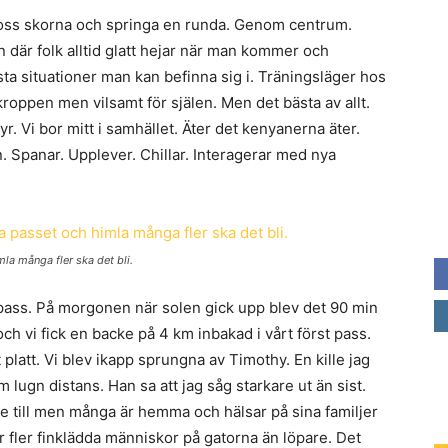
på oss skorna och springa en runda. Genom centrum.
där folk alltid glatt hejar när man kommer och
ästa situationer man kan befinna sig i. Träningsläger hos
roppen men vilsamt för själen. Men det bästa av allt.
ntyr. Vi bor mitt i samhället. Äter det kenyanerna äter.
. Spanar. Upplever. Chillar. Interagerar med nya
la många fler ska det bli.
e pass. På morgonen när solen gick upp blev det 90 min
h vi fick en backe på 4 km inbakad i vårt först pass.
 platt. Vi blev ikapp sprungna av Timothy. En kille jag
 lugn distans. Han sa att jag såg starkare ut än sist.
re till men många är hemma och hälsar på sina familjer
r fler finklädda människor på gatorna än löpare. Det