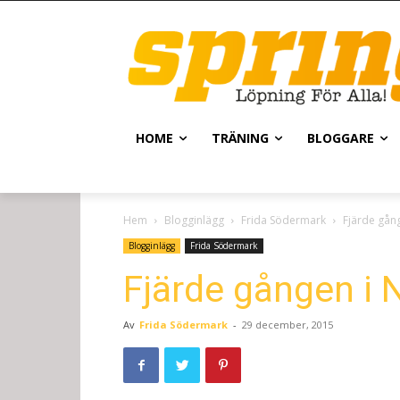
HOME
TRÄNING
BLOGGARE
Hem
Blogginlägg
Frida Södermark
Fjärde gån
Blogginlägg
Frida Södermark
Fjärde gången i
Av
Frida Södermark
-
29 december, 2015