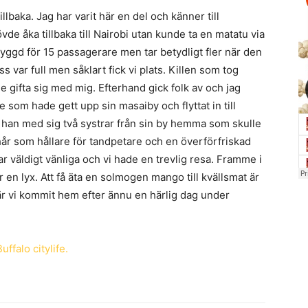
lbaka. Jag har varit här en del och känner till
vde åka tillbaka till Nairobi utan kunde ta en matatu via
yggd för 15 passagerare men tar betydligt fler när den
oss var full men såklart fick vi plats. Killen som tog
e gifta sig med mig. Efterhand gick folk av och jag
ille som hade gett upp sin masaiby och flyttat in till
e han med sig två systrar från sin by hemma som skulle
 hår som hållare för tandpetare och en överförfriskad
 var väldigt vänliga och vi hade en trevlig resa. Framme i
är en lyx. Att få äta en solmogen mango till kvällsmat är
är vi kommit hem efter ännu en härlig dag under