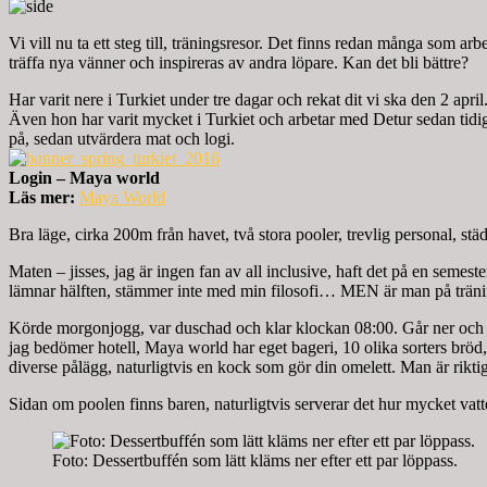
Vi vill nu ta ett steg till, träningsresor. Det finns redan många som ar
träffa nya vänner och inspireras av andra löpare. Kan det bli bättre?
Har varit nere i Turkiet under tre dagar och rekat dit vi ska den 2 ap
Även hon har varit mycket i Turkiet och arbetar med Detur sedan tidigar
på, sedan utvärdera mat och logi.
Login – Maya world
Läs mer:
Maya World
Bra läge, cirka 200m från havet, två stora pooler, trevlig personal, s
Maten – jisses, jag är ingen fan av all inclusive, haft det på en semes
lämnar hälften, stämmer inte med min filosofi… MEN är man på tränin
Körde morgonjogg, var duschad och klar klockan 08:00. Går ner och möt
jag bedömer hotell, Maya world har eget bageri, 10 olika sorters bröd, b
diverse pålägg, naturligtvis en kock som gör din omelett. Man är riktigt 
Sidan om poolen finns baren, naturligtvis serverar det hur mycket vatt
Foto: Dessertbuffén som lätt kläms ner efter ett par löppass.