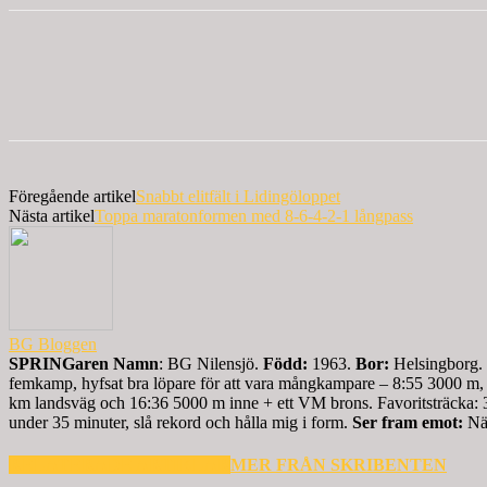
Föregående artikel
Snabbt elitfält i Lidingöloppet
Nästa artikel
Toppa maratonformen med 8-6-4-2-1 långpass
BG Bloggen
SPRINGaren
Namn
: BG Nilensjö.
Född:
1963.
Bor:
Helsingborg.
femkamp, hyfsat bra löpare för att vara mångkampare – 8:55 3000 m,
km landsväg och 16:36 5000 m inne + ett VM brons. Favoritsträcka:
under 35 minuter, slå rekord och hålla mig i form.
Ser fram emot:
Näs
RELATERADE ARTIKLAR
MER FRÅN SKRIBENTEN