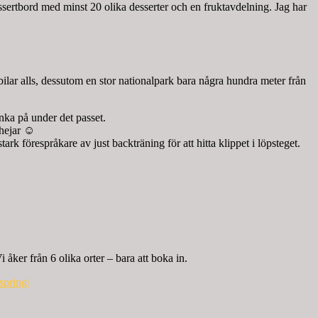
essertbord med minst 20 olika desserter och en fruktavdelning. Jag har
 bilar alls, dessutom en stor nationalpark bara några hundra meter från
nka på under det passet.
 hejar ☺
ark förespråkare av just backträning för att hitta klippet i löpsteget.
 åker från 6 olika orter – bara att boka in.
spring/