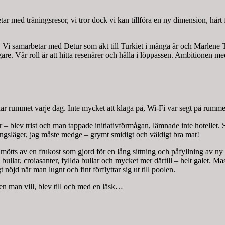
betar med träningsresor, vi tror dock vi kan tillföra en ny dimension, hå
ril. Vi samarbetar med Detur som åkt till Turkiet i många år och Marlene
e. Vår roll är att hitta resenärer och hålla i löppassen. Ambitionen med 
tädar rummet varje dag. Inte mycket att klaga på, Wi-Fi var segt på rumm
ter – blev trist och man tappade initiativförmågan, lämnade inte hotellet.
gsläger, jag måste medge – grymt smidigt och väldigt bra mat!
ts av en frukost som gjord för en lång sittning och påfyllning av ny en
ullar, croiasanter, fyllda bullar och mycket mer därtill – helt galet. Ma
nöjd när man lugnt och fint förflyttar sig ut till poolen.
en man vill, blev till och med en läsk…