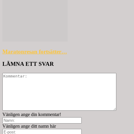
Maratonresan fortsätter…
LÄMNA ETT SVAR
Vänligen ange din kommentar!
Vänligen ange ditt namn här