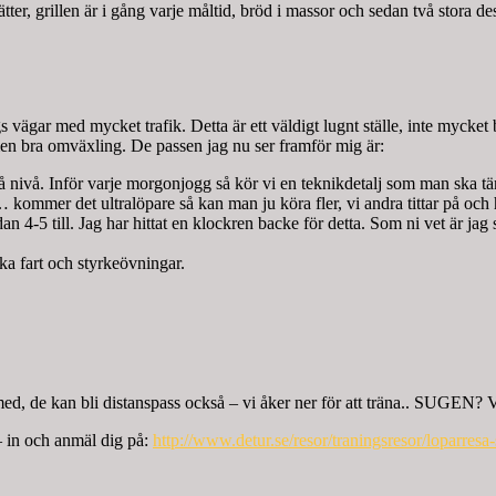
ter, grillen är i gång varje måltid, bröd i massor och sedan två stora d
s vägar med mycket trafik. Detta är ett väldigt lugnt ställe, inte mycket
 men bra omväxling. De passen jag nu ser framför mig är:
 nivå. Inför varje morgonjogg så kör vi en teknikdetalj som man ska tä
r… kommer det ultralöpare så kan man ju köra fler, vi andra tittar på och
4-5 till. Jag har hittat en klockren backe för detta. Som ni vet är jag st
ka fart och styrkeövningar.
a med, de kan bli distanspass också – vi åker ner för att träna.. SUGEN? Vi
 – in och anmäl dig på:
http://www.detur.se/resor/traningsresor/loparresa-