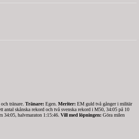
 och tränare.
Tränare:
Egen.
Meriter:
EM guld två gånger i militär
t antal skånska rekord och två svenska rekord i M50, 34:05 på 10
m 34:05, halvmaraton 1:15:46.
Vill med löpningen:
Göra milen