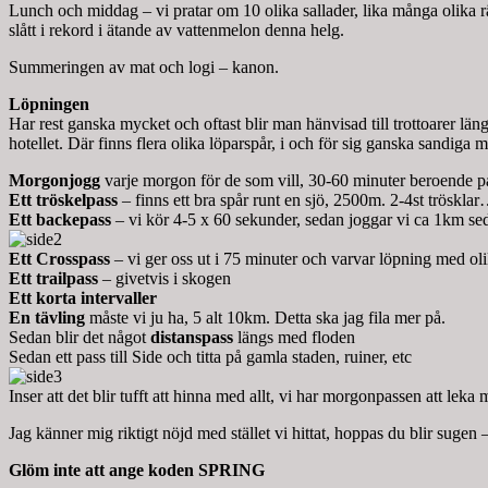
Lunch och middag – vi pratar om 10 olika sallader, lika många olika rät
slått i rekord i ätande av vattenmelon denna helg.
Summeringen av mat och logi – kanon.
Löpningen
Har rest ganska mycket och oftast blir man hänvisad till trottoarer läng
hotellet. Där finns flera olika löparspår, i och för sig ganska sandiga
Morgonjogg
varje morgon för de som vill, 30-60 minuter beroende på
Ett tröskelpass
– finns ett bra spår runt en sjö, 2500m. 2-4st tröskla
Ett backepass
– vi kör 4-5 x 60 sekunder, sedan joggar vi ca 1km sedan 
Ett Crosspass
– vi ger oss ut i 75 minuter och varvar löpning med oli
Ett trailpass
– givetvis i skogen
Ett korta intervaller
En tävling
måste vi ju ha, 5 alt 10km. Detta ska jag fila mer på.
Sedan blir det något
distanspass
längs med floden
Sedan ett pass till Side och titta på gamla staden, ruiner, etc
Inser att det blir tufft att hinna med allt, vi har morgonpassen att lek
Jag känner mig riktigt nöjd med stället vi hittat, hoppas du blir sugen
Glöm inte att ange koden SPRING