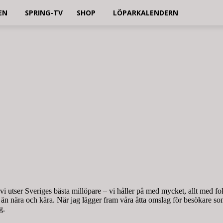
EN
SPRING-TV
SHOP
LÖPARKALENDERN
 vi utser Sveriges bästa millöpare – vi håller på med mycket, allt med fo
 nära och kära. När jag lägger fram våra åtta omslag för besökare som 
g.