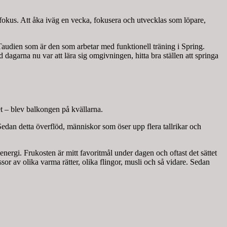
rt fokus. Att åka iväg en vecka, fokusera och utvecklas som löpare,
 Taudien som är den som arbetar med funktionell träning i Spring.
dagarna nu var att lära sig omgivningen, hitta bra ställen att springa
et – blev balkongen på kvällarna.
 Sedan detta överflöd, människor som öser upp flera tallrikar och
ergi. Frukosten är mitt favoritmål under dagen och oftast det sättet
ssor av olika varma rätter, olika flingor, musli och så vidare. Sedan