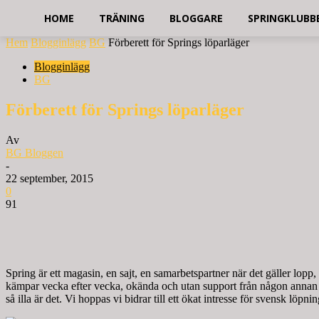
HOME
TRÄNING
BLOGGARE
SPRINGKLUBB
Hem
Blogginlägg
BG
Förberett för Springs löparläger
Blogginlägg
BG
Förberett för Springs löparläger
Av
BG Bloggen
-
22 september, 2015
0
91
Spring är ett magasin, en sajt, en samarbetspartner när det gäller lopp,
kämpar vecka efter vecka, okända och utan support från någon annan än
så illa är det. Vi hoppas vi bidrar till ett ökat intresse för svensk löpnin