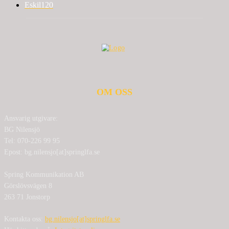
Eskil
120
OM OSS
Ansvarig utgivare:
BG Nilensjö
Tel: 070-226 99 95
Epost: bg.nilensjo[at]springlfa.se
Spring Kommunikation AB
Görslövsvägen 8
263 71 Jonstorp
Kontakta oss:
bg.nilensjo[at]springlfa.se