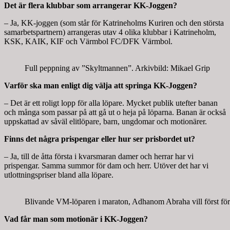
Det är flera klubbar som arrangerar KK-Joggen?
– Ja, KK-joggen (som står för Katrineholms Kuriren och den största
samarbetspartnern) arrangeras utav 4 olika klubbar i Katrineholm,
KSK, KAIK, KIF och Värmbol FC/DFK Värmbol.
Full peppning av ”Skyltmannen”. Arkivbild: Mikael Grip
Varför ska man enligt dig välja att springa KK-Joggen?
– Det är ett roligt lopp för alla löpare. Mycket publik utefter banan
och många som passar på att gå ut o heja på löparna. Banan är också
uppskattad av såväl elitlöpare, barn, ungdomar och motionärer.
Finns det några prispengar eller hur ser prisbordet ut?
– Ja, till de åtta första i kvarsmaran damer och herrar har vi
prispengar. Samma summor för dam och herr. Utöver det har vi
utlottningspriser bland alla löpare.
Blivande VM-löparen i maraton, Adhanom Abraha vill först förs
Vad får man som motionär i KK-Joggen?