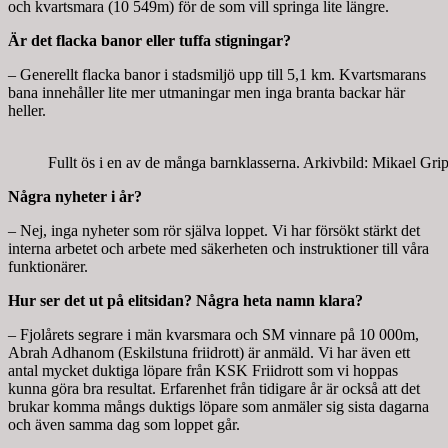
och kvartsmara (10 549m) för de som vill springa lite längre.
Är det flacka banor eller tuffa stigningar?
– Generellt flacka banor i stadsmiljö upp till 5,1 km. Kvartsmarans
bana innehåller lite mer utmaningar men inga branta backar här
heller.
Fullt ös i en av de många barnklasserna. Arkivbild: Mikael Gri
Några nyheter i år?
– Nej, inga nyheter som rör själva loppet. Vi har försökt stärkt det
interna arbetet och arbete med säkerheten och instruktioner till våra
funktionärer.
Hur ser det ut på elitsidan? Några heta namn klara?
– Fjolårets segrare i män kvarsmara och SM vinnare på 10 000m,
Abrah Adhanom (Eskilstuna friidrott) är anmäld. Vi har även ett
antal mycket duktiga löpare från KSK Friidrott som vi hoppas
kunna göra bra resultat. Erfarenhet från tidigare år är också att det
brukar komma mångs duktigs löpare som anmäler sig sista dagarna
och även samma dag som loppet går.