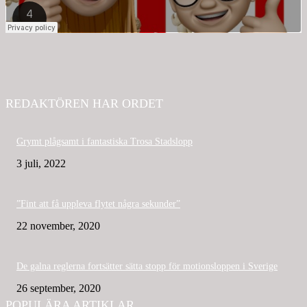
REDAKTÖREN HAR ORDET
Grymt plågsamt i fantastiska Trosa Stadslopp
3 juli, 2022
”Fint att få uppleva flytet några sekunder”
22 november, 2020
De galna reglerna fortsätter sätta stopp för motionsloppen i Sverige
26 september, 2020
POPULÄRA ARTIKLAR