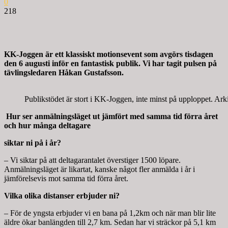
0
218
KK-Joggen är ett klassiskt motionsevent som avgörs tisdagen
den 6 augusti inför en
fantastisk publik. Vi har tagit pulsen på
tävlingsledaren Håkan Gustafsson.
Publikstödet är stort i KK-Joggen, inte minst på upploppet. Ark
Hur ser anmälningsläget ut jämfört med samma tid förra året
och hur många deltagare
siktar ni på i år?
– Vi siktar på att deltagarantalet överstiger 1500 löpare.
Anmälningsläget är likartat, kanske något fler anmälda i år i
jämförelsevis mot samma tid förra året.
Vilka olika distanser erbjuder ni?
– För de yngsta erbjuder vi en bana på 1,2km och när man blir lite
äldre ökar banlängden till 2,7 km. Sedan har vi sträckor på 5,1 km