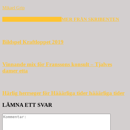
Mikael Grip
RELATERADE ARTIKLAR
MER FRÅN SKRIBENTEN
Bildspel Kraftloppet 2019
Vinnande mix för Franssons konsult – Tjalves
damer etta
Härlig herrseger för Hääärliga tider hääärliga tider
LÄMNA ETT SVAR