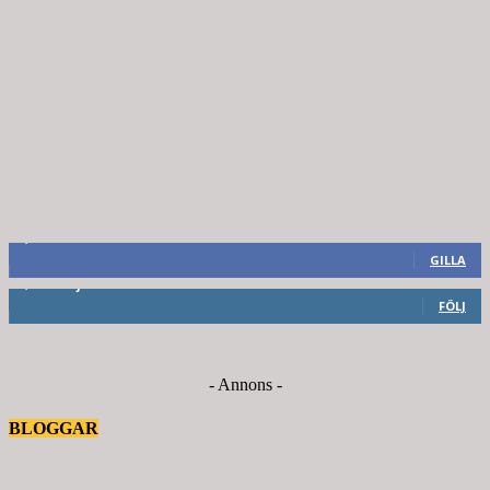
8,660
Fans
GILLA
6,714
Följare
FÖLJ
- Annons -
BLOGGAR