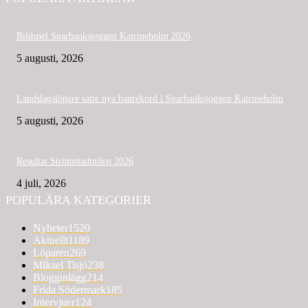
Bildspel Sparbanksjoggen Katrineholm 2026
5 augusti, 2026
Landslagslöpare satte nya banrekord i Sparbanksjoggen Katrineholm
5 augusti, 2026
Resultat Strömstadmilen 2026
4 juli, 2026
POPULÄRA KATEGORIER
Nyheter
1520
Aktuellt
1189
Löparen
269
Mikael Tisjö
238
Blogginlägg
214
Frida Södermark
185
Intervjuer
124