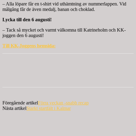
– Alla löpare får en t-shirt vid uthämtning av nummerlappen. Vid
målgång får de även medalj, banan och choklad.
Lycka till den 6 augusti!
– Tack så mycket och varmt välkomna till Katrineholm och KK-
joggen den 6 augusti!
Till KK-Joggens hemsida:
Föregående artikel
Förra veckan -snabb recap
Nästa artikel
Starkt startfält i Kalmar