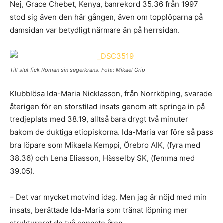
Nej, Grace Chebet, Kenya, banrekord 35.36 från 1997
stod sig även den här gången, även om topplöparna på
damsidan var betydligt närmare än på herrsidan.
Till slut fick Roman sin segerkrans. Foto: Mikael Grip
Klubblösa Ida-Maria Nicklasson, från Norrköping, svarade
återigen för en storstilad insats genom att springa in på
tredjeplats med 38.19, alltså bara drygt två minuter
bakom de duktiga etiopiskorna. Ida-Maria var före så pass
bra löpare som Mikaela Kemppi, Örebro AIK, (fyra med
38.36) och Lena Eliasson, Hässelby SK, (femma med
39.05).
– Det var mycket motvind idag. Men jag är nöjd med min
insats, berättade Ida-Maria som tränat löpning mer
strukturerat de två senaste åren.