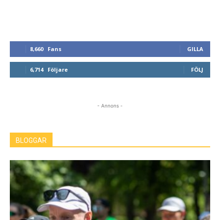
8,660
Fans
GILLA
6,714
Följare
FÖLJ
- Annons -
BLOGGAR