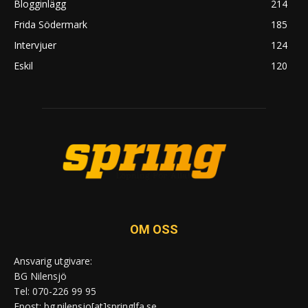
Blogginlägg
214
Frida Södermark
185
Intervjuer
124
Eskil
120
OM OSS
Ansvarig utgivare:
BG Nilensjö
Tel: 070-226 99 95
Epost: bg.nilensjo[at]springlfa.se