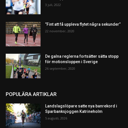
3 juli, 2022
”Fint att få uppleva flytet några sekunder”
22 november, 2020
De galna reglerna fortsätter sätta stopp
för motionsloppen i Sverige
26 september, 2020
POPULÄRA ARTIKLAR
Landslagslöpare satte nya banrekord i
Sparbanksjoggen Katrineholm
5 augusti, 2026