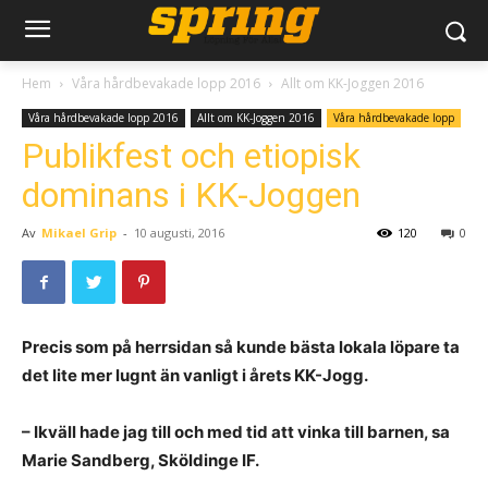
Hem
Våra hårdbevakade lopp 2016
Allt om KK-Joggen 2016
Våra hårdbevakade lopp 2016
Allt om KK-Joggen 2016
Våra hårdbevakade lopp
Publikfest och etiopisk
dominans i KK-Joggen
Av
Mikael Grip
-
10 augusti, 2016
120
0
Precis som på herrsidan så kunde bästa lokala löpare ta
det lite mer lugnt än vanligt i årets KK-Jogg.
– Ikväll hade jag till och med tid att vinka till barnen, sa
Marie Sandberg, Sköldinge IF.