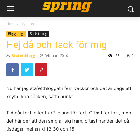
Hem
Nyheter
Blogginlägg
Stafettblogg
Hej då och tack för mig
Av
Stafettblogg
-
28 februari, 2016
198
0
Nu har jag stafettbloggat i fem veckor och det är dags att
knyta ihop säcken, sätta punkt.
Tid går fort, eller hur? Ibland för fort. Oftast för fort, men
det händer att den sniglar sig fram, oftast händer det på
tisdagar mellan kl 13.30 och 15.