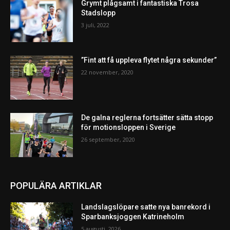
Grymt plågsamt i fantastiska Trosa
Stadslopp
3 juli, 2022
”Fint att få uppleva flytet några sekunder”
22 november, 2020
De galna reglerna fortsätter sätta stopp
för motionsloppen i Sverige
26 september, 2020
POPULÄRA ARTIKLAR
Landslagslöpare satte nya banrekord i
Sparbanksjoggen Katrineholm
5 augusti, 2026