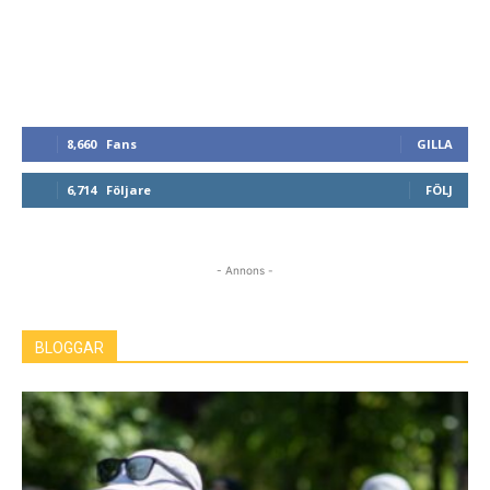
8,660
Fans
GILLA
6,714
Följare
FÖLJ
- Annons -
BLOGGAR