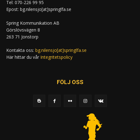
Tel: 070-226 99 95
Epost: bg.nilensjo[at]springlfa.se
Spring Kommunikation AB
Görslövsvägen 8
263 71 Jonstorp
Kontakta oss:
bg.nilensjo[at]springlfa.se
Här hittar du vår
Integritetspolicy
FÖLJ OSS