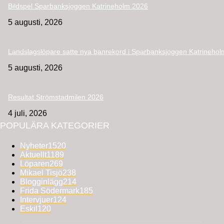
Bildspel Sparbanksjoggen Katrineholm 2026
5 augusti, 2026
Landslagslöpare satte nya banrekord i Sparbanksjoggen Katrinehol
5 augusti, 2026
Resultat Strömstadmilen 2026
4 juli, 2026
POPULÄRA KATEGORIER
Nyheter
1520
Aktuellt
1189
Löparen
269
Mikael Tisjö
238
Blogginlägg
214
Frida Södermark
185
Intervjuer
124
Eskil
120