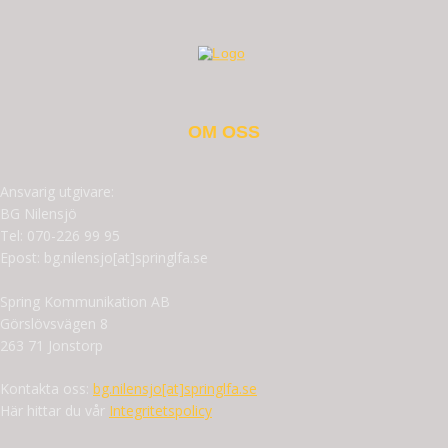
OM OSS
Ansvarig utgivare:
BG Nilensjö
Tel: 070-226 99 95
Epost: bg.nilensjo[at]springlfa.se
Spring Kommunikation AB
Görslövsvägen 8
263 71 Jonstorp
Kontakta oss:
bg.nilensjo[at]springlfa.se
Här hittar du vår
Integritetspolicy