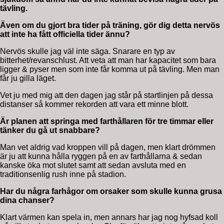
tävling.
Även om du gjort bra tider på träning, gör dig detta nervös
att inte ha fått officiella tider ännu?
Nervös skulle jag väl inte säga. Snarare en typ av
bitterhet/revanschlust. Att veta att man har kapacitet som bara
ligger & pyser men som inte får komma ut på tävling. Men man
får ju gilla läget.
Vet ju med mig att den dagen jag står på startlinjen på dessa
distanser så kommer rekorden att vara ett minne blott.
Är planen att springa med farthållaren för tre timmar eller
tänker du gå ut snabbare?
Man vet aldrig vad kroppen vill på dagen, men klart drömmen
är ju att kunna hålla ryggen på en av farthållarna & sedan
kanske öka mot slutet samt att sedan avsluta med en
traditionsenlig rush inne på stadion.
Har du några farhågor om orsaker som skulle kunna grusa
dina chanser?
Klart värmen kan spela in, men annars har jag nog hyfsad koll