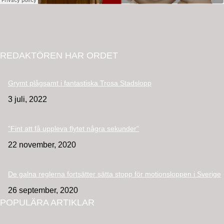
REDAKTÖREN HAR ORDET
Grymt plågsamt i fantastiska Trosa Stadslopp
3 juli, 2022
”Fint att få uppleva flytet några sekunder”
22 november, 2020
De galna reglerna fortsätter sätta stopp för motionsloppen i Sverige
26 september, 2020
POPULÄRA ARTIKLAR