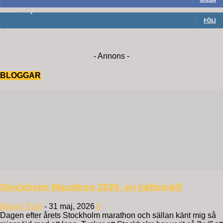
6,714
Följare
FÖLJ
- Annons -
BLOGGAR
Stockholm Marathon 2026, en käftsmäll!
Mikael Tisjö
-
31 maj, 2026
0
Dagen efter årets Stockholm marathon och sällan känt mig så