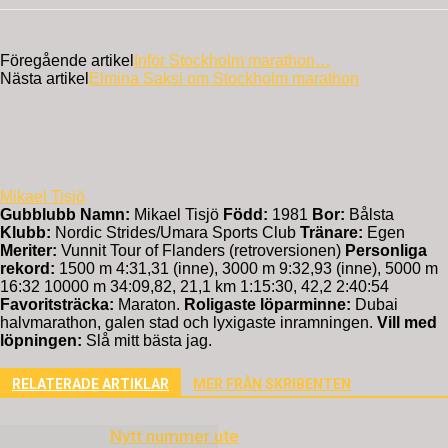
Föregående artikel
Inför Stockholm marathon…
Nästa artikel
Elmina Saksi om Stockholm marathon
Mikael Tisjö
Gubblubb
Namn:
Mikael Tisjö
Född:
1981
Bor:
Bålsta
Klubb:
Nordic Strides/Umara Sports Club
Tränare:
Egen
Meriter:
Vunnit Tour of Flanders (retroversionen)
Personliga
rekord:
1500 m 4:31,31 (inne), 3000 m 9:32,93 (inne), 5000 m
16:32 10000 m 34:09,82, 21,1 km 1:15:30, 42,2 2:40:54
Favoritsträcka:
Maraton.
Roligaste löparminne:
Dubai
halvmarathon, galen stad och lyxigaste inramningen.
Vill med
löpningen:
Slå mitt bästa jag.
RELATERADE ARTIKLAR
MER FRÅN SKRIBENTEN
Nytt nummer ute