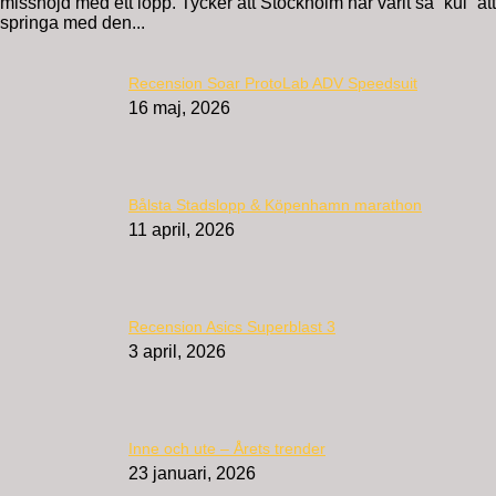
missnöjd med ett lopp. Tycker att Stockholm har varit så ”kul” att
springa med den...
Recension Soar ProtoLab ADV Speedsuit
16 maj, 2026
Bålsta Stadslopp & Köpenhamn marathon
11 april, 2026
Recension Asics Superblast 3
3 april, 2026
Inne och ute – Årets trender
23 januari, 2026