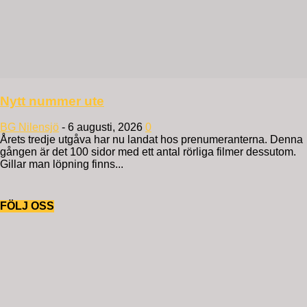
Nytt nummer ute
BG Nilensjö
-
6 augusti, 2026
0
Årets tredje utgåva har nu landat hos prenumeranterna. Denna
gången är det 100 sidor med ett antal rörliga filmer dessutom.
Gillar man löpning finns...
FÖLJ OSS