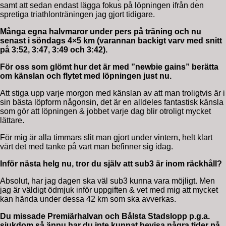
samt att sedan endast lägga fokus på löpningen ifrån den
spretiga triathlonträningen jag gjort tidigare.
Många egna halvmaror under pers på träning och nu
senast i söndags 4×5 km (varannan backigt varv med snitt
på
3:52
,
3:47
,
3:49
och
3:42
).
För oss som glömt hur det är med ”newbie gains” berätta
om känslan och flytet med löpningen just nu.
Att stiga upp varje morgon med känslan av att man troligtvis är i
sin bästa löpform någonsin, det är en alldeles fantastisk känsla
som gör att löpningen & jobbet varje dag blir otroligt mycket
lättare.
För mig är alla timmars slit man gjort under vintern, helt klart
värt det med tanke på vart man befinner sig idag.
Inför nästa helg nu, tror du själv att sub3 är inom räckhåll?
Absolut, har jag dagen ska väl sub3 kunna vara möjligt. Men
jag är väldigt ödmjuk inför uppgiften & vet med mig att mycket
kan hända under dessa 42 km som ska avverkas.
Du missade Premiärhalvan och Bålsta Stadslopp p.g.a.
sjukdom så ännu har du inte kunnat bevisa några tider på