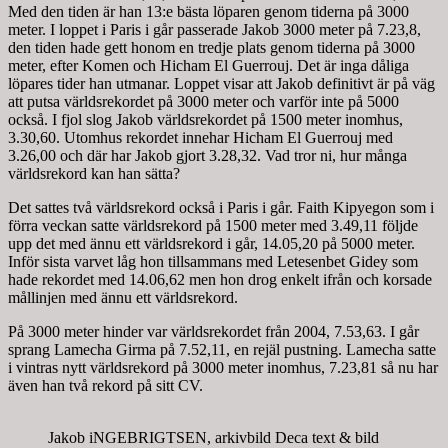
Med den tiden är han 13:e bästa löparen genom tiderna på 3000
meter. I loppet i Paris i går passerade Jakob 3000 meter på 7.23,8,
den tiden hade gett honom en tredje plats genom tiderna på 3000
meter, efter Komen och Hicham El Guerrouj. Det är inga dåliga
löpares tider han utmanar. Loppet visar att Jakob definitivt är på väg
att putsa världsrekordet på 3000 meter och varför inte på 5000
också. I fjol slog Jakob världsrekordet på 1500 meter inomhus,
3.30,60. Utomhus rekordet innehar Hicham El Guerrouj med
3.26,00 och där har Jakob gjort 3.28,32. Vad tror ni, hur många
världsrekord kan han sätta?
Det sattes två världsrekord också i Paris i går. Faith Kipyegon som i
förra veckan satte världsrekord på 1500 meter med 3.49,11 följde
upp det med ännu ett världsrekord i går, 14.05,20 på 5000 meter.
Inför sista varvet låg hon tillsammans med Letesenbet Gidey som
hade rekordet med 14.06,62 men hon drog enkelt ifrån och korsade
mållinjen med ännu ett världsrekord.
På 3000 meter hinder var världsrekordet från 2004, 7.53,63. I går
sprang Lamecha Girma på 7.52,11, en rejäl pustning. Lamecha satte
i vintras nytt världsrekord på 3000 meter inomhus, 7.23,81 så nu har
även han två rekord på sitt CV.
Jakob iNGEBRIGTSEN, arkivbild Deca text & bild