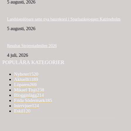
5 augusti, 2026
Landslagslöpare satte nya banrekord i Sparbanksjoggen Katrineholm
5 augusti, 2026
Resultat Strömstadmilen 2026
4 juli, 2026
POPULÄRA KATEGORIER
Nyheter
1520
Aktuellt
1189
Löparen
269
Mikael Tisjö
238
Blogginlägg
214
Frida Södermark
185
Intervjuer
124
Eskil
120