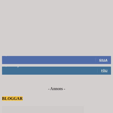
8,660
Fans
GILLA
6,714
Följare
FÖLJ
- Annons -
BLOGGAR