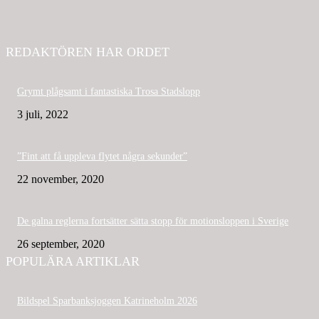
REDAKTÖREN HAR ORDET
Grymt plågsamt i fantastiska Trosa Stadslopp
3 juli, 2022
”Fint att få uppleva flytet några sekunder”
22 november, 2020
De galna reglerna fortsätter sätta stopp för motionsloppen i Sverige
26 september, 2020
POPULÄRA ARTIKLAR
Bildspel Sparbanksjoggen Katrineholm 2026