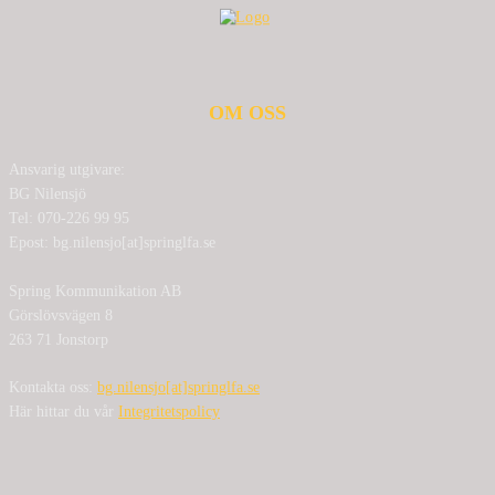
OM OSS
Ansvarig utgivare:
BG Nilensjö
Tel: 070-226 99 95
Epost: bg.nilensjo[at]springlfa.se
Spring Kommunikation AB
Görslövsvägen 8
263 71 Jonstorp
Kontakta oss:
bg.nilensjo[at]springlfa.se
Här hittar du vår
Integritetspolicy