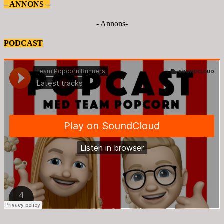
– ANNONS –
- Annons-
PODCAST