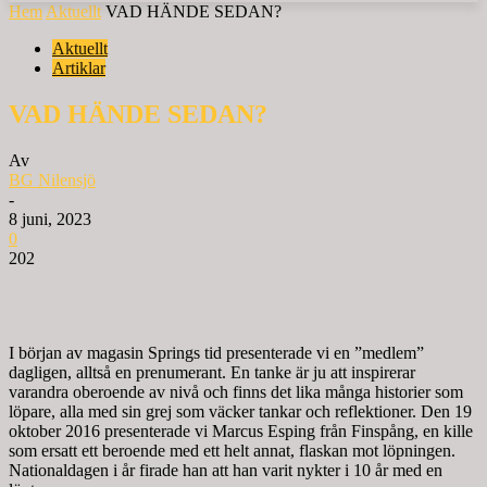
Hem
Aktuellt
VAD HÄNDE SEDAN?
Aktuellt
Artiklar
VAD HÄNDE SEDAN?
Av
BG Nilensjö
-
8 juni, 2023
0
202
I början av magasin Springs tid presenterade vi en ”medlem”
dagligen, alltså en prenumerant. En tanke är ju att inspirerar
varandra oberoende av nivå och finns det lika många historier som
löpare, alla med sin grej som väcker tankar och reflektioner. Den 19
oktober 2016 presenterade vi Marcus Esping från Finspång, en kille
som ersatt ett beroende med ett helt annat, flaskan mot löpningen.
Nationaldagen i år firade han att han varit nykter i 10 år med en