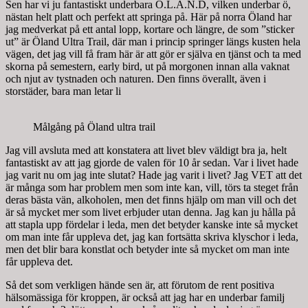
Sen har vi ju fantastiskt underbara Ö.L.A.N.D, vilken underbar ö,
nästan helt platt och perfekt att springa på. Här på norra Öland har
jag medverkat på ett antal lopp, kortare och längre, de som ”sticker
ut” är Öland Ultra Trail, där man i princip springer längs kusten hela
vägen, det jag vill få fram här är att gör er själva en tjänst och ta med
skorna på semestern, early bird, ut på morgonen innan alla vaknat
och njut av tystnaden och naturen. Den finns överallt, även i
storstäder, bara man letar li
Målgång på Öland ultra trail
Jag vill avsluta med att konstatera att livet blev väldigt bra ja, helt
fantastiskt av att jag gjorde de valen för 10 år sedan. Var i livet hade
jag varit nu om jag inte slutat? Hade jag varit i livet? Jag VET att det
är många som har problem men som inte kan, vill, törs ta steget från
deras bästa vän, alkoholen, men det finns hjälp om man vill och det
är så mycket mer som livet erbjuder utan denna. Jag kan ju hålla på
att stapla upp fördelar i leda, men det betyder kanske inte så mycket
om man inte får uppleva det, jag kan fortsätta skriva klyschor i leda,
men det blir bara konstlat och betyder inte så mycket om man inte
får uppleva det.
Så det som verkligen hände sen är, att förutom de rent positiva
hälsomässiga för kroppen, är också att jag har en underbar familj