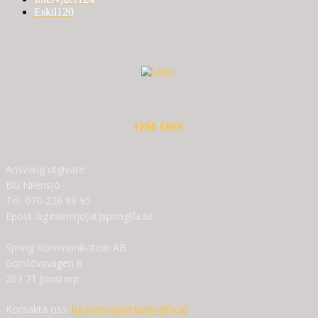
Eskil
120
OM OSS
Ansvarig utgivare:
BG Nilensjö
Tel: 070-226 99 95
Epost: bg.nilensjo[at]springlfa.se
Spring Kommunikation AB
Görslövsvägen 8
263 71 Jonstorp
Kontakta oss:
bg.nilensjo[at]springlfa.se