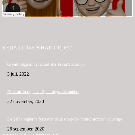
REDAKTÖREN HAR ORDET
Grymt plågsamt i fantastiska Trosa Stadslopp
3 juli, 2022
”Fint att få uppleva flytet några sekunder”
22 november, 2020
De galna reglerna fortsätter sätta stopp för motionsloppen i Sverige
26 september, 2020