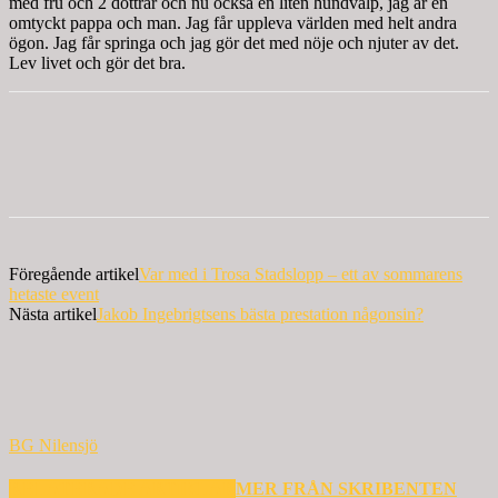
med fru och 2 döttrar och nu också en liten hundvalp, jag är en
omtyckt pappa och man. Jag får uppleva världen med helt andra
ögon. Jag får springa och jag gör det med nöje och njuter av det.
Lev livet och gör det bra.
Föregående artikel
Var med i Trosa Stadslopp – ett av sommarens
hetaste event
Nästa artikel
Jakob Ingebrigtsens bästa prestation någonsin?
BG Nilensjö
RELATERADE ARTIKLAR
MER FRÅN SKRIBENTEN