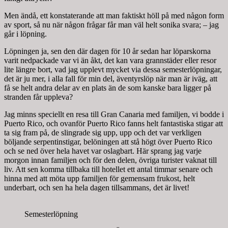
Men ändå, ett konstaterande att man faktiskt höll på med någon form
av sport, så nu när någon frågar får man väl helt sonika svara; – jag
går i löpning.
Löpningen ja, sen den där dagen för 10 år sedan har löparskorna
varit nedpackade var vi än åkt, det kan vara grannstäder eller resor
lite längre bort, vad jag upplevt mycket via dessa semesterlöpningar,
det är ju mer, i alla fall för min del, äventyrslöp när man är iväg, att
få se helt andra delar av en plats än de som kanske bara ligger på
stranden får uppleva?
Jag minns speciellt en resa till Gran Canaria med familjen, vi bodde i
Puerto Rico, och ovanför Puerto Rico fanns helt fantastiska stigar att
ta sig fram på, de slingrade sig upp, upp och det var verkligen
böljande serpentinstigar, belöningen att stå högt över Puerto Rico
och se ned över hela havet var oslagbart. Här sprang jag varje
morgon innan familjen och för den delen, övriga turister vaknat till
liv. Att sen komma tillbaka till hotellet ett antal timmar senare och
hinna med att möta upp familjen för gemensam frukost, helt
underbart, och sen ha hela dagen tillsammans, det är livet!
Semesterlöpning