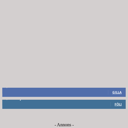
8,660
Fans
GILLA
6,714
Följare
FÖLJ
- Annons -