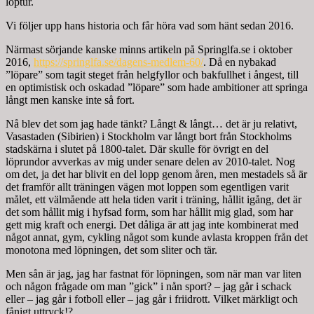
löptur.
Vi följer upp hans historia och får höra vad som hänt sedan 2016.
Närmast sörjande kanske minns artikeln på Springlfa.se i oktober
2016,
https://springlfa.se/dagens-medlem-60/
. Då en nybakad
”löpare” som tagit steget från helgfyllor och bakfullhet i ångest, till
en optimistisk och oskadad ”löpare” som hade ambitioner att springa
långt men kanske inte så fort.
Nå blev det som jag hade tänkt? Långt & långt… det är ju relativt,
Vasastaden (Sibirien) i Stockholm var långt bort från Stockholms
stadskärna i slutet på 1800-talet. Där skulle för övrigt en del
löprundor avverkas av mig under senare delen av 2010-talet. Nog
om det, ja det har blivit en del lopp genom åren, men mestadels så är
det framför allt träningen vägen mot loppen som egentligen varit
målet, ett välmående att hela tiden varit i träning, hållit igång, det är
det som hållit mig i hyfsad form, som har hållit mig glad, som har
gett mig kraft och energi. Det dåliga är att jag inte kombinerat med
något annat, gym, cykling något som kunde avlasta kroppen från det
monotona med löpningen, det som sliter och tär.
Men sån är jag, jag har fastnat för löpningen, som när man var liten
och någon frågade om man ”gick” i nån sport? – jag går i schack
eller – jag går i fotboll eller – jag går i friidrott. Vilket märkligt och
fånigt uttryck!?