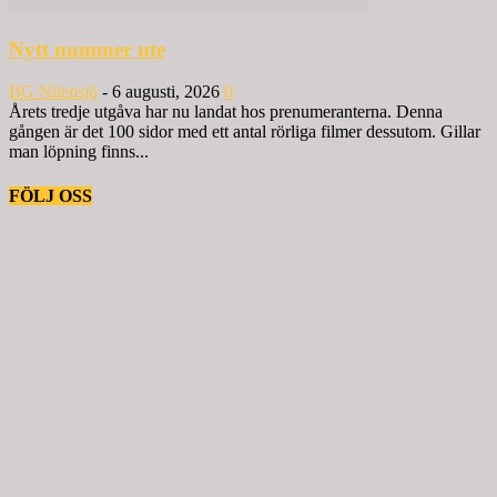
Nytt nummer ute
BG Nilensjö
-
6 augusti, 2026
0
Årets tredje utgåva har nu landat hos prenumeranterna. Denna
gången är det 100 sidor med ett antal rörliga filmer dessutom. Gillar
man löpning finns...
FÖLJ OSS