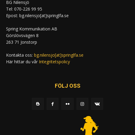
BG Nilensjö
Tel: 070-226 99 95
Epost: bg.nilensjo[at]springlfa.se
Spring Kommunikation AB
Görslövsvägen 8
263 71 Jonstorp
Kontakta oss:
bg.nilensjo[at]springlfa.se
Här hittar du vår
Integritetspolicy
FÖLJ OSS