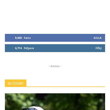
8,660
Fans
GILLA
6,714
Följare
FÖLJ
- Annons -
BLOGGAR