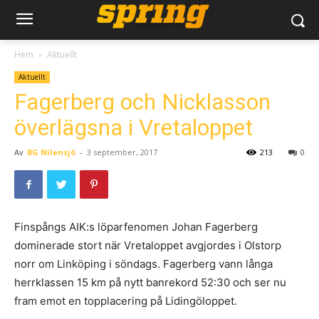
Hem
Aktuellt
Aktuellt
Fagerberg och Nicklasson
överlägsna i Vretaloppet
Av
BG Nilensjö
-
3 september, 2017
213
0
Finspångs AIK:s löparfenomen Johan Fagerberg
dominerade stort när Vretaloppet avgjordes i Olstorp
norr om Linköping i söndags. Fagerberg vann långa
herrklassen 15 km på nytt banrekord 52:30 och ser nu
fram emot en topplacering på Lidingöloppet.