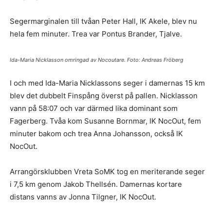
Segermarginalen till tvåan Peter Hall, IK Akele, blev nu
hela fem minuter. Trea var Pontus Brander, Tjalve.
Ida-Maria Nicklasson omringad av Nocoutare. Foto: Andreas Fröberg
I och med Ida-Maria Nicklassons seger i damernas 15 km
blev det dubbelt Finspång överst på pallen. Nicklasson
vann på 58:07 och var därmed lika dominant som
Fagerberg. Tvåa kom Susanne Bornmar, IK NocOut, fem
minuter bakom och trea Anna Johansson, också IK
NocOut.
Arrangörsklubben Vreta SoMK tog en meriterande seger
i 7,5 km genom Jakob Thellsén. Damernas kortare
distans vanns av Jonna Tilgner, IK NocOut.