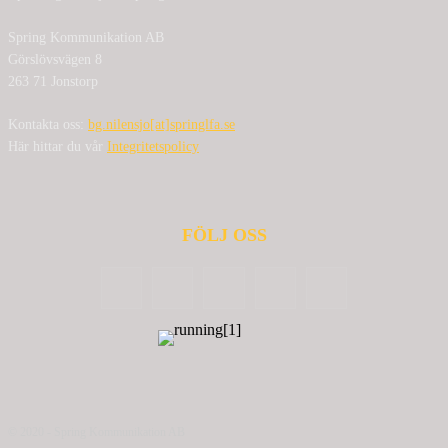
Spring Kommunikation AB
Görslövsvägen 8
263 71 Jonstorp
Kontakta oss:
bg.nilensjo[at]springlfa.se
Här hittar du vår
Integritetspolicy
FÖLJ OSS
© 2020 - Spring Kommunikation AB