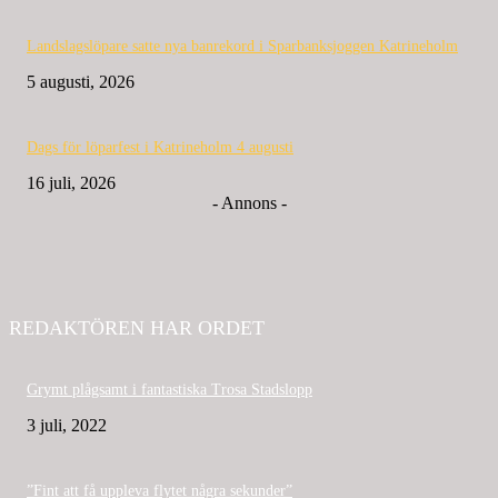
Landslagslöpare satte nya banrekord i Sparbanksjoggen Katrineholm
5 augusti, 2026
Dags för löparfest i Katrineholm 4 augusti
16 juli, 2026
- Annons -
REDAKTÖREN HAR ORDET
Grymt plågsamt i fantastiska Trosa Stadslopp
3 juli, 2022
”Fint att få uppleva flytet några sekunder”