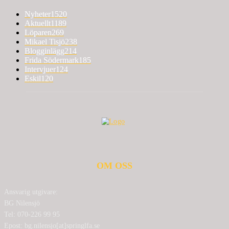
Nyheter
1520
Aktuellt
1189
Löparen
269
Mikael Tisjö
238
Blogginlägg
214
Frida Södermark
185
Intervjuer
124
Eskil
120
OM OSS
Ansvarig utgivare:
BG Nilensjö
Tel: 070-226 99 95
Epost: bg.nilensjo[at]springlfa.se