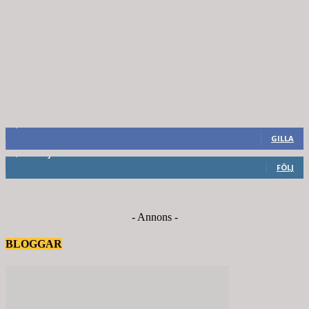
8,660
Fans
GILLA
6,714
Följare
FÖLJ
- Annons -
BLOGGAR