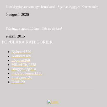
Landslagslöpare satte nya banrekord i Sparbanksjoggen Katrineholm
5 augusti, 2026
Träningsprogram 10 km – För nybörjare!
9 april, 2015
POPULÄRA KATEGORIER
Nyheter
1520
Aktuellt
1189
Löparen
269
Mikael Tisjö
238
Blogginlägg
214
Frida Södermark
185
Intervjuer
124
Eskil
120