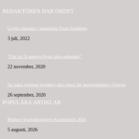
REDAKTÖREN HAR ORDET
Grymt plågsamt i fantastiska Trosa Stadslopp
3 juli, 2022
”Fint att få uppleva flytet några sekunder”
22 november, 2020
De galna reglerna fortsätter sätta stopp för motionsloppen i Sverige
26 september, 2020
POPULÄRA ARTIKLAR
Bildspel Sparbanksjoggen Katrineholm 2026
5 augusti, 2026