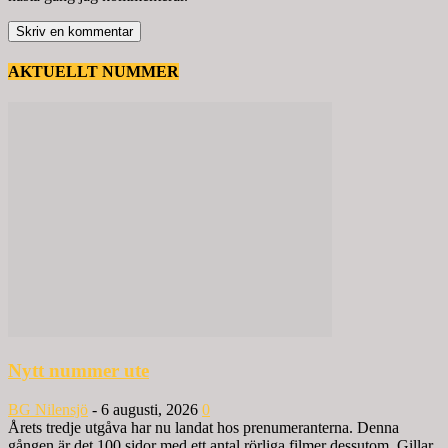
AKTUELLT NUMMER
Nytt nummer ute
BG Nilensjö
-
6 augusti, 2026
0
Årets tredje utgåva har nu landat hos prenumeranterna. Denna
gången är det 100 sidor med ett antal rörliga filmer dessutom. Gillar