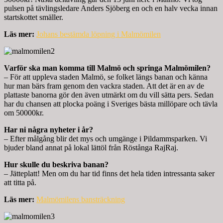
pulsen på tävlingsledare Anders Sjöberg en och en halv vecka innan
startskottet smäller.
Läs mer:
Johans bestämda löpning i Malmömilen
Varför ska man komma till Malmö och springa Malmömilen?
– För att uppleva staden Malmö, se folket längs banan och känna
hur man bärs fram genom den vackra staden. Att det är en av de
plattaste banorna gör den även utmärkt om du vill sätta pers. Sedan
har du chansen att plocka poäng i Sveriges bästa millöpare och tävla
om 50000kr.
Har ni några nyheter i år?
– Efter målgång blir det mys och umgänge i Pildammsparken. Vi
bjuder bland annat på lokal lättöl från Röstånga RajRaj.
Hur skulle du beskriva banan?
– Jätteplatt! Men om du har tid finns det hela tiden intressanta saker
att titta på.
Läs mer:
Malmömilens bansträckning