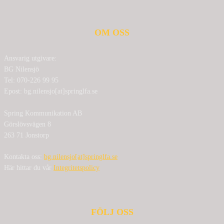
OM OSS
Ansvarig utgivare:
BG Nilensjö
Tel: 070-226 99 95
Epost: bg.nilensjo[at]springlfa.se
Spring Kommunikation AB
Görslövsvägen 8
263 71 Jonstorp
Kontakta oss:
bg.nilensjo[at]springlfa.se
Här hittar du vår
Integritetspolicy
FÖLJ OSS