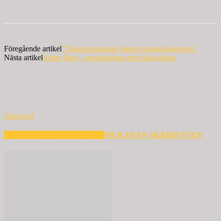
Föregående artikel
"Tårarna sprutade bakom sportglasögonen"
Nästa artikel
Söder Runt – motionslopp med skönt häng
Arkiverat
RELATERADE ARTIKLAR
MER FRÅN SKRIBENTEN