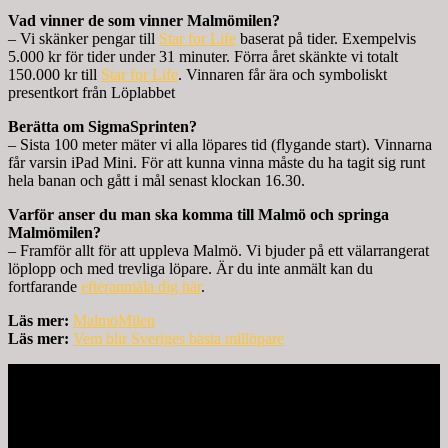
Vad vinner de som vinner Malmömilen?
– Vi skänker pengar till
Star for Life
baserat på tider. Exempelvis
5.000 kr för tider under 31 minuter. Förra året skänkte vi totalt
150.000 kr till
Star for Life
. Vinnaren får ära och symboliskt
presentkort från Löplabbet
Berätta om SigmaSprinten?
– Sista 100 meter mäter vi alla löpares tid (flygande start). Vinnarna
får varsin iPad Mini. För att kunna vinna måste du ha tagit sig runt
hela banan och gått i mål senast klockan 16.30.
Varför anser du man ska komma till Malmö och springa
Malmömilen?
– Framför allt för att uppleva Malmö. Vi bjuder på ett välarrangerat
löplopp och med trevliga löpare. Är du inte anmält kan du
fortfarande
efteranmäla dig här
.
Läs mer:
MalmöMilen
Läs mer:
Vem blir Sveriges bästa millöpare