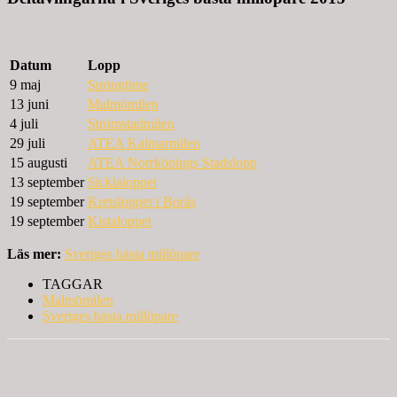
Datum
Lopp
9 maj
Springtime
13 juni
Malmömilen
4 juli
Strömstadmilen
29 juli
ATEA Kalmarmilen
15 augusti
ATEA Norrköpings Stadslopp
13 september
Sicklaloppet
19 september
Kretsloppet i Borås
19 september
Kistaloppet
Läs mer:
Sveriges bästa millöpare
TAGGAR
Malmömilen
Sveriges bästa millöpare