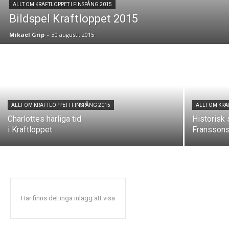
ALLT OM KRAFTLOPPET I FINSPÅNG 2015
Bildspel Kraftloppet 2015
Mikael Grip
-
30 augusti, 2015
ALLT OM KRAFTLOPPET I FINSPÅNG 2015
ALLT OM KRA
Charlottes härliga tid
Historisk 
i Kraftloppet
Franssons
Här finns det inga inlägg att visa