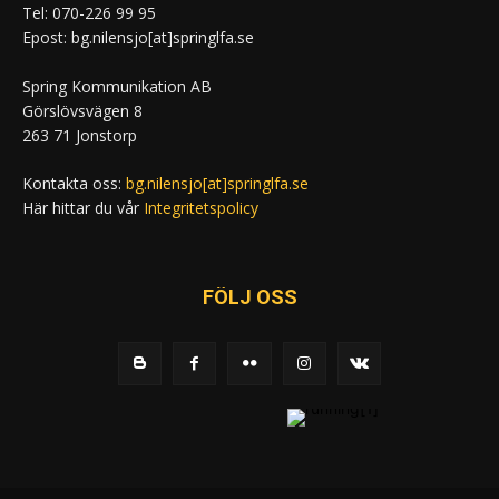
Tel: 070-226 99 95
Epost: bg.nilensjo[at]springlfa.se
Spring Kommunikation AB
Görslövsvägen 8
263 71 Jonstorp
Kontakta oss:
bg.nilensjo[at]springlfa.se
Här hittar du vår
Integritetspolicy
FÖLJ OSS