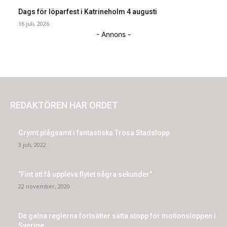
Dags för löparfest i Katrineholm 4 augusti
16 juli, 2026
- Annons -
REDAKTÖREN HAR ORDET
Grymt plågsamt i fantastiska Trosa Stadslopp
3 juli, 2022
”Fint att få uppleva flytet några sekunder”
22 november, 2020
De galna reglerna fortsätter sätta stopp för motionsloppen i
Sverige