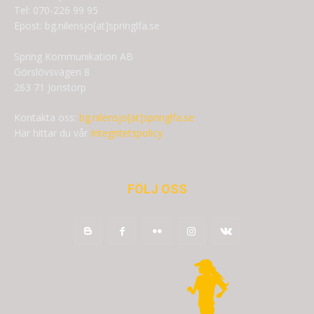
Tel: 070-226 99 95
Epost: bg.nilensjo[at]springlfa.se
Spring Kommunikation AB
Görslövsvägen 8
263 71 Jonstorp
Kontakta oss:
bg.nilensjo[at]springlfa.se
Här hittar du vår
Integritetspolicy
FÖLJ OSS