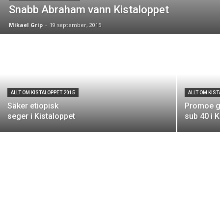
Snabb Abraham vann Kistaloppet
Mikael Grip
-
19 september, 2015
ALLT OM KISTALOPPET 2015
ALLT OM KIS
Säker etiopisk
Promoe g
seger i Kistaloppet
sub 40 i 