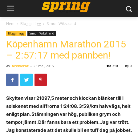
Hem
Blogginlägg
Simon Wikstrand
Blogginlägg
Simon Wikstrand
Köpenhamn Marathon 2015
– 2:57:17 med pannben!
Av
Arkiverat
-
25 maj, 2015
350
0
Skylten visar 21097,5 meter och klockan blänker till i
solskenet med siffrorna 1:24:08. 3:59/km halvvägs, helt
enligt plan. Stämningen var hög, publiken grym och
tempot jämnt. Där fanns bara ett problem. Jag var trött.
Jag konstaterade att det skulle bli en tuff dag på jobbet.