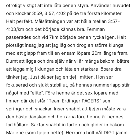
otroligt viktigt att inte låta benen styra. Använder huvudet
och klockar 3:59, 3:57, 4:02 på de tre första kilometer.
Helt perfekt. Målsättningen var att hålla mellan 3:57-
4:03/km och det började kännas bra. Femman
passerades och vid 7km började benen rycka igen. Helt
plötsligt insåg jag att jag låg och drog en större klunga
med ett glapp fram till en ensam löpare 20m längre fram.
Dumt att ligga och dra själv när vi är många bakom, bättre
att lägga mig i klungan och låta en starkare löpare dra
tänker jag. Just då ser jag en tjej i mitten. Hon ser
fokuserad och sjukt stabil ut, på hennes nummerlapp står
något med ”elite”. Före henne är det sex löpare med
linnen där det står ”Team Erdinger PACERS” som
springer och snackar. Inser snabbt att tjejen måste vara
den bästa danskan och herrarna före henne är hennes
farthållare. Saktar snabbt in farten och glider in bakom
Marlene (som tjejen hette). Herrarna höll VÄLDIGT jämnt