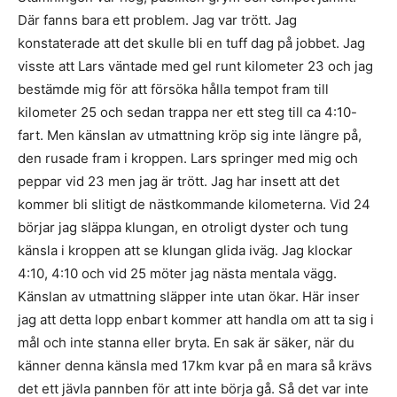
Där fanns bara ett problem. Jag var trött. Jag
konstaterade att det skulle bli en tuff dag på jobbet. Jag
visste att Lars väntade med gel runt kilometer 23 och jag
bestämde mig för att försöka hålla tempot fram till
kilometer 25 och sedan trappa ner ett steg till ca 4:10-
fart. Men känslan av utmattning kröp sig inte längre på,
den rusade fram i kroppen. Lars springer med mig och
peppar vid 23 men jag är trött. Jag har insett att det
kommer bli slitigt de nästkommande kilometerna. Vid 24
börjar jag släppa klungan, en otroligt dyster och tung
känsla i kroppen att se klungan glida iväg. Jag klockar
4:10, 4:10 och vid 25 möter jag nästa mentala vägg.
Känslan av utmattning släpper inte utan ökar. Här inser
jag att detta lopp enbart kommer att handla om att ta sig i
mål och inte stanna eller bryta. En sak är säker, när du
känner denna känsla med 17km kvar på en mara så krävs
det ett jävla pannben för att inte börja gå. Så det var inte