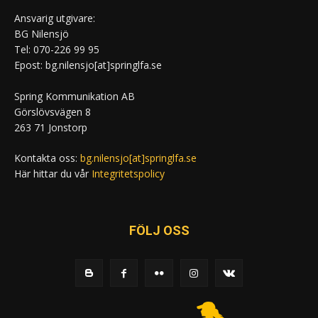
Ansvarig utgivare:
BG Nilensjö
Tel: 070-226 99 95
Epost: bg.nilensjo[at]springlfa.se
Spring Kommunikation AB
Görslövsvägen 8
263 71 Jonstorp
Kontakta oss:
bg.nilensjo[at]springlfa.se
Här hittar du vår
Integritetspolicy
FÖLJ OSS