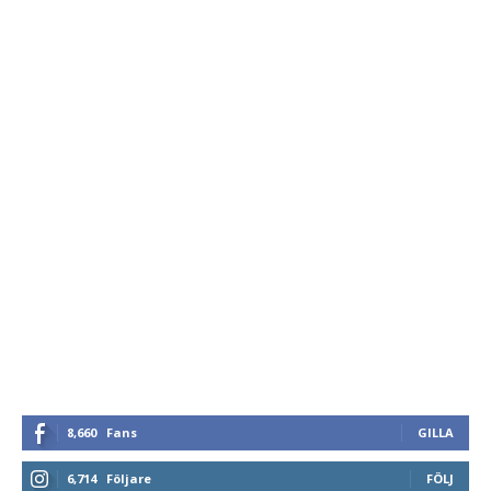
8,660
Fans
GILLA
6,714
Följare
FÖLJ