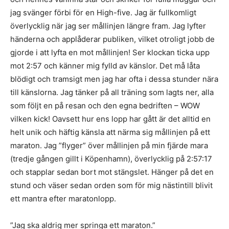
jag svänger förbi för en High-five. Jag är fullkomligt
överlycklig när jag ser mållinjen längre fram. Jag lyfter
händerna och applåderar publiken, vilket otroligt jobb de
gjorde i att lyfta en mot mållinjen! Ser klockan ticka upp
mot 2:57 och känner mig fylld av känslor. Det må låta
blödigt och tramsigt men jag har ofta i dessa stunder nära
till känslorna. Jag tänker på all träning som lagts ner, alla
som följt en på resan och den egna bedriften – WOW
vilken kick! Oavsett hur ens lopp har gått är det alltid en
helt unik och häftig känsla att närma sig mållinjen på ett
maraton. Jag ”flyger” över mållinjen på min fjärde mara
(tredje gången gillt i Köpenhamn), överlycklig på 2:57:17
och stapplar sedan bort mot stängslet. Hänger på det en
stund och väser sedan orden som för mig nästintill blivit
ett mantra efter maratonlopp.
”Jag ska aldrig mer springa ett maraton.”