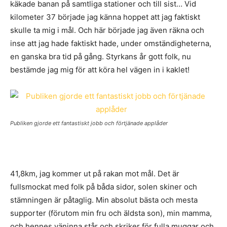
käkade banan på samtliga stationer och till sist… Vid
kilometer 37 började jag känna hoppet att jag faktiskt
skulle ta mig i mål. Och här började jag även räkna och
inse att jag hade faktiskt hade, under omständigheterna,
en ganska bra tid på gång. Styrkans år gott folk, nu
bestämde jag mig för att köra hel vägen in i kaklet!
Publiken gjorde ett fantastiskt jobb och förtjänade applåder
41,8km, jag kommer ut på rakan mot mål. Det är
fullsmockat med folk på båda sidor, solen skiner och
stämningen är påtaglig. Min absolut bästa och mesta
supporter (förutom min fru och äldsta son), min mamma,
och hennes väninna står och skriker för fulla muggar och