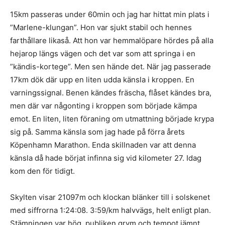
15km passeras under 60min och jag har hittat min plats i
”Marlene-klungan”. Hon var sjukt stabil och hennes
farthållare likaså. Att hon var hemmalöpare hördes på alla
hejarop längs vägen och det var som att springa i en
”kändis-kortege”. Men sen hände det. När jag passerade
17km dök där upp en liten udda känsla i kroppen. En
varningssignal. Benen kändes fräscha, flåset kändes bra,
men där var någonting i kroppen som började kämpa
emot. En liten, liten föraning om utmattning började krypa
sig på. Samma känsla som jag hade på förra årets
Köpenhamn Marathon. Enda skillnaden var att denna
känsla då hade börjat infinna sig vid kilometer 27. Idag
kom den för tidigt.
Skylten visar 21097m och klockan blänker till i solskenet
med siffrorna 1:24:08. 3:59/km halvvägs, helt enligt plan.
Stämningen var hög, publiken grym och tempot jämnt.