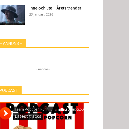
Inne och ute – Årets trender
23 januari, 2026
– ANNONS –
- Annons-
PODCAST