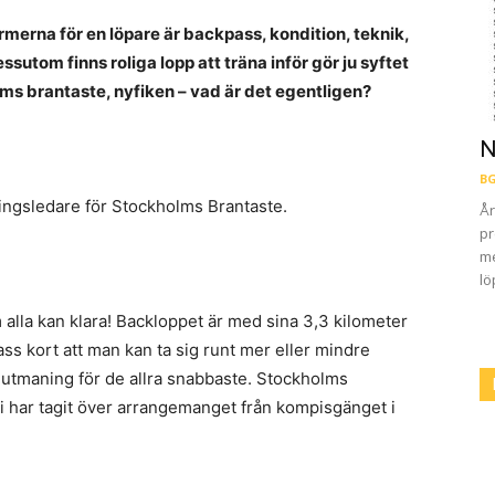
rmerna för en löpare är backpass, kondition, teknik,
sutom finns roliga lopp att träna inför gör ju syftet
lms brantaste, nyfiken – vad är det egentligen?
N
BG
lingsledare för Stockholms Brantaste.
År
pr
me
lö
alla kan klara! Backloppet är med sina 3,3 kilometer
 kort att man kan ta sig runt mer eller mindre
eutmaning för de allra snabbaste. Stockholms
Vi har tagit över arrangemanget från kompisgänget i