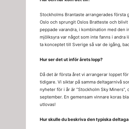
Stockholms Brantaste arrangerades första g
Oslo och sprungit Oslos Bratteste och blivit
peppade varandra, i kombination med den i
mjölksyra var något som inte fanns i andra l
ta konceptet till Sverige så var de igång, ba
Hur ser det ut inför årets lopp?
Då det är första året vi arrangerar loppet fö
tidigare. Vi siktar på samma deltagarnivå so
nyheter för i år är ”Stockholm Sky Miners”,
september. En gemensam vinnare koras blan
utlovas!
Hur skulle du beskriva den typiska deltag