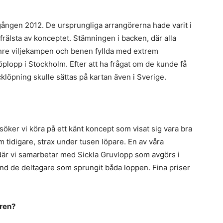
ången 2012. De ursprungliga arrangörerna hade varit i
 frälsta av konceptet. Stämningen i backen, där alla
nre viljekampen och benen fyllda med extrem
öplopp i Stockholm. Efter att ha frågat om de kunde få
cklöpning skulle sättas på kartan även i Sverige.
rsöker vi köra på ett känt koncept som visat sig vara bra
m tidigare, strax under tusen löpare. En av våra
 där vi samarbetar med Sickla Gruvlopp som avgörs i
d de deltagare som sprungit båda loppen. Fina priser
aren?