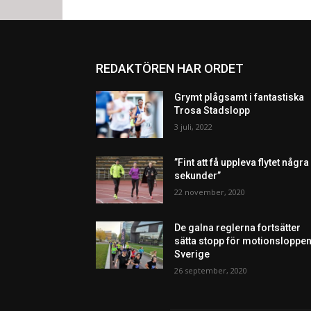
REDAKTÖREN HAR ORDET
Grymt plågsamt i fantastiska
Trosa Stadslopp
3 juli, 2022
”Fint att få uppleva flytet några
sekunder”
22 november, 2020
De galna reglerna fortsätter
sätta stopp för motionsloppen
Sverige
26 september, 2020