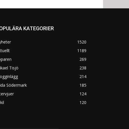
OPULÄRA KATEGORIER
yheter
1520
tuellt
1189
öparen
269
kael Tisjö
238
ogginlägg
214
rida Södermark
185
tervjuer
124
kil
120