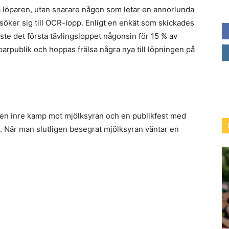
a löparen, utan snarare någon som letar en annorlunda
öker sig till OCR-lopp. Enligt en enkät som skickades
ste det första tävlingsloppet någonsin för 15 % av
öparpublik och hoppas frälsa några nya till löpningen på
g en inre kamp mot mjölksyran och en publikfest med
 När man slutligen besegrat mjölksyran väntar en