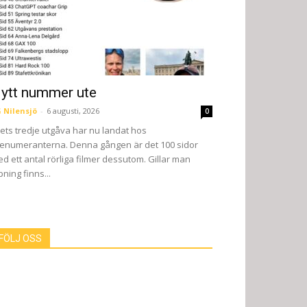
ytt nummer ute
 Nilensjö
-
6 augusti, 2026
0
ets tredje utgåva har nu landat hos
enumeranterna. Denna gången är det 100 sidor
d ett antal rörliga filmer dessutom. Gillar man
pning finns...
FÖLJ OSS