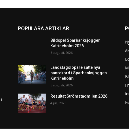
POPULÄRA ARTIKLAR
P
Bildspel Sparbanksjoggen
N
Katrineholm 2026
Ak
5 augusti, 2026
L
Mi
Landslagslöpare satte nya
banrekord i Sparbanksjoggen
Bl
Katrineholm
F
5 augusti, 2026
In
Resultat Strömstadmilen 2026
 i
Es
4 juli, 2026