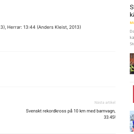
S
k
Mi
3), Herrar: 13:44 (Anders Kleist, 2013)
Da
kä
St
Nästa artikel
Svenskt rekordkross på 10 km med barnvagn,
33.45!