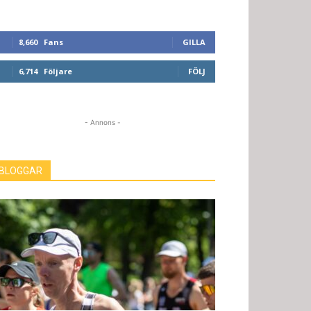
8,660
Fans
GILLA
6,714
Följare
FÖLJ
- Annons -
BLOGGAR