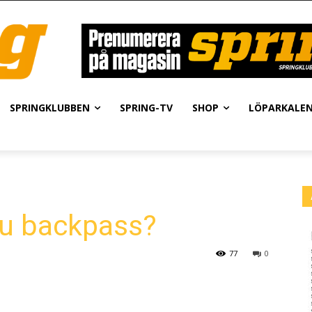
SPRINGKLUBBEN
SPRING-TV
SHOP
LÖPARKALE
du backpass?
77
0