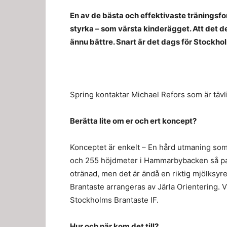
En av de bästa och effektivaste träningsfo
styrka – som värsta kinderägget. Att det des
ännu bättre. Snart är det dags för Stockho
Spring kontaktar Michael Refors som är täv
Berätta lite om er och ert koncept?
Konceptet är enkelt – En hård utmaning som 
och 255 höjdmeter i Hammarbybacken så pass
otränad, men det är ändå en riktig mjölksyr
Brantaste arrangeras av Järla Orientering. 
Stockholms Brantaste IF.
Hur och när kom det till?