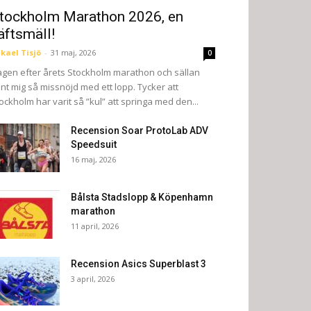
tockholm Marathon 2026, en
äftsmäll!
kael Tisjö
-
31 maj, 2026
0
gen efter årets Stockholm marathon och sällan
nt mig så missnöjd med ett lopp. Tycker att
ockholm har varit så ”kul” att springa med den...
Recension Soar ProtoLab ADV
Speedsuit
16 maj, 2026
Bålsta Stadslopp & Köpenhamn
marathon
11 april, 2026
Recension Asics Superblast 3
3 april, 2026