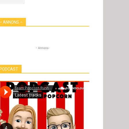
– ANNONS –
- Annons-
PODCAST