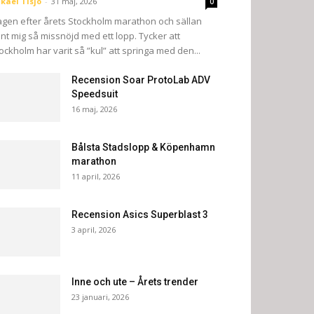
kael Tisjö
-
31 maj, 2026
0
gen efter årets Stockholm marathon och sällan
nt mig så missnöjd med ett lopp. Tycker att
ockholm har varit så ”kul” att springa med den...
Recension Soar ProtoLab ADV
Speedsuit
16 maj, 2026
Bålsta Stadslopp & Köpenhamn
marathon
11 april, 2026
Recension Asics Superblast 3
3 april, 2026
Inne och ute – Årets trender
23 januari, 2026