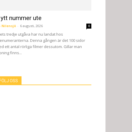
ytt nummer ute
 Nilensjö
-
6 augusti, 2026
0
ets tredje utgåva har nu landat hos
enumeranterna. Denna gången är det 100 sidor
d ett antal rörliga filmer dessutom. Gillar man
pning finns...
FÖLJ OSS