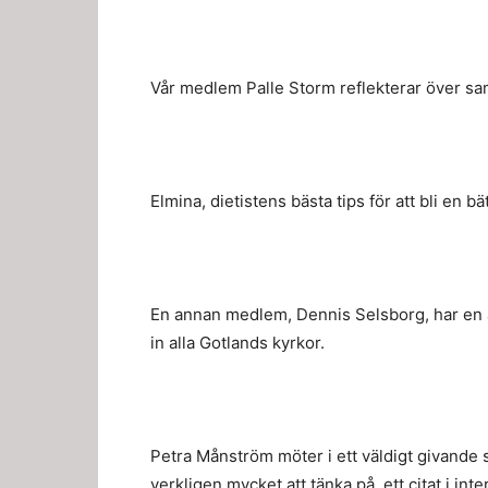
Vår medlem Palle Storm reflekterar över sa
Elmina, dietistens bästa tips för att bli en bä
En annan medlem, Dennis Selsborg, har en a
in alla Gotlands kyrkor.
Petra Månström möter i ett väldigt givande 
verkligen mycket att tänka på, ett citat i int