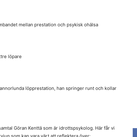
mbandet mellan prestation och psykisk ohälsa
ttre löpare
nnorlunda löpprestation, han springer runt och kollar
samtal Göran Kenttä som är idrottspsykolog. Här får vi
ervjun som kan vara värt att reflektera över: