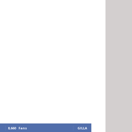
8,660
Fans
GILLA