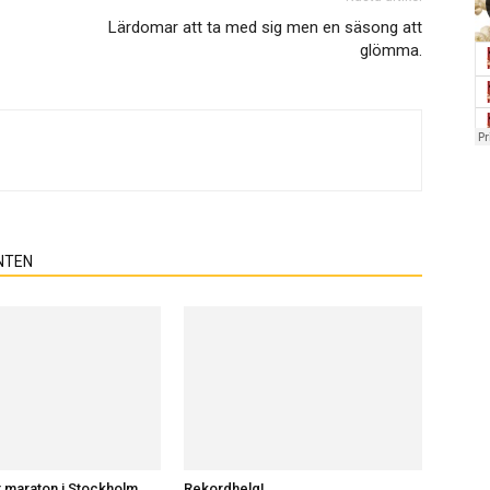
Lärdomar att ta med sig men en säsong att
glömma.
NTEN
 maraton i Stockholm
Rekordhelg!