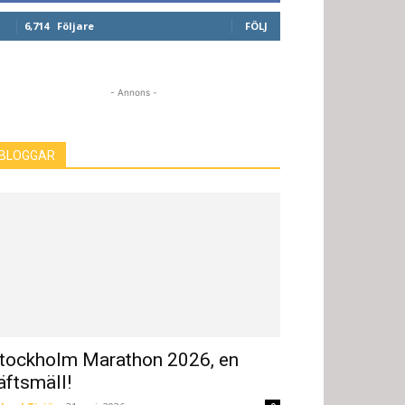
6,714
Följare
FÖLJ
- Annons -
BLOGGAR
tockholm Marathon 2026, en
äftsmäll!