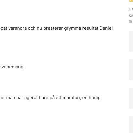
Mi
Da
kä
St
ppat varandra och nu presterar grymma resultat Daniel
t evenemang.
herman har agerat hare på ett maraton, en härlig