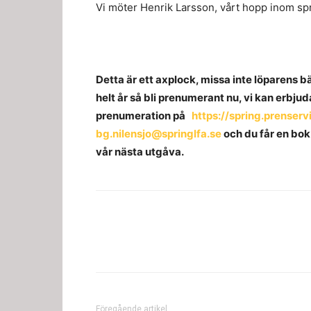
Vi möter Henrik Larsson, vårt hopp inom sp
Detta är ett axplock, missa inte löparens bä
helt år så bli prenumerant nu, vi kan erbj
prenumeration på
https://spring.prenserv
bg.nilensjo@springlfa.se
och du får en bok 
vår nästa utgåva.
Föregående artikel