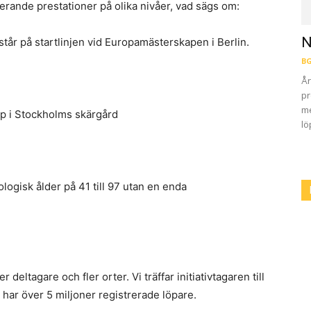
erande prestationer på olika nivåer, vad sägs om:
N
år på startlinjen vid Europamästerskapen i Berlin.
BG
År
pr
me
pp i Stockholms skärgård
lö
ologisk ålder på 41 till 97 utan en enda
deltagare och fler orter. Vi träffar initiativtagaren till
har över 5 miljoner registrerade löpare.