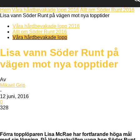
Hem
Våra hårdbevakade lopp 2016
Allt om Söder Runt 2016
Lisa vann Söder Runt på vägen mot nya topptider
Våra hårdbevakade lopp 2016
Allt om Söder Runt 2016
Våra hårdbevakade lopp
Lisa vann Söder Runt på
vägen mot nya topptider
Av
Mikael Grip
-
12 juni, 2016
0
328
Förra topplöparen Lisa McRae har fortfarande höga mål
med sin löpning. På lördagskvällen vann hon Söder Runt