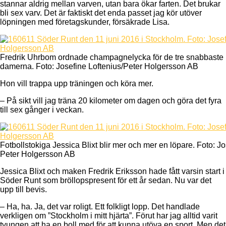
stannar aldrig mellan varven, utan bara ökar farten. Det brukar
bli sex varv. Det är faktiskt det enda passet jag kör utöver
löpningen med företagskunder, försäkrade Lisa.
Fredrik Uhrbom ordnade champagnelycka för de tre snabbaste 
damerna. Foto: Josefine Loftenius/Peter Holgersson AB
Hon vill trappa upp träningen och köra mer.
– På sikt vill jag träna 20 kilometer om dagen och göra det fyra
till sex gånger i veckan.
Fotbollstokiga Jessica Blixt blir mer och mer en löpare. Foto: Jo
Peter Holgersson AB
Jessica Blixt och maken Fredrik Eriksson hade fått varsin start i
Söder Runt som bröllopspresent för ett år sedan. Nu var det
upp till bevis.
– Ha, ha. Ja, det var roligt. Ett folkligt lopp. Det handlade
verkligen om ”Stockholm i mitt hjärta”. Förut har jag alltid varit
tvungen att ha en boll med för att kunna utöva en sport. Men det