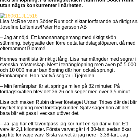
utan några konkurrenter i närheten.
Lisa McRae vann Söder Runt och siktar fortfarande på riktigt sna
Josefine Loftenius/Peter Holgersson AB
– Jag är nöjd. Ett kanonarrangemang med riktigt skön
stämning, betygsatte den förre detta landslagslöparen, då med
efternamnet Blommé.
Hennes meritlista är riktigt lång. Lisa har mängder med segrar i
svenska mästerskap. Mest i terränglöpning men även på 5 000-
och 10 000 meter banlöpning där hon också sprungit
Finnkampen. Hon har två segrar i Tjejmilen.
– Min femårsplan är att springa milen på 32 minuter. På
lördagskvällen blev det 36.26 och seger med över 3,5 minut.
Lisa och maken Rubin driver företaget Urban Tribes där det blir
mycket löpning med företagskunder. Själv säger hon att det
bara blir ett pass i veckan utöver det.
– Ja, jag har ett favoritpass jag kör runt en sjö där vi bor. Ett
varv är 2,1 kilometer. Första varvet går i 4.30-fart, sedan ökar
jag lite för varje varv. Sista varvet är jag nere i 3.38-fart. Jag