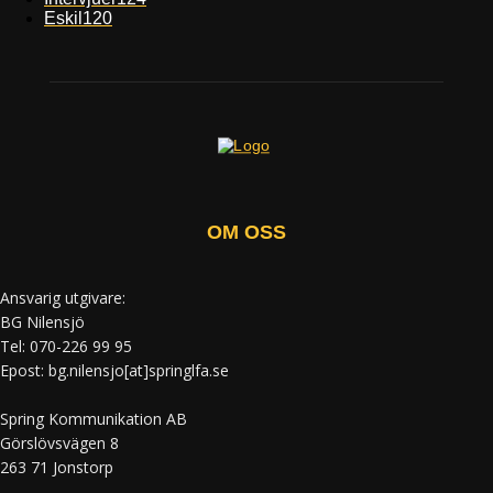
Eskil
120
OM OSS
Ansvarig utgivare:
BG Nilensjö
Tel: 070-226 99 95
Epost: bg.nilensjo[at]springlfa.se
Spring Kommunikation AB
Görslövsvägen 8
263 71 Jonstorp