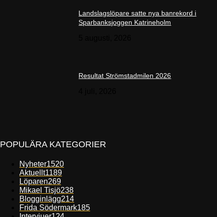
Landslagslöpare satte nya banrekord i
Sparbanksjoggen Katrineholm
5 augusti, 2026
Resultat Strömstadmilen 2026
4 juli, 2026
POPULÄRA KATEGORIER
Nyheter
1520
Aktuellt
1189
Löparen
269
Mikael Tisjö
238
Blogginlägg
214
Frida Södermark
185
Intervjuer
124