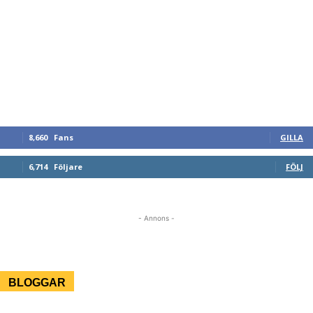
8,660
Fans
GILLA
6,714
Följare
FÖLJ
- Annons -
BLOGGAR