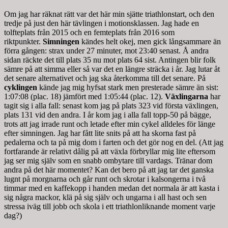
Om jag har räknat rätt var det här min sjätte triathlonstart, och den
tredje på just den här tävlingen i motionsklassen. Jag hade en
tolfteplats från 2015 och en femteplats från 2016 som
riktpunkter.
Simningen
kändes helt okej, men gick långsammare än
förra gången: strax under 27 minuter, mot 23:40 senast. Å andra
sidan räckte det till plats 35 nu mot plats 64 sist. Antingen blir folk
sämre på att simma eller så var det en längre sträcka i år. Jag lutar åt
det senare alternativet och jag ska återkomma till det senare. På
cyklingen
kände jag mig hyfsat stark men presterade sämre än sist:
1:07:08 (plac. 18) jämfört med 1:05:44 (plac. 12).
Växlingarna
har
tagit sig i alla fall: senast kom jag på plats 323 vid första växlingen,
plats 131 vid den andra. I år kom jag i alla fall topp-50 på bägge,
trots att jag irrade runt och letade efter min cykel alldeles för länge
efter simningen. Jag har fått lite snits på att ha skorna fast på
pedalerna och ta på mig dom i farten och det gör nog en del. (Att jag
fortfarande är relativt dålig på att växla förbryllar mig lite eftersom
jag ser mig själv som en snabb ombytare till vardags. Tränar dom
andra på det här momentet? Kan det bero på att jag tar det ganska
lugnt på morgnarna och går runt och skrotar i kalsongerna i två
timmar med en kaffekopp i handen medan det normala är att kasta i
sig några mackor, klä på sig själv och ungarna i all hast och sen
stressa iväg till jobb och skola i ett triathlonliknande moment varje
dag?)