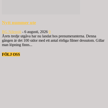
Nytt nummer ute
BG Nilensjö
-
6 augusti, 2026
0
Årets tredje utgåva har nu landat hos prenumeranterna. Denna
gången är det 100 sidor med ett antal rörliga filmer dessutom. Gillar
man löpning finns...
FÖLJ OSS