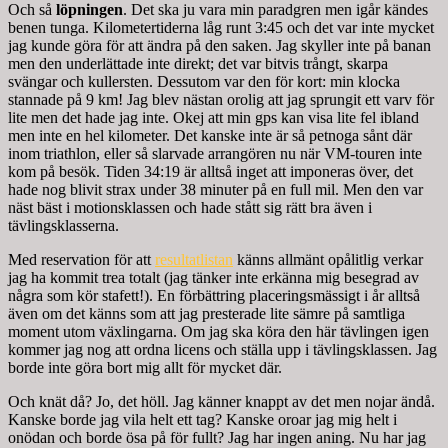
Och så
löpningen
. Det ska ju vara min paradgren men igår kändes
benen tunga. Kilometertiderna låg runt 3:45 och det var inte mycket
jag kunde göra för att ändra på den saken. Jag skyller inte på banan
men den underlättade inte direkt; det var bitvis trångt, skarpa
svängar och kullersten. Dessutom var den för kort: min klocka
stannade på 9 km! Jag blev nästan orolig att jag sprungit ett varv för
lite men det hade jag inte. Okej att min gps kan visa lite fel ibland
men inte en hel kilometer. Det kanske inte är så petnoga sånt där
inom triathlon, eller så slarvade arrangören nu när VM-touren inte
kom på besök. Tiden 34:19 är alltså inget att imponeras över, det
hade nog blivit strax under 38 minuter på en full mil. Men den var
näst bäst i motionsklassen och hade stått sig rätt bra även i
tävlingsklasserna.
Med reservation för att
resultatlistan
känns allmänt opålitlig verkar
jag ha kommit trea totalt (jag tänker inte erkänna mig besegrad av
några som kör stafett!). En förbättring placeringsmässigt i år alltså
även om det känns som att jag presterade lite sämre på samtliga
moment utom växlingarna. Om jag ska köra den här tävlingen igen
kommer jag nog att ordna licens och ställa upp i tävlingsklassen. Jag
borde inte göra bort mig allt för mycket där.
Och knät då? Jo, det höll. Jag känner knappt av det men nojar ändå.
Kanske borde jag vila helt ett tag? Kanske oroar jag mig helt i
onödan och borde ösa på för fullt? Jag har ingen aning. Nu har jag