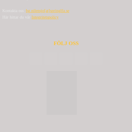
Kontakta oss:
bg.nilensjo[at]springlfa.se
Här hittar du vår
Integritetspolicy
FÖLJ OSS