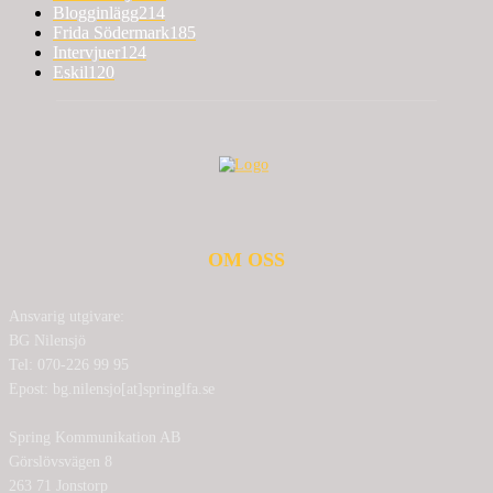
Blogginlägg
214
Frida Södermark
185
Intervjuer
124
Eskil
120
OM OSS
Ansvarig utgivare:
BG Nilensjö
Tel: 070-226 99 95
Epost: bg.nilensjo[at]springlfa.se
Spring Kommunikation AB
Görslövsvägen 8
263 71 Jonstorp