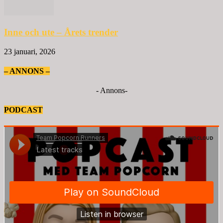
Inne och ute – Årets trender
23 januari, 2026
– ANNONS –
- Annons-
PODCAST