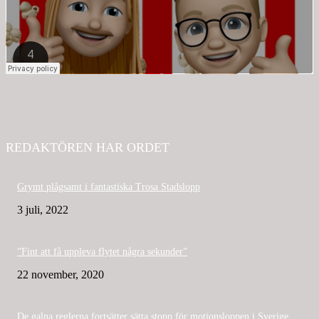
REDAKTÖREN HAR ORDET
Grymt plågsamt i fantastiska Trosa Stadslopp
3 juli, 2022
”Fint att få uppleva flytet några sekunder”
22 november, 2020
De galna reglerna fortsätter sätta stopp för motionsloppen i Sverige