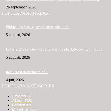
26 september, 2020
POPULÄRA ARTIKLAR
Bildspel Sparbanksjoggen Katrineholm 2026
5 augusti, 2026
Landslagslöpare satte nya banrekord i Sparbanksjoggen Katrineholm
5 augusti, 2026
Resultat Strömstadmilen 2026
4 juli, 2026
POPULÄRA KATEGORIER
Nyheter
1520
Aktuellt
1189
Löparen
269
Mikael Tisjö
238