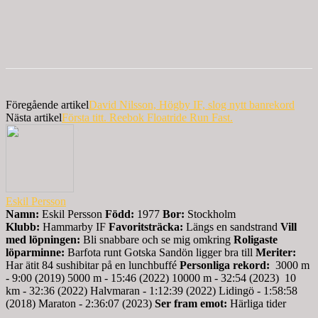
Föregående artikel
David Nilsson, Högby IF, slog nytt banrekord
Nästa artikel
Första titt. Reebok Floatride Run Fast.
Eskil Persson
Namn:
Eskil Persson
Född:
1977
Bor:
Stockholm
Klubb:
Hammarby IF
Favoritsträcka:
Längs en sandstrand
Vill
med löpningen:
Bli snabbare och se mig omkring
Roligaste
löparminne:
Barfota runt Gotska Sandön ligger bra till
Meriter:
Har ätit 84 sushibitar på en lunchbuffé
Personliga rekord:
3000 m
- 9:00 (2019) 5000 m - 15:46 (2022) 10000 m - 32:54 (2023) 10
km - 32:36 (2022) Halvmaran - 1:12:39 (2022) Lidingö - 1:58:58
(2018) Maraton - 2:36:07 (2023)
Ser fram emot:
Härliga tider