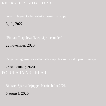
REDAKTÖREN HAR ORDET
Grymt plågsamt i fantastiska Trosa Stadslopp
3 juli, 2022
”Fint att få uppleva flytet några sekunder”
22 november, 2020
De galna reglerna fortsätter sätta stopp för motionsloppen i Sverige
26 september, 2020
POPULÄRA ARTIKLAR
Bildspel Sparbanksjoggen Katrineholm 2026
5 augusti, 2026