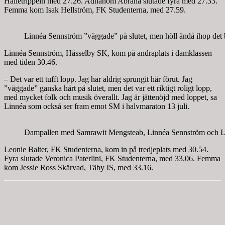
Hälletrippeln med 27.26. Adhanom Abraha slutade fyra med 27.33.
Femma kom Isak Hellström, FK Studenterna, med 27.59.
Linnéa Sennström ”väggade” på slutet, men höll ändå ihop det br
Linnéa Sennström, Hässelby SK, kom på andraplats i damklassen
med tiden 30.46.
– Det var ett tufft lopp. Jag har aldrig sprungit här förut. Jag
”väggade” ganska hårt på slutet, men det var ett riktigt roligt lopp,
med mycket folk och musik överallt. Jag är jättenöjd med loppet, sa
Linnéa som också ser fram emot SM i halvmaraton 13 juli.
Dampallen med Samrawit Mengsteab, Linnéa Sennström och Leo
Leonie Balter, FK Studenterna, kom in på tredjeplats med 30.54.
Fyra slutade Veronica Paterlini, FK Studenterna, med 33.06. Femma
kom Jessie Ross Skärvad, Täby IS, med 33.16.