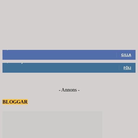
8,660
Fans
GILLA
6,714
Följare
FÖLJ
- Annons -
BLOGGAR