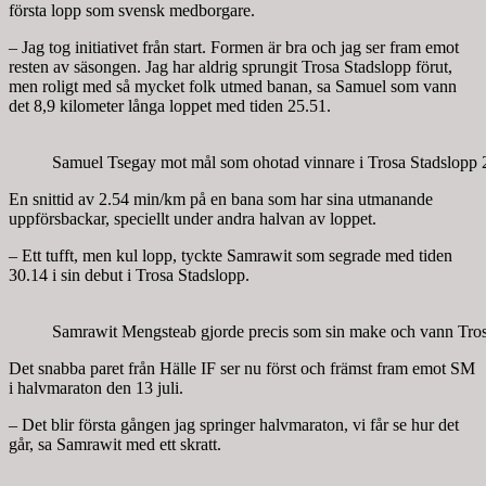
första lopp som svensk medborgare.
– Jag tog initiativet från start. Formen är bra och jag ser fram emot
resten av säsongen. Jag har aldrig sprungit Trosa Stadslopp förut,
men roligt med så mycket folk utmed banan, sa Samuel som vann
det 8,9 kilometer långa loppet med tiden 25.51.
Samuel Tsegay mot mål som ohotad vinnare i Trosa Stadslopp 
En snittid av 2.54 min/km på en bana som har sina utmanande
uppförsbackar, speciellt under andra halvan av loppet.
– Ett tufft, men kul lopp, tyckte Samrawit som segrade med tiden
30.14 i sin debut i Trosa Stadslopp.
Samrawit Mengsteab gjorde precis som sin make och vann Tros
Det snabba paret från Hälle IF ser nu först och främst fram emot SM
i halvmaraton den 13 juli.
– Det blir första gången jag springer halvmaraton, vi får se hur det
går, sa Samrawit med ett skratt.