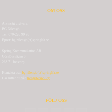
OM OSS
Ansvarig utgivare:
BG Nilensjö
Tel: 070-226 99 95
Epost: bg.nilensjo[at]springlfa.se
Spring Kommunikation AB
Görslövsvägen 8
263 71 Jonstorp
Kontakta oss:
bg.nilensjo[at]springlfa.se
Här hittar du vår
Integritetspolicy
FÖLJ OSS