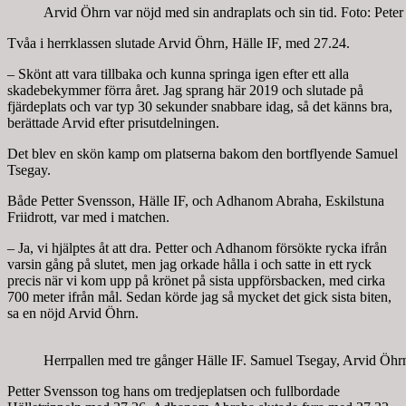
Arvid Öhrn var nöjd med sin andraplats och sin tid. Foto: Pete
Tvåa i herrklassen slutade Arvid Öhrn, Hälle IF, med 27.24.
– Skönt att vara tillbaka och kunna springa igen efter ett alla
skadebekymmer förra året. Jag sprang här 2019 och slutade på
fjärdeplats och var typ 30 sekunder snabbare idag, så det känns bra,
berättade Arvid efter prisutdelningen.
Det blev en skön kamp om platserna bakom den bortflyende Samuel
Tsegay.
Både Petter Svensson, Hälle IF, och Adhanom Abraha, Eskilstuna
Friidrott, var med i matchen.
– Ja, vi hjälptes åt att dra. Petter och Adhanom försökte rycka ifrån
varsin gång på slutet, men jag orkade hålla i och satte in ett ryck
precis när vi kom upp på krönet på sista uppförsbacken, med cirka
700 meter ifrån mål. Sedan körde jag så mycket det gick sista biten,
sa en nöjd Arvid Öhrn.
Herrpallen med tre gånger Hälle IF. Samuel Tsegay, Arvid Öhrn
Petter Svensson tog hans om tredjeplatsen och fullbordade