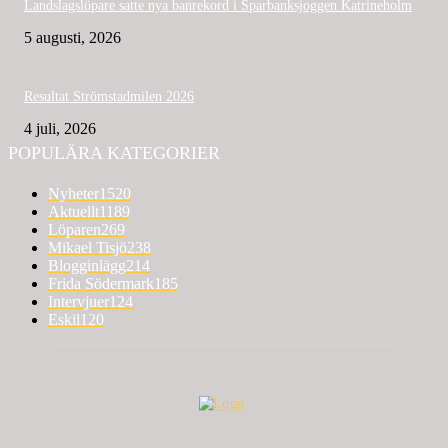
Landslagslöpare satte nya banrekord i Sparbanksjoggen Katrineholm
5 augusti, 2026
Resultat Strömstadmilen 2026
4 juli, 2026
POPULÄRA KATEGORIER
Nyheter
1520
Aktuellt
1189
Löparen
269
Mikael Tisjö
238
Blogginlägg
214
Frida Södermark
185
Intervjuer
124
Eskil
120