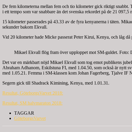
De fem kilometerna mellan fem och tio kilometer gick riktigt snabbt.
i ett tempo som var snabbare än det svenska rekordet på de 21 097,5 
15 kilometer passerades på 43.33 av de fyra kenyanerna i täten. Mik
sekunder bakom Ekvall.
Vid 20 kilometer hade Micke passerat Peter Kirui, Kenya, och låg då på
Mikael Ekvall flög fram över upploppet mot SM-guldet. Foto:
Det var en märkbart nöjd Mikael Ekvall som tog emot publikens jubel
Abraham Adhanom, Eskilstuna FI, med 1.04.50, som också är nytt sve
med 1.05.21. Femma i SM-klassen kom Johan Fagerberg, Tjalve IF N
Segern gick till Shadrack Kimining, Kenya, med 1.01.31.
Resultat, GöteborgsVarvet 2018:
Resultat, SM halvmaraton 2018:
TAGGAR
GöteborgsVarvet