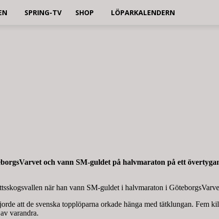
EN
SPRING-TV
SHOP
LÖPARKALENDERN
eborgsVarvet och vann SM-guldet på halvmaraton på ett övertygan
ottsskogsvallen när han vann SM-guldet i halvmaraton i GöteborgsVarv
a gjorde att de svenska topplöparna orkade hänga med tätklungan. Fem
av varandra.