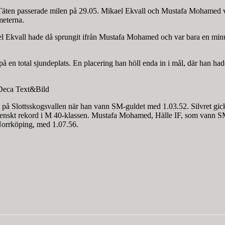
 Täten passerade milen på 29.05. Mikael Ekvall och Mustafa Mohamed va
meterna.
ael Ekvall hade då sprungit ifrån Mustafa Mohamed och var bara en minu
 en total sjundeplats. En placering han höll enda in i mål, där han hade 
 Deca Text&Bild
 på Slottsskogsvallen när han vann SM-guldet med 1.03.52. Silvret gi
nskt rekord i M 40-klassen. Mustafa Mohamed, Hälle IF, som vann SM-gu
orrköping, med 1.07.56.