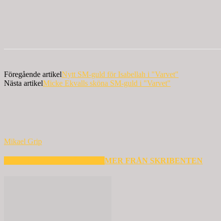
Föregående artikel
Nytt SM-guld för Isabellah i "Varvet"
Nästa artikel
Micke Ekvalls sköna SM-guld i "Varvet"
Mikael Grip
RELATERADE ARTIKLAR
MER FRÅN SKRIBENTEN