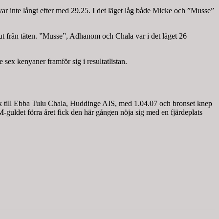
r inte långt efter med 29.25. I det läget låg både Micke och ”Musse”
t från täten. ”Musse”, Adhanom och Chala var i det läget 26
sex kenyaner framför sig i resultatlistan.
ck till Ebba Tulu Chala, Huddinge AIS, med 1.04.07 och bronset knep
ldet förra året fick den här gången nöja sig med en fjärdeplats