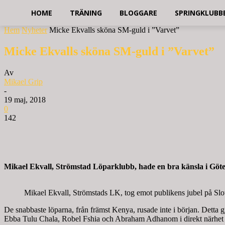
HOME
TRÄNING
BLOGGARE
SPRINGKLUBB
Hem
Nyheter
Micke Ekvalls sköna SM-guld i ”Varvet”
Micke Ekvalls sköna SM-guld i ”Varvet”
Av
Mikael Grip
-
19 maj, 2018
0
142
Mikael Ekvall, Strömstad Löparklubb, hade en bra känsla i Göt
Mikael Ekvall, Strömstads LK, tog emot publikens jubel på Sl
De snabbaste löparna, från främst Kenya, rusade inte i början. Dett
Ebba Tulu Chala, Robel Fshia och Abraham Adhanom i direkt närhet 