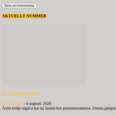
AKTUELLT NUMMER
Nytt nummer ute
BG Nilensjö
-
6 augusti, 2026
0
Årets tredje utgåva har nu landat hos prenumeranterna. Denna gången ä