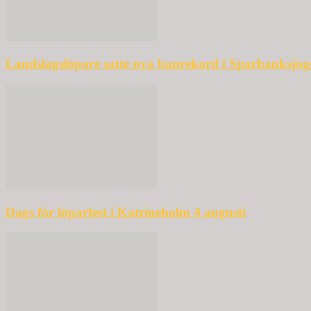
Landslagslöpare satte nya banrekord i Sparbanksjo
Dags för löparfest i Katrineholm 4 augusti