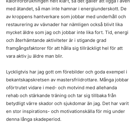
kaloriförbrukningen helt klart, så det gäller att ligga i även
med ätandet, så man inte hamnar i energiunderskott. De
av kroppens hantverkare som jobbar med underhåll och
restaurering av vävnader har nämligen också blivit lika
mycket äldre som jag och jobbar inte lika fort. Tid, energi
och återhämtande aktiviteter är i stigande grad
framgångsfaktorer för att hålla sig tillräckligt hel för att
vara aktiv ju äldre man blir.
Lyckligtvis har jag gott om förebilder och goda exempel i
bekantskapskretsen av mastersfriidrottare. Många jobbar
oförtrutet vidare i med- och motvind med allehanda
rehab och stärkande träning och tar sig tillbaka från
betydligt värre skador och sjukdomar än jag. Det har varit
en stor inspirations- och motivationskälla för mig under
denna långa skadeperiod.