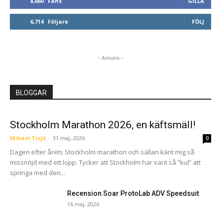
8,660
Fans
GILLA
6,714
Följare
FÖLJ
- Annons -
BLOGGAR
Stockholm Marathon 2026, en käftsmäll!
Mikael Tisjö
-
31 maj, 2026
0
Dagen efter årets Stockholm marathon och sällan känt mig så
missnöjd med ett lopp. Tycker att Stockholm har varit så ”kul” att
springa med den...
Recension Soar ProtoLab ADV Speedsuit
16 maj, 2026