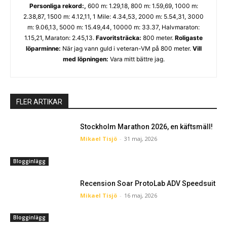
Personliga rekord:,
600 m: 1.29,18, 800 m: 1.59,69, 1000 m:
2.38,87, 1500 m: 4.12,11, 1 Mile: 4.34,53, 2000 m: 5.54,31, 3000
m: 9.06,13, 5000 m: 15.49,44, 10000 m: 33.37, Halvmaraton:
1.15,21, Maraton: 2.45,13.
Favoritsträcka:
800 meter.
Roligaste
löparminne:
När jag vann guld i veteran-VM på 800 meter.
Vill
med löpningen:
Vara mitt bättre jag.
FLER ARTIKAR
Stockholm Marathon 2026, en käftsmäll!
Mikael Tisjö
-
31 maj, 2026
Blogginlägg
Recension Soar ProtoLab ADV Speedsuit
Mikael Tisjö
-
16 maj, 2026
Blogginlägg