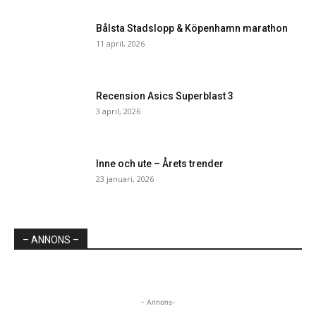
Bålsta Stadslopp & Köpenhamn marathon
11 april, 2026
Recension Asics Superblast 3
3 april, 2026
Inne och ute – Årets trender
23 januari, 2026
– ANNONS –
- Annons-