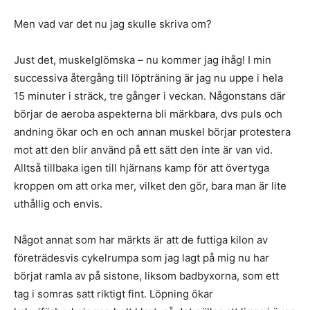
Men vad var det nu jag skulle skriva om?
Just det, muskelglömska – nu kommer jag ihåg! I min
successiva återgång till löpträning är jag nu uppe i hela
15 minuter i sträck, tre gånger i veckan. Någonstans där
börjar de aeroba aspekterna bli märkbara, dvs puls och
andning ökar och en och annan muskel börjar protestera
mot att den blir använd på ett sätt den inte är van vid.
Alltså tillbaka igen till hjärnans kamp för att övertyga
kroppen om att orka mer, vilket den gör, bara man är lite
uthållig och envis.
Något annat som har märkts är att de futtiga kilon av
företrädesvis cykelrumpa som jag lagt på mig nu har
börjat ramla av på sistone, liksom badbyxorna, som ett
tag i somras satt riktigt fint. Löpning ökar