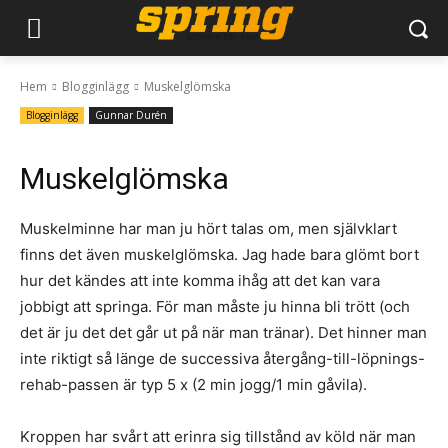
Hem
Blogginlägg
Muskelglömska
Blogginlägg
Gunnar Durén
Muskelglömska
Muskelminne har man ju hört talas om, men självklart
finns det även muskelglömska. Jag hade bara glömt bort
hur det kändes att inte komma ihåg att det kan vara
jobbigt att springa. För man måste ju hinna bli trött (och
det är ju det det går ut på när man tränar). Det hinner man
inte riktigt så länge de successiva återgång-till-löpnings-
rehab-passen är typ 5 x (2 min jogg/1 min gåvila).
Kroppen har svårt att erinra sig tillstånd av köld när man