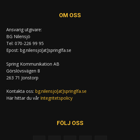
OM OSS
Ansvarig utgivare:
BG Nilensjö
Tel: 070-226 99 95
Epost: bg.nilensjo[at]springlfa.se
Spring Kommunikation AB
Görslövsvägen 8
263 71 Jonstorp
Kontakta oss:
bg.nilensjo[at]springlfa.se
Här hittar du vår
Integritetspolicy
FÖLJ OSS