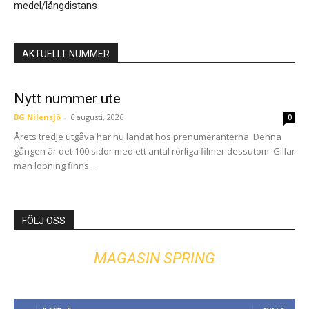
medel/långdistans
AKTUELLT NUMMER
Nytt nummer ute
BG Nilensjö
-
6 augusti, 2026
0
Årets tredje utgåva har nu landat hos prenumeranterna. Denna
gången är det 100 sidor med ett antal rörliga filmer dessutom. Gillar
man löpning finns...
FÖLJ OSS
MAGASIN SPRING