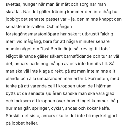
svettas, hunger när man är mätt och sorg när man
skrattar. När det gäller träning kommer den inte ihåg hur
jobbigt det senaste passet var – ja, den minns knappt den
senaste intervallen. Och mången
förstagångsmaratonlöpare har säkert utbrustit ”aldrig
mer” vid målgång, bara för att några minuter senare
mumla något om ”fast Berlin är ju så trevligt till fots”.
Något liknande gäller säkert barnafödande och tur är väl
det, annars hade nog många av oss inte funnits till. Så
man ska väl inte klaga direkt, på att man inte minns allt
elände och alla umbäranden man erfarit. Förresten, med
tanke på att varenda cell i kroppen utom de i hjärnan
bytts ut de senaste sju åren kanske man ska vara glad
och tacksam att kroppen över huvud taget kommer ihåg
hur man går, springer, cyklar, andas och kokar kaffe.
Särskilt det sista, annars skulle det inte bli mycket gjort
på jobbet heller.