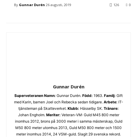
By
Gunnar Durén
26 augusti, 2019
126
0
Gunnar Durén
Superveteranen
Namn:
Gunnar Durén.
Född:
1963.
Familj:
Gift
med Karin, barnen Joel och Rebecka sedan tidigare.
Arbete:
IT-
tjänsteman på Skatteverket.
Klubb:
Hässelby SK.
Tränare:
Johan Engholm.
Meriter:
Veteran-VM: Guld M45 800 meter
inomhus 2012, brons på 3000 meter i samma mästerskap, Guld
M50 800 meter utomhus 2013, Guld M50 800 meter och 1500
meter inomhus 2014, 24 VSM-guld. Slagit 29 svenska rekord.