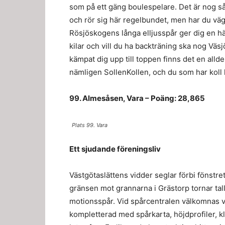
som på ett gäng boulespelare. Det är nog så
och rör sig här regelbundet, men har du väg
Rösjöskogens långa elljusspår ger dig en hä
kilar och vill du ha backträning ska nog Vä
kämpat dig upp till toppen finns det en allde
nämligen SollenKollen, och du som har koll 
99. Almesåsen, Vara – Poäng: 28,865
Plats 99. Vara
Ett sjudande föreningsliv
Västgötaslättens vidder seglar förbi fönstre
gränsen mot grannarna i Grästorp tornar tal
motionsspår. Vid spårcentralen välkomnas vi 
kompletterad med spårkarta, höjdprofiler, kl