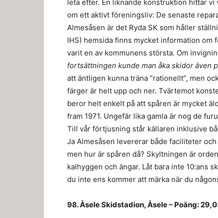
leta efter. En liknande konstruktion hittar v
om ett aktivt föreningsliv: De senaste repar
Almesåsen är det Ryda SK som håller ställni
IHS) hemsida finns mycket information om 
varit en av kommunens största. Om invignin
fortsättningen kunde man åka skidor även på 
att äntligen kunna träna ”rationellt”, men oc
färger är helt upp och ner. Tvärtemot konste
beror helt enkelt på att spåren är mycket äl
fram 1971. Ungefär lika gamla är nog de fur
Till vår förtjusning står källaren inklusive
Ja Almesåsen levererar både faciliteter och 
men hur är spåren då? Skyltningen är ordent
kalhyggen och ängar. Låt bara inte 10:ans sk
du inte ens kommer att märka när du någon
98. Åsele Skidstadion, Åsele – Poäng: 29,