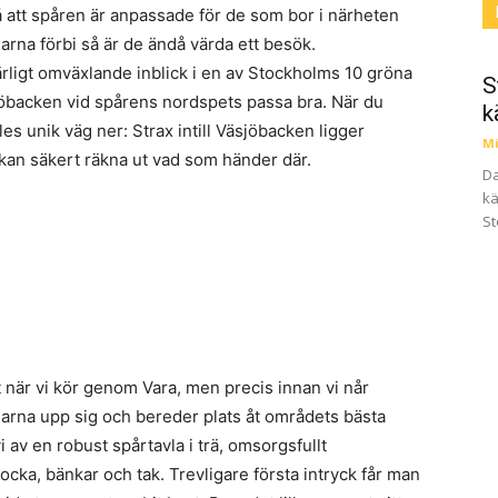
 att spåren är anpassade för de som bor i närheten
arna förbi så är de ändå värda ett besök.
rligt omväxlande inblick i en av Stockholms 10 gröna
S
sjöbacken vid spårens nordspets passa bra. När du
k
les unik väg ner: Strax intill Väsjöbacken ligger
Mi
kan säkert räkna ut vad som händer där.
Da
kä
St
t när vi kör genom Vara, men precis innan vi når
larna upp sig och bereder plats åt områdets bästa
av en robust spårtavla i trä, omsorgsfullt
ocka, bänkar och tak. Trevligare första intryck får man