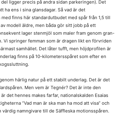
ll del ligger precis på andra sidan parkeringen). Det
 ha ens i sina glansdagar. Så vad är det
 med finns här standardutbudet med spår från 1,5 till
 av modell äldre, men båda gör sitt jobb på ett
 konsekvent lager stenmjöl som maler fram genom gran-
n. Vi springer femman som är dragen likt en förvriden
rmast samhället. Det låter tufft, men höjdprofilen är
underlag finns på 10-kilometersspåret som efter en
kogssluttning.
enom härlig natur på ett stabilt underlag. Det är det
dardspåren. Men vem är Tegnér? Det är inte den
är det hennes makes farfar, nationalskalden Esaias
tigheterna “Vad man är ska man ha mod att visa” och
n värdig namngivare till de Säffleska motionsspåren.