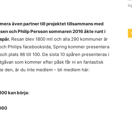
lö
umera även partner till projektet tillsammans med
sen och Philip Persson sommaren 2016 åkte runt i
spår.
Resan blev 1800 mil och alla 290 kommuner är
 och Philips facebooksida, Spring kommer presentera
ch plats 96 till 100. De sista 10 spåren presenteras i
tgåvan som kommer efter påsk får ni en fantastisk
nte den, är du inte medlem – bli medlem här:
100 kan börja:
,860