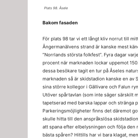
Plats 98. Åsele
Bakom fasaden
För plats 98 tar vi ett långt kliv norrut till m
Ångermanälvens strand är kanske mest känd 
”Norrlands största folkfest”. Fyra dagar va
procent när marknaden lockar uppemot 150.
dessa besökare tagit en tur på Åseles natursk
marknaden så är skidstadion kanske en av 
sina större kollegor i Gällivare och Falun ry
Utöver spårtavlan (som inte säger särskilt 
tapetserad med barska lappar och stränga pa
Parkeringsmöjligheter finns det däremot 
skulle hitta till den anspråkslösa skidstadion
att spana efter elbelysningen och följa den 
bästa spåren? Hittills har vi bara klagat, m