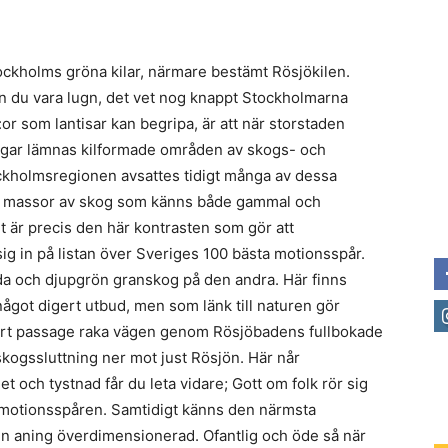
Stockholms gröna kilar, närmare bestämt Rösjökilen.
kan du vara lugn, det vet nog knappt Stockholmarna
or som lantisar kan begripa, är att när storstaden
vägar lämnas kilformade områden av skogs- och
ockholmsregionen avsattes tidigt många av dessa
et massor av skog som känns både gammal och
 är precis den här kontrasten som gör att
 in på listan över Sveriges 100 bästa motionsspår.
ida och djupgrön granskog på den andra. Här finns
ågot digert utbud, men som länk till naturen gör
 kort passage raka vägen genom Rösjöbadens fullbokade
lskogssluttning ner mot just Rösjön. Här når
t och tystnad får du leta vidare; Gott om folk rör sig
motionsspåren. Samtidigt känns den närmsta
en aning överdimensionerad. Ofantlig och öde så när