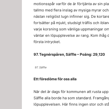
motionsspår varför de är förtjänta av sin pl
tallmo med flera inslag av mysiga myrar och 
nästan religiöst lugn infinner sig. De korta
fortsätter på mjukt, studsigt träflis och ibl
varje korsning som vänliga uppmaningar om v
väntar en löpupplevelse av rang. Kom ihåg de
första intrycket.
97. Tegnérspåren, Säffle – Poäng: 29,120
97. Säffle
Ett föredöme för oss alla
När det är dags för kommunen att rusta up
Säffle alla borde ha som standard. Framgångs
löpupplevelsen. Här finns ingen stor och st