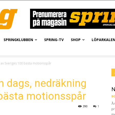
SPRINGKLUBBEN
SPRING-TV
SHOP
LÖPARKALE
g av Sveriges 100 bästa motionsspår
en dags, nedräkning
N
 bästa motionsspår
BG
År
390
1
pr
me