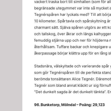
vackert traska bort till simhallen (som för a
begränsade utegymmet var inte så mycket att
Tegnérspåren har lyckats med? Till att börja
10 kilometer. Spårtavla och spårskyltning är
charmant sätt. Själva spåren utgörs av ett
och tallskog, över åkrar och längs kalhygge
femuddig stjärna upp och ner för höjderna nä
återhållsam. Tuffare backar och knepigare 
åkerpassage börjar klättra upp för en lång s
Stadsnära, välskyltade och varierande spår g
som gör Tegnérspåren till de perfekta stan
berömda tonsättaren Alice Tegnér. Däremot 
Tegnér som bland annat kläckt ur sig förnuf
“Det dunkelt sagda är det dunkelt tänkta”. E
96. Bunketorp, Mölndal – Poäng: 29,123