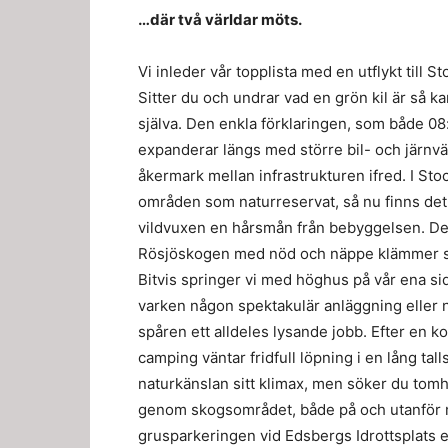
…där två världar möts.
Vi inleder vår topplista med en utflykt till 
Sitter du och undrar vad en grön kil är så 
själva. Den enkla förklaringen, som både 08:
expanderar längs med större bil- och järn
åkermark mellan infrastrukturen ifred. I St
områden som naturreservat, så nu finns d
vildvuxen en hårsmån från bebyggelsen. Det
Rösjöskogen med nöd och näppe klämmer sig
Bitvis springer vi med höghus på vår ena s
varken någon spektakulär anläggning eller n
spåren ett alldeles lysande jobb. Efter en
camping väntar fridfull löpning i en lång tal
naturkänslan sitt klimax, men söker du tomhe
genom skogsområdet, både på och utanför 
grusparkeringen vid Edsbergs Idrottsplats 