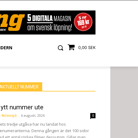
NDERN
0,00 SEK
AKTUELLT NUMMER
ytt nummer ute
 Nilensjö
-
6 augusti, 2026
0
ets tredje utgåva har nu landat hos
enumeranterna. Denna gången är det 100 sidor
d ett antal rörliga filmer dessutom. Gillar man