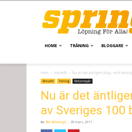
HOME
TRÄNING
BLOGGARE
Hem
Aktuellt
Nu är det äntligen dags, nedräknin
Aktuellt
Träning
Motionsspår
Nu är det äntlig
av Sveriges 100
Av
BG Nilensjö
-
28 mars, 2017