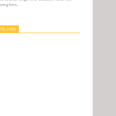
pning finns...
FÖLJ OSS