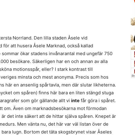
ittersta Norrland. Den lilla staden Åsele vid
för att husera Åsele Marknad, också kallad
rje sommar ökar stadens invånarantal med ungefär 750
000 besökare. Säkerligen har en och annan av alla
öna motionsspår, eller? I stark kontrast till
Sveriges minsta och mest anonyma. Precis som hos
ms här en ansenlig spårtavla, men där slutar likheterna.
mycket om spåren) finns här bara en liten stängd stuga
ragrafer som gör gällande allt vi
inte
får göra i spåret.
gott om. Även om marknadsbesökarna mot förmodan
 är det inte säkert att de hittar själva spåren. Knepet är
medurs. Men vänta nu, det här var väl listan över de
en bara lugn. Bortom det täta skogsbrynet visar Åseles