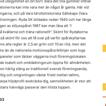
i vid utegymmet en bit bort. Bara det lilla gymmet vittnar
ationerna kan inte vara mer än något år gamla. Här vid
ngarna, och på Vara Idrottshistoriska Sällskaps (Vara
föreningen. Ryda SK bildades redan 1940 och har länge
gen av elljusspåret 1967 kan man läsa att
“I
kvällarna och träna rationellt”.
Skönt för Rydaborna
kså skönt för oss att få svar på varför spårskyltarnas
ns alla regler är 2,5:an grön och 10:an röd, men det
dre än de nationella motionsspårsriktlinjer som togs
upaneler som täcker väggarna inuti föreningslokalen.
 både toalett och omklädningsrum öppna för allmänheten.
en härlig släng av traditionell svensk föreningsanda,
lig och omgivningen växlar friskt mellan tallmo,
arpa höjdprofil avskräcka dig, sannolikheten är stor att
stans halvvägs passerar den hösta toppen.
033