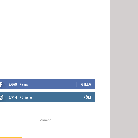
8,660
Fans
GILLA
6,714
Följare
FÖLJ
- Annons -