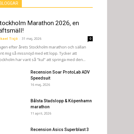
BLOGGAR
tockholm Marathon 2026, en
äftsmäll!
kael Tisjö
-
31 maj, 2026
0
gen efter årets Stockholm marathon och sällan
nt mig så missnöjd med ett lopp. Tycker att
ockholm har varit så ”kul” att springa med den...
Recension Soar ProtoLab ADV
Speedsuit
16 maj, 2026
Bålsta Stadslopp & Köpenhamn
marathon
11 april, 2026
Recension Asics Superblast 3