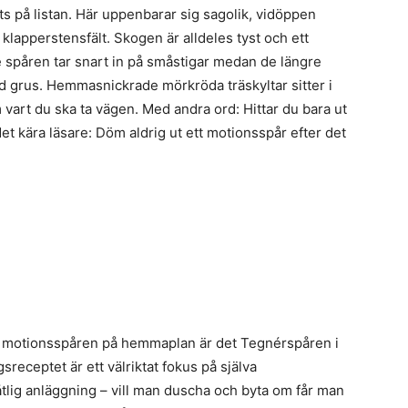
ats på listan. Här uppenbarar sig sagolik, vidöppen
klapperstensfält. Skogen är alldeles tyst och ett
re spåren tar snart in på småstigar medan de längre
and grus. Hemmasnickrade mörkröda träskyltar sitter i
art du ska ta vägen. Med andra ord: Hittar du bara ut
t kära läsare: Döm aldrig ut ett motionsspår efter det
p motionsspåren på hemmaplan är det Tegnérspåren i
receptet är ett välriktat fokus på själva
åtlig anläggning – vill man duscha och byta om får man