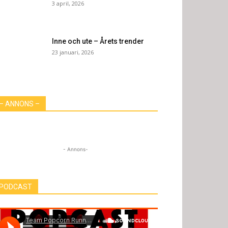
3 april, 2026
Inne och ute – Årets trender
23 januari, 2026
– ANNONS –
- Annons-
PODCAST