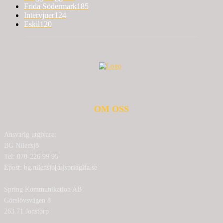
Frida Södermark
185
Intervjuer
124
Eskil
120
OM OSS
Ansvarig utgivare:
BG Nilensjö
Tel: 070-226 99 95
Epost: bg.nilensjo[at]springlfa.se
Spring Kommunikation AB
Görslövsvägen 8
263 71 Jonstorp