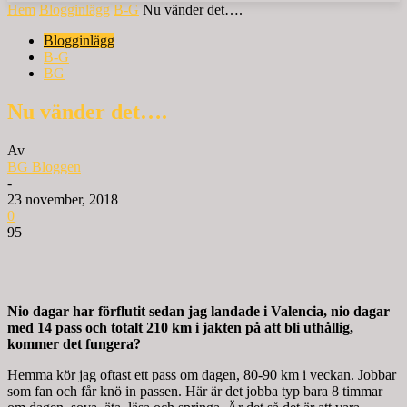
Hem
Blogginlägg
B-G
Nu vänder det….
Blogginlägg
B-G
BG
Nu vänder det….
Av
BG Bloggen
-
23 november, 2018
0
95
Nio dagar har förflutit sedan jag landade i Valencia, nio dagar
med 14 pass och totalt 210 km i jakten på att bli uthållig,
kommer det fungera?
Hemma kör jag oftast ett pass om dagen, 80-90 km i veckan. Jobbar
som fan och får knö in passen. Här är det jobba typ bara 8 timmar