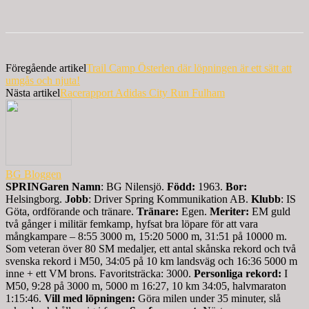
Föregående artikel
Trail Camp Österlen där löpningen är ett sätt att
umgås och njuta!
Nästa artikel
Racerapport Adidas City Run Fulham
BG Bloggen
SPRINGaren
Namn
: BG Nilensjö.
Född:
1963.
Bor:
Helsingborg.
Jobb
: Driver Spring Kommunikation AB.
Klubb
: IS
Göta, ordförande och tränare.
Tränare:
Egen.
Meriter:
EM guld
två gånger i militär femkamp, hyfsat bra löpare för att vara
mångkampare – 8:55 3000 m, 15:20 5000 m, 31:51 på 10000 m.
Som veteran över 80 SM medaljer, ett antal skånska rekord och två
svenska rekord i M50, 34:05 på 10 km landsväg och 16:36 5000 m
inne + ett VM brons. Favoritsträcka: 3000.
Personliga rekord:
I
M50, 9:28 på 3000 m, 5000 m 16:27, 10 km 34:05, halvmaraton
1:15:46.
Vill med löpningen:
Göra milen under 35 minuter, slå