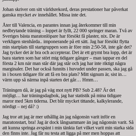
Johan skriver om sitt världsrekord, deras prestationer har påverkat
ganska mycket av innehållet. Missa inte det.
Åter till Valencia, en parantes innan jag återkommer till min
nedbrytande träning – loppet är fyllt, 22 000 springer maran. Två av
Sveriges bästa maratonlöpare har försökt få plaster, nix. De är
verkligen stenhårda.. imponerande på ett sätt. Jag har försökt flytta
min startplats till startgruppen som är före min 2:50-58, inte går det?
Jag tycker det är bra och accepterar. Det är ett grymt bra lopp, det är
bara starten som har stört mig tidigare gånger – man tappar en del
första 2 km när man står där jag står och jag har inte riktigt några
marginaler. Det har också funnits i huvudet under passen, ska jag gå
in i boxen tidigare för att få en bra plats? Mitt signum är, sist in…
värm upp så närma inpå starten det går… Hmm…
Träningen då, är jag på väg mot nytt PB? Sub 2.48? Är det
möjligt… har träningsdagbok, jag har statistik på mina tidigare
maror med 5km tiderna. Det blir mycket tittande, kalkylerande,
nördigt – nej då? :)
Jag tror att jag är mer uthållig än jag någonsin varit inför en
maratonstart, bra! Jag är dock långsammare än jag någonsin varit. Så
att kunna springa avspänt i min tänkta fart vilket varit min starka sida
den finns inte. Jag får nu testa att ligga på mer men hoppas att