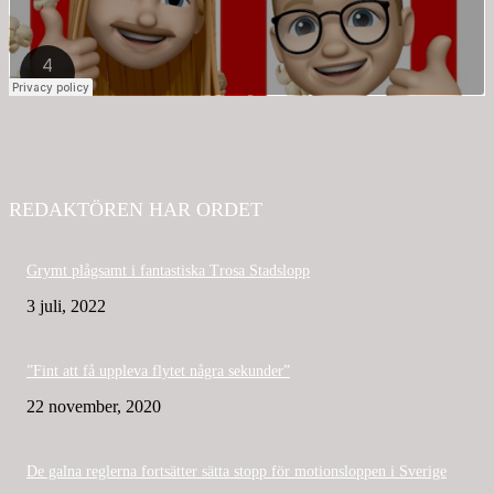
REDAKTÖREN HAR ORDET
Grymt plågsamt i fantastiska Trosa Stadslopp
3 juli, 2022
”Fint att få uppleva flytet några sekunder”
22 november, 2020
De galna reglerna fortsätter sätta stopp för motionsloppen i Sverige