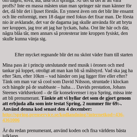
om dagen, sova, äta, läsa och springa. Är det så det är att vara
proffs? Inte en massa måsten utan man springer när man känner för
det, då blir det i ljuset förstås. En ynnest även om det blir lite ensamt
och lite enformigt, men 18 dagar med fokus det fixar man. De första
nio är avklarade, det var de dagarna jag skulle använda för att bryta
ner kroppen, jag tror att jag har lyckats, haha. Ont lite här och där,
några blåa tår, men annars så protesterar inte kroppen fysiskt, den
skulle kunna vänja sig.
Efter mycket regnande blir det nu skönt väder fram till starten
Mina pass är i princip uteslutande med musik i öronen och med
tankar på loppet, otroligt att man kan bli så målstyrd. Vad ska jag ha
efter 5km, efter 10km – vad händer om jag ligger före eller efter?
Tänk om man var så cool som David Nilsson, struntade i klockan
och hängde på de snabbaste – haha… Davids prestation, Johans
Steenes världsrekord – de får konsekvenser i nya Spring, missa inte
att bli prenumerant.
Tänkte att vi hyllar det som de gjort genom
att erbjuda alla som inte testat Spring, 2 nummer för 69:-.
Använd denna kod senast den 4 december:
http://spring.prenservice.se/kodlandning?internetkod=436-
4361006
Är du redan prenumerant, använd koden och fixa världens bästa
julklapp.