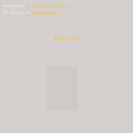
Kontakta oss:
bg.nilensjo[at]springlfa.se
Här hittar du vår
Integritetspolicy
FÖLJ OSS