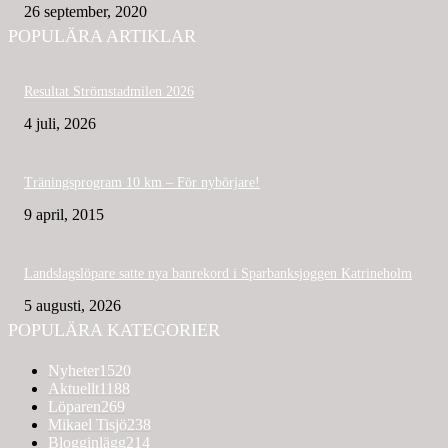
26 september, 2020
POPULÄRA ARTIKLAR
Resultat Strömstadmilen 2026
4 juli, 2026
Träningsprogram 10 km – För nybörjare!
9 april, 2015
Landslagslöpare satte nya banrekord i Sparbanksjoggen Katrineholm
5 augusti, 2026
POPULÄRA KATEGORIER
Nyheter
1520
Aktuellt
1188
Löparen
269
Mikael Tisjö
238
Blogginlägg
214