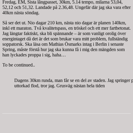
Fredag, EM, Sista långpasset, 30km, 5.14 tempo, milarna 53,04,
52,12 och 51,32. Landade på 2.36,48. Ungefär där jag ska vara efter
40km nästa söndag.
Så ser det ut. Nio dagar 210 km, nästa nio dagar är planen 140km,
inkl ett maraton. Två kvalitetspass, en tröskel och ett mer fartbetonat.
Jag längtar faktiskt, ska bli spännande – är som vanligt orolig över
energintaget då det är det som brukar vara mitt problem, fullständig
soppatorsk. Ska läsa om Mathias Ösmarks intag i Berlin i senaste
Spring, måste förstå hur jag ska kunna få i mig den mängden som
han lyckades proppa i sig, haha…
To be continued..
Dagens 30km runda, man får se en del av staden. Jag springer p
uttorkad flod, tror jag. Grusväg nästan hela tiden