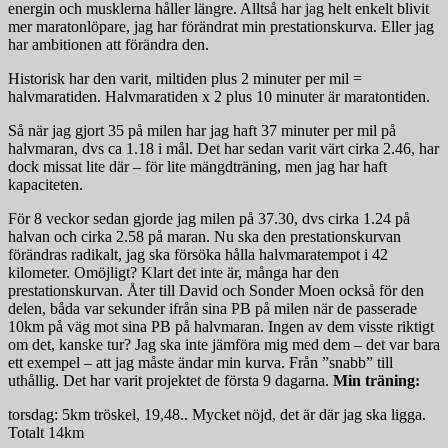
energin och musklerna håller längre. Alltså har jag helt enkelt blivit
mer maratonlöpare, jag har förändrat min prestationskurva. Eller jag
har ambitionen att förändra den.
Historisk har den varit, miltiden plus 2 minuter per mil =
halvmaratiden. Halvmaratiden x 2 plus 10 minuter är maratontiden.
Så när jag gjort 35 på milen har jag haft 37 minuter per mil på
halvmaran, dvs ca 1.18 i mål. Det har sedan varit värt cirka 2.46, har
dock missat lite där – för lite mängdträning, men jag har haft
kapaciteten.
För 8 veckor sedan gjorde jag milen på 37.30, dvs cirka 1.24 på
halvan och cirka 2.58 på maran. Nu ska den prestationskurvan
förändras radikalt, jag ska försöka hålla halvmaratempot i 42
kilometer. Omöjligt? Klart det inte är, många har den
prestationskurvan. Åter till David och Sonder Moen också för den
delen, båda var sekunder ifrån sina PB på milen när de passerade
10km på väg mot sina PB på halvmaran. Ingen av dem visste riktigt
om det, kanske tur? Jag ska inte jämföra mig med dem – det var bara
ett exempel – att jag måste ändar min kurva. Från ”snabb” till
uthållig. Det har varit projektet de första 9 dagarna.
Min träning:
torsdag: 5km tröskel, 19,48.. Mycket nöjd, det är där jag ska ligga.
Totalt 14km