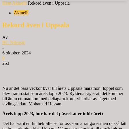
Hem
Aktuellt
Rekord även i Uppsala
Aktuellt
Rekord även i Uppsala
Av
BG Nilensjö
-
6 oktober, 2024
0
253
Nu är det bara veckor kvar till årets Uppsala marathon, loppet som
blev framröstat som årets lopp 2023. Ryktena säger att det kommer
bli ännu ett maraton med deltagarrekord, vi kollar av läget med
tävlingsledare Mohamad Hassan.
Årets lopp 2023, hur har det påverkat er inför året?
Det har varit en fin bekräftelse för oss som arrangörer men också fått
en bra spridning bland löpare. Många har hänvisat till utmärkelsen