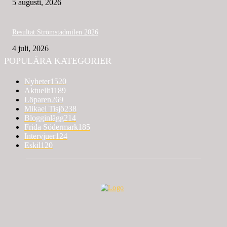
5 augusti, 2026
Resultat Strömstadmilen 2026
4 juli, 2026
POPULÄRA KATEGORIER
Nyheter
1520
Aktuellt
1189
Löparen
269
Mikael Tisjö
238
Blogginlägg
214
Frida Södermark
185
Intervjuer
124
Eskil
120