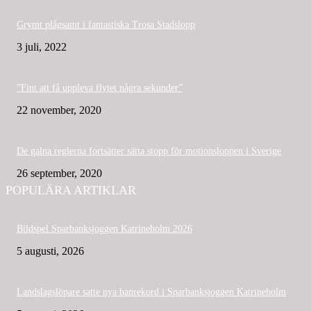
Grymt plågsamt i fantastiska Trosa Stadslopp
3 juli, 2022
”Fint att få uppleva flytet några sekunder”
22 november, 2020
De galna reglerna fortsätter sätta stopp för motionsloppen i Sverige
26 september, 2020
POPULÄRA ARTIKLAR
Bildspel Sparbanksjoggen Katrineholm 2026
5 augusti, 2026
Landslagslöpare satte nya banrekord i Sparbanksjoggen Katrineholm