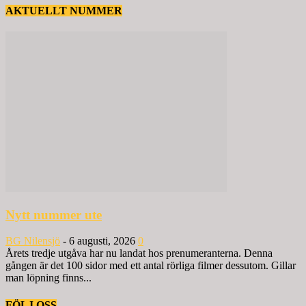
AKTUELLT NUMMER
Nytt nummer ute
BG Nilensjö
-
6 augusti, 2026
0
Årets tredje utgåva har nu landat hos prenumeranterna. Denna
gången är det 100 sidor med ett antal rörliga filmer dessutom. Gillar
man löpning finns...
FÖLJ OSS