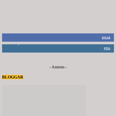
8,660
Fans
GILLA
6,714
Följare
FÖLJ
- Annons -
BLOGGAR