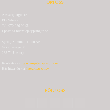
OM OSS
Ansvarig utgivare:
BG Nilensjö
Tel: 070-226 99 95
Epost: bg.nilensjo[at]springlfa.se
Spring Kommunikation AB
Görslövsvägen 8
263 71 Jonstorp
Kontakta oss:
bg.nilensjo[at]springlfa.se
Här hittar du vår
Integritetspolicy
FÖLJ OSS