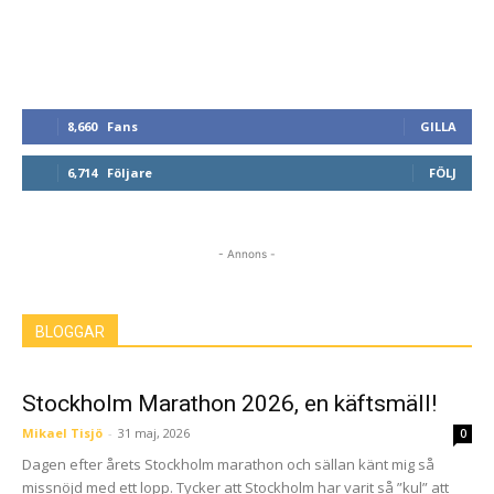
8,660
Fans
GILLA
6,714
Följare
FÖLJ
- Annons -
BLOGGAR
Stockholm Marathon 2026, en käftsmäll!
Mikael Tisjö
-
31 maj, 2026
0
Dagen efter årets Stockholm marathon och sällan känt mig så
missnöjd med ett lopp. Tycker att Stockholm har varit så ”kul” att