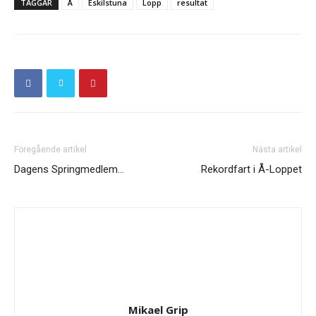
TAGGAR
Å
Eskilstuna
Lopp
resultat
Föregående artikel
Nästa artikel
Dagens Springmedlem…
Rekordfart i Å-Loppet
Mikael Grip