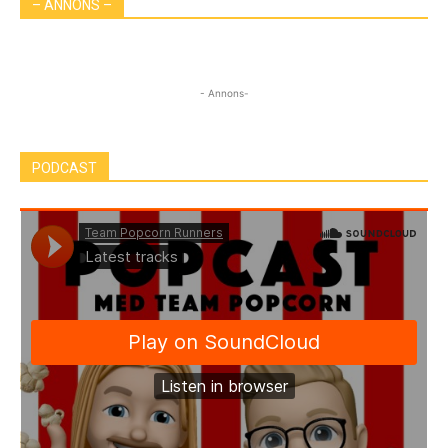
– ANNONS –
- Annons-
PODCAST