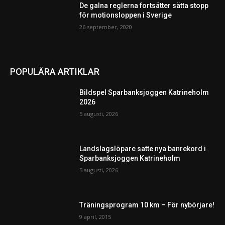
De galna reglerna fortsätter sätta stopp
för motionsloppen i Sverige
26 september, 2020
POPULÄRA ARTIKLAR
Bildspel Sparbanksjoggen Katrineholm
2026
5 augusti, 2026
Landslagslöpare satte nya banrekord i
Sparbanksjoggen Katrineholm
5 augusti, 2026
Träningsprogram 10 km – För nybörjare!
9 april, 2015