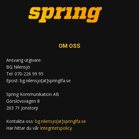
OM OSS
Ansvarig utgivare:
BG Nilensjö
Tel: 070-226 99 95
Epost: bg.nilensjo[at]springlfa.se
Spring Kommunikation AB
Görslövsvägen 8
263 71 Jonstorp
Kontakta oss:
bg.nilensjo[at]springlfa.se
Här hittar du vår
Integritetspolicy