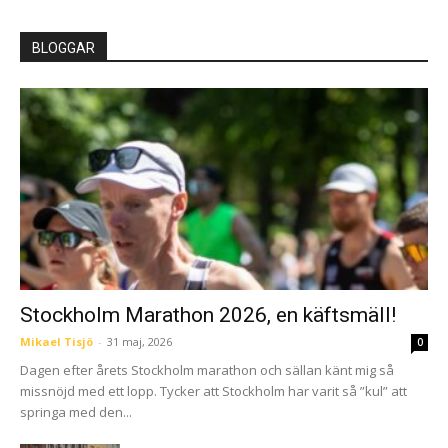
BLOGGAR
Stockholm Marathon 2026, en käftsmäll!
Mikael Tisjö
-
31 maj, 2026
0
Dagen efter årets Stockholm marathon och sällan känt mig så
missnöjd med ett lopp. Tycker att Stockholm har varit så ”kul” att
springa med den...