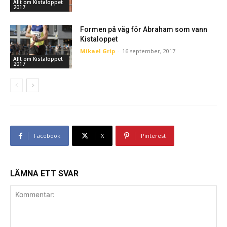
Allt om Kistaloppet
2017
Formen på väg för Abraham som vann
Kistaloppet
Mikael Grip
-
16 september, 2017
Allt om Kistaloppet
2017
Facebook
X
Pinterest
LÄMNA ETT SVAR