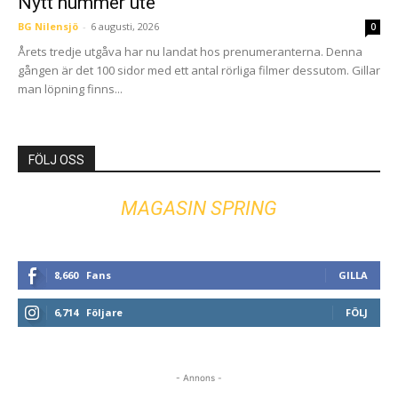
Nytt nummer ute
BG Nilensjö
-
6 augusti, 2026
0
Årets tredje utgåva har nu landat hos prenumeranterna. Denna
gången är det 100 sidor med ett antal rörliga filmer dessutom. Gillar
man löpning finns...
FÖLJ OSS
MAGASIN SPRING
8,660
Fans
GILLA
6,714
Följare
FÖLJ
- Annons -