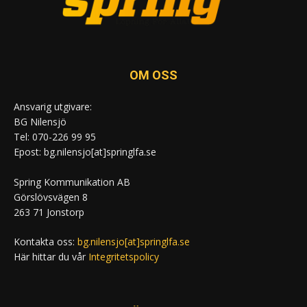
OM OSS
Ansvarig utgivare:
BG Nilensjö
Tel: 070-226 99 95
Epost: bg.nilensjo[at]springlfa.se
Spring Kommunikation AB
Görslövsvägen 8
263 71 Jonstorp
Kontakta oss:
bg.nilensjo[at]springlfa.se
Här hittar du vår
Integritetspolicy