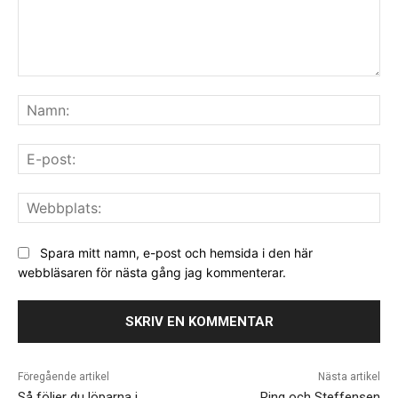
Kommentar:
Na
E-
pos
We
Spara mitt namn, e-post och hemsida i den här
webbläsaren för nästa gång jag kommenterar.
Föregående artikel
Nästa artikel
Så följer du löparna i
Ring och Steffensen