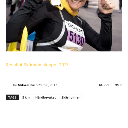
Resultat Skärholmsloppet 2017:
By
Mikael Grip
20 maj, 2017
272
0
TAGS
5 km
Hårdbevakat
Skärholmen