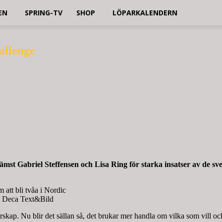
EN
SPRING-TV
SHOP
LÖPARKALENDERN
allenge
mst Gabriel Steffensen och Lisa Ring för starka insatser av de sv
att bli tvåa i Nordic
d: Deca Text&Bild
rskap. Nu blir det sällan så, det brukar mer handla om vilka som vill o