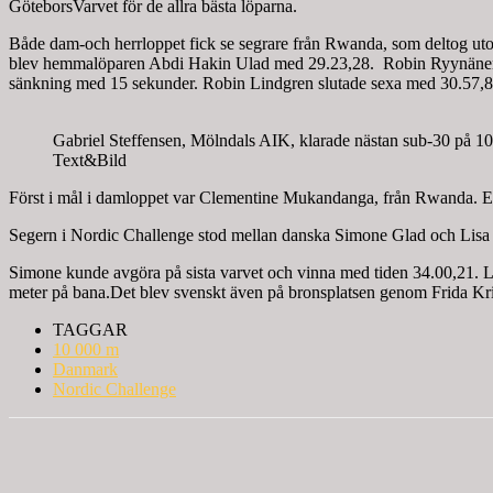
GöteborsVarvet för de allra bästa löparna.
Både dam-och herrloppet fick se segrare från Rwanda, som deltog utom
blev hemmalöparen Abdi Hakin Ulad med 29.23,28. Robin Ryynänen, F
sänkning med 15 sekunder. Robin Lindgren slutade sexa med 30.57,8
Gabriel Steffensen, Mölndals AIK, klarade nästan sub-30 på 10
Text&Bild
Först i mål i damloppet var Clementine Mukandanga, från Rwanda. Eft
Segern i Nordic Challenge stod mellan danska Simone Glad och Lisa R
Simone kunde avgöra på sista varvet och vinna med tiden 34.00,21. L
meter på bana.Det blev svenskt även på bronsplatsen genom Frida Kri
TAGGAR
10 000 m
Danmark
Nordic Challenge