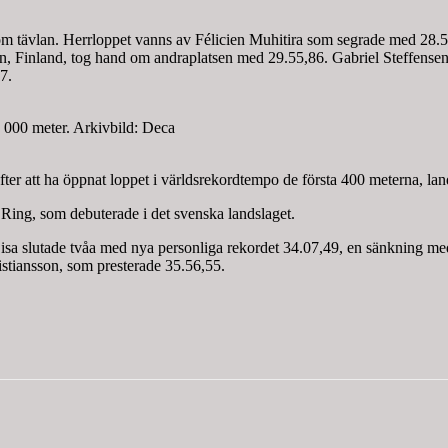
 tävlan. Herrloppet vanns av Félicien Muhitira som segrade med 28.50,
inland, tog hand om andraplatsen med 29.55,86. Gabriel Steffensen 
7.
 000 meter. Arkivbild: Deca
er att ha öppnat loppet i världsrekordtempo de första 400 meterna, la
ing, som debuterade i det svenska landslaget.
isa slutade tvåa med nya personliga rekordet 34.07,49, en sänkning m
stiansson, som presterade 35.56,55.