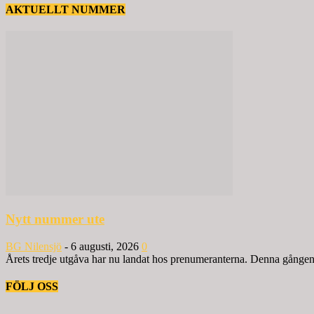
AKTUELLT NUMMER
Nytt nummer ute
BG Nilensjö
-
6 augusti, 2026
0
Årets tredje utgåva har nu landat hos prenumeranterna. Denna gången ä
FÖLJ OSS