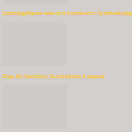
Landslagslöpare satte nya banrekord i Sparbanksjo
Dags för löparfest i Katrineholm 4 augusti