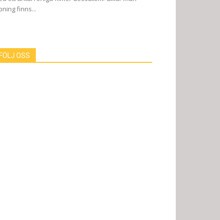
pning finns...
FÖLJ OSS