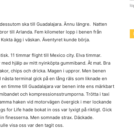
lö
 dessutom ska till Guadalajara. Ännu längre. Natten
ror till Arlanda. Fem kilometer lopp i benen från
Kokta ägg i väskan. Äventyret kunde börja.
tisk. 11 timmar flight till Mexico city. Elva timmar.
äv med hjälp av mitt nyinköpta gummiband. Åt mat. Bra
 kakor, chips och dricka. Magen i uppror. Men benen
ill nästa terminal gick på en lång räls som liknade en
en timme till Guadalajara var benen inte ens märkbart
ummibandet och kompressionsstrumporna. Trötta i taxi
samma haken vid motorvägen övergick i mer lockande
gs for Life hade bokat in oss var lyxigt på riktigt. Gick
e in finesserna. Men somnade strax. Däckade.
lle visa oss var den tagit oss.