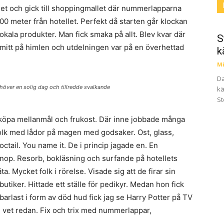
et och gick till shoppingmallet där nummerlapparna
200 meter från hotellet. Perfekt då starten går klockan
kala produkter. Man fick smaka på allt. Blev kvar där
S
d mitt på himlen och utdelningen var på en överhettad
k
Mi
Da
höver en solig dag och tillredde svalkande
kä
St
att köpa mellanmål och frukost. Där inne jobbade många
olk med lådor på magen med godsaker. Ost, glass,
octail. You name it. De i princip jagade en. En
nop. Resorb, bokläsning och surfande på hotellets
ta. Mycket folk i rörelse. Visade sig att de firar sin
tiker. Hittade ett ställe för pedikyr. Medan hon fick
 barlast i form av död hud fick jag se Harry Potter på TV
ni vet redan. Fix och trix med nummerlappar,