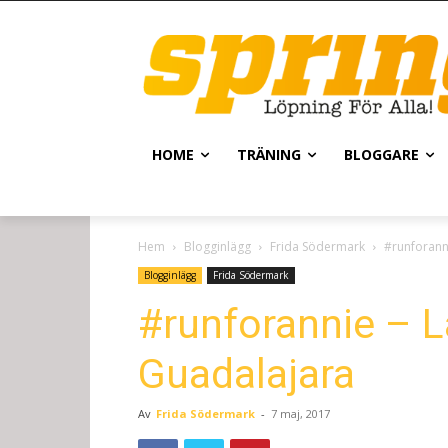
HOME
TRÄNING
BLOGGARE
Hem
Blogginlägg
Frida Södermark
#runforanni
Blogginlägg
Frida Södermark
#runforannie – La
Guadalajara
Av
Frida Södermark
-
7 maj, 2017