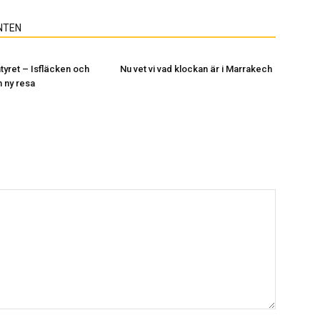
NTEN
yret – Isfläcken och
Nu vet vi vad klockan är i Marrakech
n ny resa