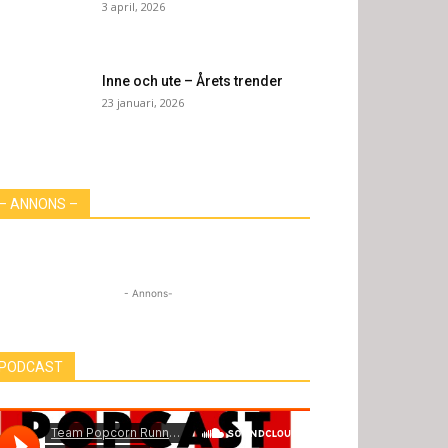
3 april, 2026
Inne och ute – Årets trender
23 januari, 2026
– ANNONS –
- Annons-
PODCAST