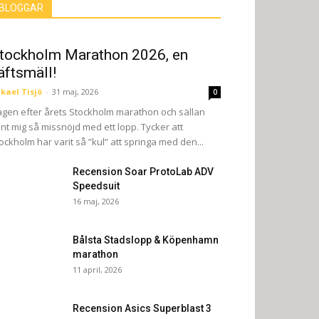
BLOGGAR
tockholm Marathon 2026, en
äftsmäll!
kael Tisjö
-
31 maj, 2026
0
gen efter årets Stockholm marathon och sällan
nt mig så missnöjd med ett lopp. Tycker att
ockholm har varit så ”kul” att springa med den...
Recension Soar ProtoLab ADV
Speedsuit
16 maj, 2026
Bålsta Stadslopp & Köpenhamn
marathon
11 april, 2026
Recension Asics Superblast 3