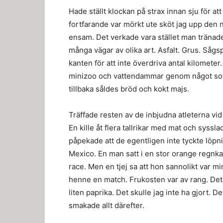
Hade ställt klockan på strax innan sju för 
fortfarande var mörkt ute sköt jag upp den nå
ensam. Det verkade vara stället man tränade
många vägar av olika art. Asfalt. Grus. Sågsp
kanten för att inte överdriva antal kilomete
minizoo och vattendammar genom något som 
tillbaka såldes bröd och kokt majs.
Träffade resten av de inbjudna atleterna vid 
En kille åt flera tallrikar med mat och syssl
påpekade att de egentligen inte tyckte löpni
Mexico. En man satt i en stor orange regnkap
race. Men en tjej sa att hon sannolikt var m
henne en match. Frukosten var av rang. Det fa
liten paprika. Det skulle jag inte ha gjort. 
smakade allt därefter.