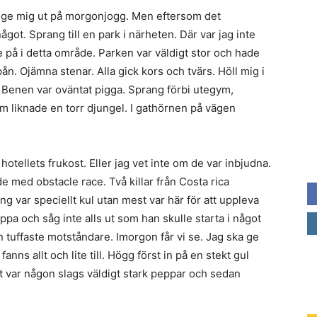
att ge mig ut på morgonjogg. Men eftersom det
got. Sprang till en park i närheten. Där var jag inte
 på i detta område. Parken var väldigt stor och hade
ån. Ojämna stenar. Alla gick kors och tvärs. Höll mig i
r. Benen var oväntat pigga. Sprang förbi utegym,
liknade en torr djungel. I gathörnen på vägen
hotellets frukost. Eller jag vet inte om de var inbjudna.
ade med obstacle race. Två killar från Costa rica
ng var speciellt kul utan mest var här för att uppleva
pa och såg inte alls ut som han skulle starta i något
in tuffaste motståndare. Imorgon får vi se. Jag ska ge
nns allt och lite till. Högg först in på en stekt gul
Det var någon slags väldigt stark peppar och sedan