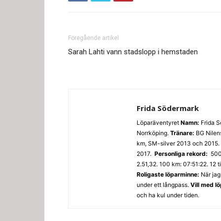
Föregående artikel
Sarah Lahti vann stadslopp i hemstaden
Frida Södermark
Löparäventyret
Namn:
Frida 
Norrköping.
Tränare:
BG Nilen
km, SM-silver 2013 och 2015. 
2017.
Personliga rekord:
500
2.51,32. 100 km: 07:51:22. 12 
Roligaste löparminne:
När jag
under ett långpass.
Vill med l
och ha kul under tiden.