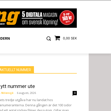
NDERN
0,00 SEK
AKTUELLT NUMMER
ytt nummer ute
 Nilensjö
-
6 augusti, 2026
0
ets tredje utgåva har nu landat hos
enumeranterna. Denna gången är det 100 sidor
d ett antal rörliga filmer dessutom. Gillar man