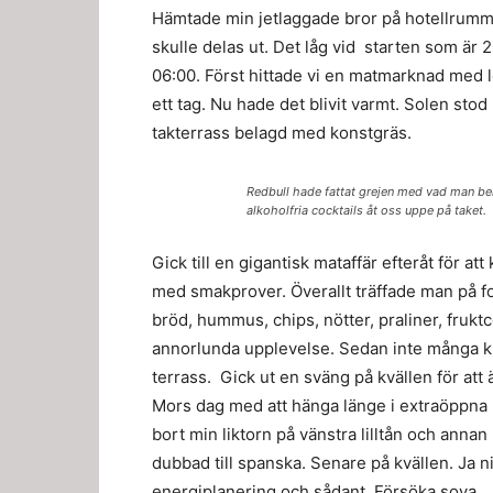
Hämtade min jetlaggade bror på hotellrumm
skulle delas ut. Det låg vid starten som är 
06:00. Först hittade vi en matmarknad med lo
ett tag. Nu hade det blivit varmt. Solen sto
takterrass belagd med konstgräs.
Redbull hade fattat grejen med vad man be
alkoholfria cocktails åt oss uppe på taket.
Gick till en gigantisk mataffär efteråt för 
med smakprover. Överallt träffade man på f
bröd, hummus, chips, nötter, praliner, fruktc
annorlunda upplevelse. Sedan inte många k
terrass. Gick ut en sväng på kvällen för att ä
Mors dag med att hänga länge i extraöppna bu
bort min liktorn på vänstra lilltån och annan
dubbad till spanska. Senare på kvällen. Ja 
energiplanering och sådant. Försöka sova.