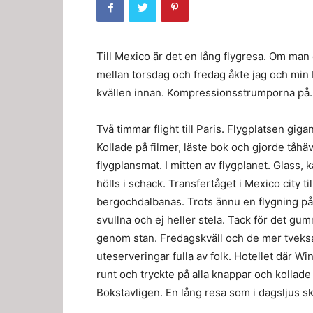
Till Mexico är det en lång flygresa. Om man
mellan torsdag och fredag åkte jag och min b
kvällen innan. Kompressionsstrumporna på. 
Två timmar flight till Paris. Flygplatsen gigan
Kollade på filmer, läste bok och gjorde tåh
flygplansmat. I mitten av flygplanet. Glass,
hölls i schack. Transfertåget i Mexico city t
bergochdalbanas. Trots ännu en flygning på 
svullna och ej heller stela. Tack för det g
genom stan. Fredagskväll och de mer tvek
uteserveringar fulla av folk. Hotellet där Win
runt och tryckte på alla knappar och kollad
Bokstavligen. En lång resa som i dagsljus sku