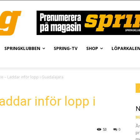
SPRINGKLUBBEN
SPRING-TV
SHOP
LÖPARKALE
e – Laddar inför lopp i Guadalajara
ddar inför lopp i
N
BG
År
53
0
pr
me