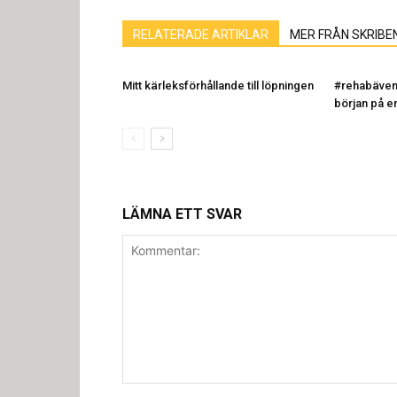
RELATERADE ARTIKLAR
MER FRÅN SKRIBE
Mitt kärleksförhållande till löpningen
#rehabävent
början på e
LÄMNA ETT SVAR