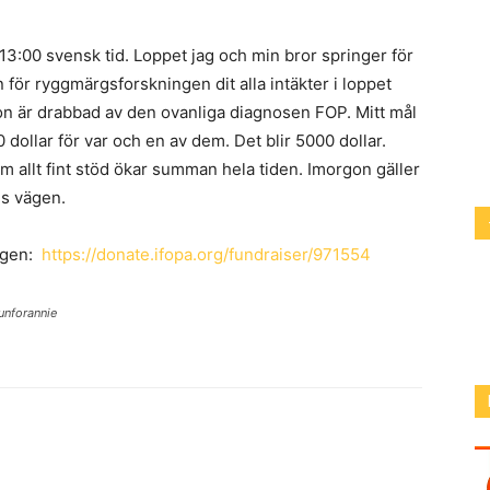
3:00 svensk tid. Loppet jag och min bror springer för
n för ryggmärgsforskningen dit alla intäkter i loppet
Hon är drabbad av den ovanliga diagnosen FOP. Mitt mål
0 dollar för var och en av dem. Det blir 5000 dollar.
 allt fint stöd ökar summan hela tiden. Imorgon gäller
gs vägen.
ingen:
https://donate.ifopa.org/fundraiser/971554
unforannie