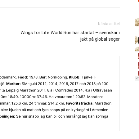
Nästa artikel
Wings for Life World Run har startat – svenskar i
jakt på global seger
Södermark.
Född:
1978.
Bor:
Norrköping.
Klubb:
Tjalve IF
sjö.
Meriter:
SM-guld 2012, 2014, 2016, 2017 och 2018 på 100
1:a Leipzig Marathon 2011. 8:a i Comrades 2014. 4:a i Ultravasan
0m: 18:40. 10000m: 37:46. Halvmaraton: 1.20:52. Maraton:
timmar: 125,6 km. 24 timmar: 214,2 km.
Favoritsträcka:
Marathon.
 blev bjuden på mat och fyra snaps på en kyrkogård i Armenien
öpningen:
Se hur snabb jag kan bli och hur långt jag kan springa