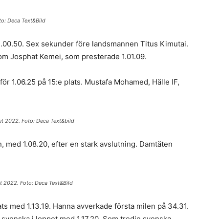
to: Deca Text&Bild
.00.50. Sex sekunder före landsmannen Titus Kimutai.
om Josphat Kemei, som presterade 1.01.09.
r 1.06.25 på 15:e plats. Mustafa Mohamed, Hälle IF,
et 2022. Foto: Deca Text&bild
, med 1.08.20, efter en stark avslutning. Damtäten
t 2022. Foto: Deca Text&Bild
ts med 1.13.19. Hanna avverkade första milen på 34.31.
a svenska i loppet med 1.17.20. Som tredje svenska