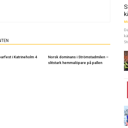
S
k
Mi
Da
kä
NTEN
St
arfest i Katrineholm 4
Norsk dominans i Strömstadmilen –
slitstark hemmalöpare på pallen