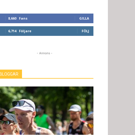
8,660
Fans
GILLA
6,714
Följare
FÖLJ
- Annons -
BLOGGAR