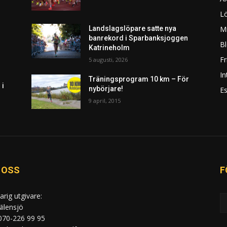
L
Mi
Landslagslöpare satte nya
banrekord i Sparbanksjoggen
Bl
Katrineholm
F
5 augusti, 2026
In
Träningsprogram 10 km – För
 i
nybörjare!
Es
9 april, 2015
 OSS
F
arig utgivare:
ilensjö
 070-226 99 95