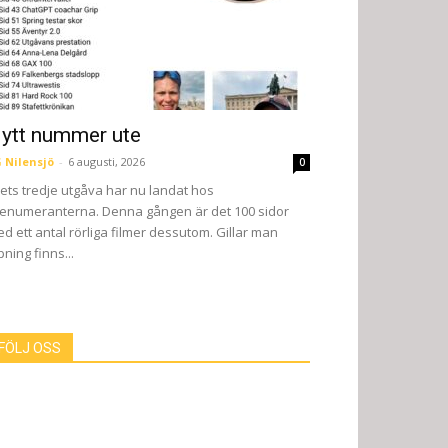
ytt nummer ute
 Nilensjö
-
6 augusti, 2026
0
ets tredje utgåva har nu landat hos
enumeranterna. Denna gången är det 100 sidor
d ett antal rörliga filmer dessutom. Gillar man
pning finns...
FÖLJ OSS