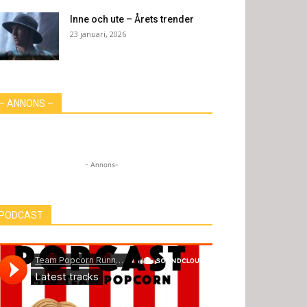
Inne och ute – Årets trender
23 januari, 2026
– ANNONS –
- Annons-
PODCAST