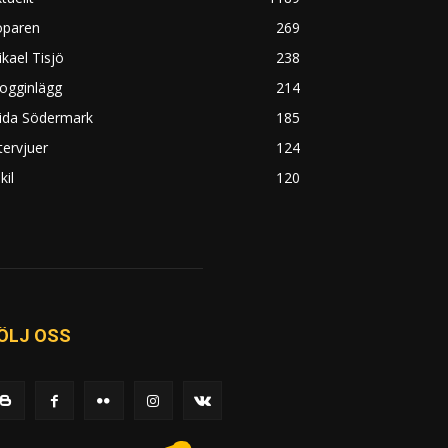
öparen
269
kael Tisjö
238
ogginlägg
214
rida Södermark
185
tervjuer
124
kil
120
ÖLJ OSS