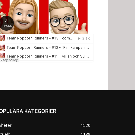
OPULÄRA KATEGORIER
yheter
1520
tuellt
1189