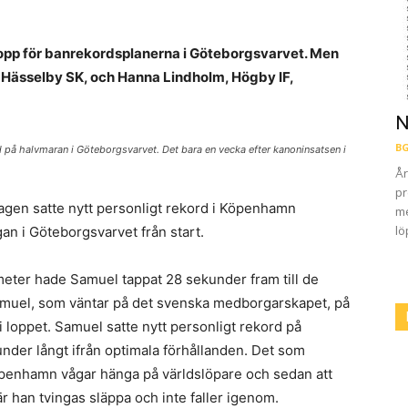
topp för banrekordsplanerna i Göteborgsvarvet. Men
Hässelby SK, och Hanna Lindholm, Högby IF,
N
BG
på halvmaran i Göteborgsvarvet. Det bara en vecka efter kanoninsatsen i
År
pr
gen satte nytt personligt rekord i Köpenhamn
me
lö
n i Göteborgsvarvet från start.
ometer hade Samuel tappat 28 sekunder fram till de
Samuel, som väntar på det svenska medborgarskapet, på
ts i loppet. Samuel satte nytt personligt rekord på
er långt ifrån optimala förhållanden. Det som
öpenhamn vågar hänga på världslöpare och sedan att
är han tvingas släppa och inte faller igenom.