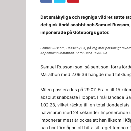
Det småkyliga och regniga vädret satte s
det gick ändå snabbt och Samuel Russom, 
imponerade på Göteborgs gator.
Samuel Russom, Hässelby SK, på väg mot personligt rekord 
Köpenhamn Marathon. Foto: Deca Text&Bild
Samuel Russom som så sent som förra lörda
Marathon med 2.09.36 hängde med tätklunga
Milen passerades på 29.07. Fram till 15 kil
absolut snabbaste i loppet. I mål landade 
1.02.28, vilket räckte till en total tiondepla
halvmaran med 24 sekunder Imponerande und
imponerar mest är också att han liksom i K
han har förmågan att hitta sitt eget tempo n