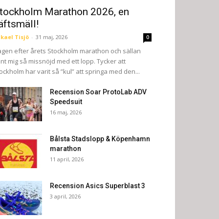
tockholm Marathon 2026, en
äftsmäll!
kael Tisjö
-
31 maj, 2026
0
gen efter årets Stockholm marathon och sällan
nt mig så missnöjd med ett lopp. Tycker att
ockholm har varit så ”kul” att springa med den...
Recension Soar ProtoLab ADV
Speedsuit
16 maj, 2026
Bålsta Stadslopp & Köpenhamn
marathon
11 april, 2026
Recension Asics Superblast 3
3 april, 2026