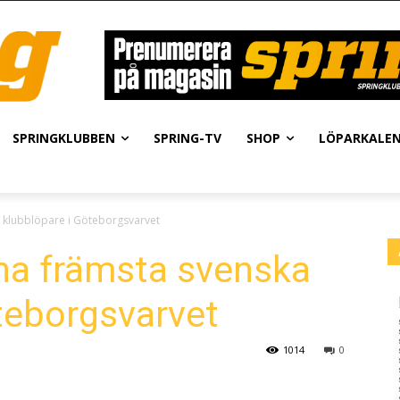
SPRINGKLUBBEN
SPRING-TV
SHOP
LÖPARKALE
 klubblöpare i Göteborgsvarvet
a främsta svenska
teborgsvarvet
1014
0