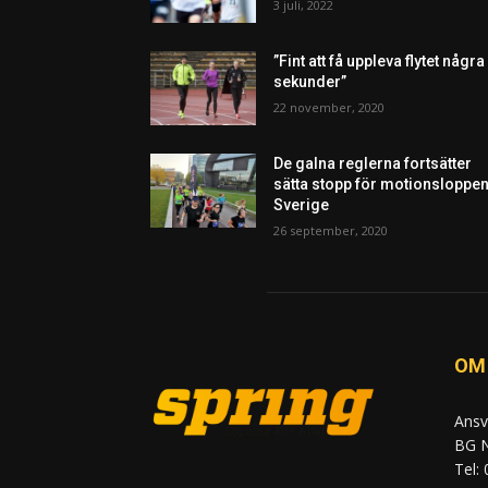
3 juli, 2022
”Fint att få uppleva flytet några
sekunder”
22 november, 2020
De galna reglerna fortsätter
sätta stopp för motionsloppen
Sverige
26 september, 2020
OM
Ansv
BG N
Tel: