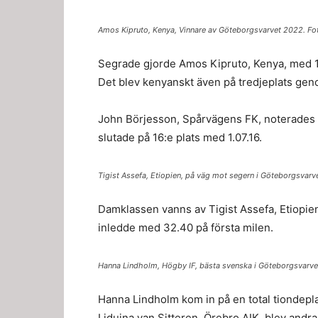
Amos Kipruto, Kenya, Vinnare av Göteborgsvarvet 2022. Fo
Segrade gjorde Amos Kipruto, Kenya, med 1
Det blev kenyanskt även på tredjeplats gen
John Börjesson, Spårvägens FK, noterades fö
slutade på 16:e plats med 1.07.16.
Tigist Assefa, Etiopien, på väg mot segern i Göteborgsvarv
Damklassen vanns av Tigist Assefa, Etiopien
inledde med 32.40 på första milen.
Hanna Lindholm, Högby IF, bästa svenska i Göteborgsvarve
Hanna Lindholm kom in på en total tiondepla
Liduina van Sitteren, Örebro AIK, blev andr